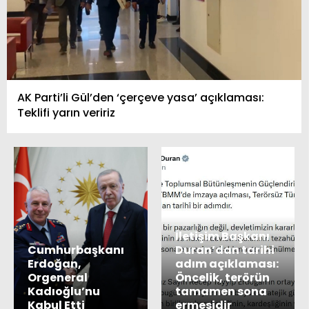
AK Parti’li Gül’den ‘çerçeve yasa’ açıklaması:
Teklifi yarın veririz
İletişim Başkanı
Cumhurbaşkanı
Duran’dan tarihi
Erdoğan,
adım açıklaması:
Orgeneral
Öncelik, terörün
Kadıoğlu’nu
tamamen sona
Kabul Etti
ermesidir