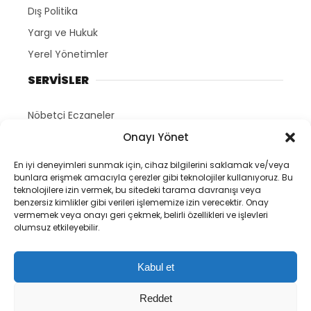
Dış Politika
Yargı ve Hukuk
Yerel Yönetimler
SERVİSLER
Nöbetçi Eczaneler
Hava Durumu
Onayı Yönet
HAKKIMIZDA
En iyi deneyimleri sunmak için, cihaz bilgilerini saklamak ve/veya
bunlara erişmek amacıyla çerezler gibi teknolojiler kullanıyoruz. Bu
teknolojilere izin vermek, bu sitedeki tarama davranışı veya
Siyaset.net Ana Sayfa
benzersiz kimlikler gibi verileri işlememize izin verecektir. Onay
vermemek veya onayı geri çekmek, belirli özellikleri ve işlevleri
Yazarlar
olumsuz etkileyebilir.
Künye
Gizlilik Politikası
Kabul et
İletişim
Reddet