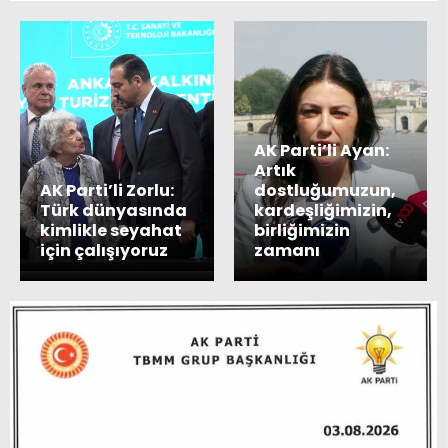
AK Parti’li Ayan:
Artık
AK Parti’li Zorlu:
dostluğumuzun,
Türk dünyasında
kardeşliğimizin,
kimlikle seyahat
birliğimizin
için çalışıyoruz
zamanı