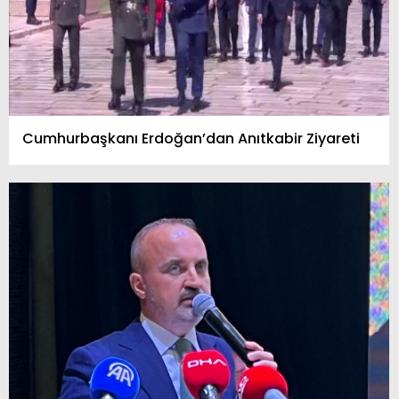
Cumhurbaşkanı Erdoğan’dan Anıtkabir Ziyareti