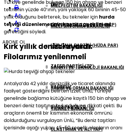
Türkiye genelinde bulunan 150 bin ahşap ve benzeri
(DBP)
MILLI EĞITIM BAKANLIĞI
teknenin yüzde 40’ının, yani yaklaşık 60 bininin 45-50
+
yıllık olduğunu belirterek, bu tekneler için
hurda
-
teşviği düzenlemesinin hayata geçirilmesi
DEMOKRATIK SOL PARTI (DSP)
MILLI SAVUNMA BAKANLIĞI
gerektiğini söyledi.
ABONE OL
Kırk yıllık denizci uyardı:
HÜR DAVA PARTISI (HÜDA PAR)
SAĞLIK BAKANLIĞI
Filolarımız yenilenmeli
ZAFER PARTISI (ZP)
SANAYI VE TEKNOLOJI BAKANLIĞI
Antalya’da 42 yıldır denizcilik ve ticaret alanında
BAĞIMSIZ
TARIM VE ORMAN BAKANLIĞI
faaliyet gösterdiğini belirten İzzet Ünlü, Türkiye
genelinde bağlama kütüğüne kayıtlı 150 bin ahşap ve
benzeri deniz taşıtının bulunduğuna dikkati çekti. Bu
DIĞER PARTILER
TICARET BAKANLIĞI
araçların önemli bir kısmının ekonomik ömrünü
doldurduğunu vurgulayan Ünlü, “Bu deniz taşıtları
içerisinde aşağı yukarı 45-50 senelik olanların oranı
ULAŞTIRMA VE ALTYAPI