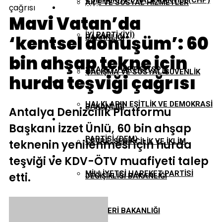
CUMHURIYET HALK PARTISI (CHP)
AILE VE SOSYAL HIZMETLER
çağrısı
EKONOMI
Mavi Vatan’da
İYI PARTI (İYİ)
‘kentsel dönüşüm’: 60
BAKANLIĞI
GÜNDEM
bin ahşap tekne için
SAADET PARTISI (SP)
ÇALIŞMA VE SOSYAL GÜVENLIK
hurda teşviği çağrısı
TBMM
HALKLARIN EŞITLIK VE DEMOKRASI
BAKANLIĞI
Antalya Denizcilik Platformu
YEREL YÖNETIMLER
Başkanı İzzet Ünlü, 60 bin ahşap
PARTISI (DEM)
ÇEVRE, ŞEHIRCILIK VE İKLIM
teknenin yenilenmesi için hurda
teşviği ve KDV-ÖTV muafiyeti talep
MILLIYETÇI HAREKET PARTISI
etti.
DEĞIŞIKLIĞI BAKANLIĞI
(MHP)
DIŞIŞLERI BAKANLIĞI