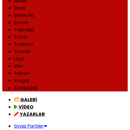
Sinop
Sivas
Şanlıurfa
Şırnak
Tekirdağ
Tokat
Trabzon
Tunceli
Uşak
Van
Yalova
Yozgat
Zonguldak
GALERİ
VİDEO
YAZARLAR
Siyasi Partiler