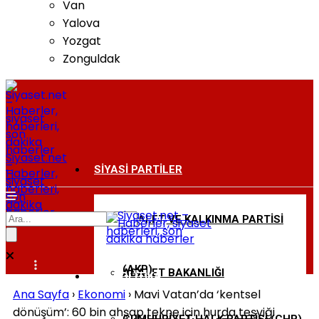
Van
Yalova
Yozgat
Zonguldak
Siyaset.net
–
SIYASI PARTILER
Haberler,
siyaset
haberleri,
son
dakika
haberler
ADALET VE KALKINMA PARTISI
BAKANLIKLAR
(AKP)
ADALET BAKANLIĞI
DIŞ POLITIKA
Ana Sayfa
›
Ekonomi
›
Mavi Vatan’da ‘kentsel
dönüşüm’: 60 bin ahşap tekne için hurda teşviği