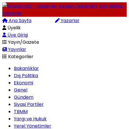
Ana Sayfa
Arama
Yazarlar
Üyelik
Üye Girişi
Yayın/Gazete
Yayınlar
Kategoriler
Bakanlıklar
Dış Politika
Ekonomi
Genel
Gündem
Siyasi Partiler
TBMM
Yargı ve Hukuk
Yerel Yönetimler