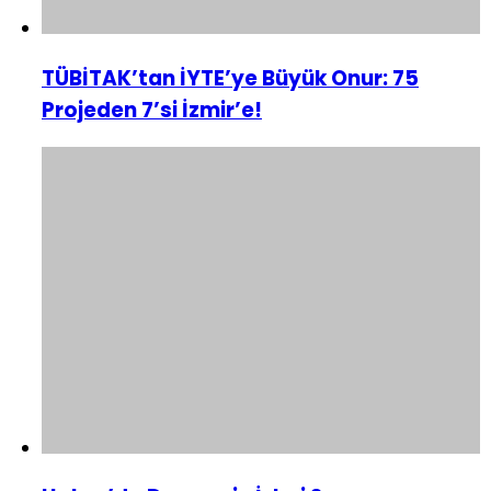
TÜBİTAK’tan İYTE’ye Büyük Onur: 75
Projeden 7’si İzmir’e!