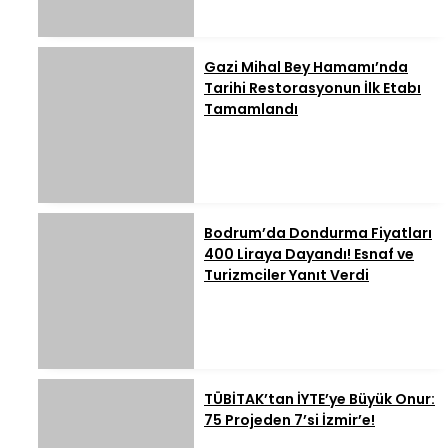
Gazi Mihal Bey Hamamı’nda
Tarihi Restorasyonun İlk Etabı
Tamamlandı
Bodrum’da Dondurma Fiyatları
400 Liraya Dayandı! Esnaf ve
Turizmciler Yanıt Verdi
TÜBİTAK’tan İYTE’ye Büyük Onur:
75 Projeden 7’si İzmir’e!