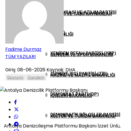
DEMOKRASI VE ATILIM PARTISI
ENERJI VE TABII KAYNAKLAR
(DEVA)
BAKANLIĞI
Fadime Durmaz
YENIDEN REFAH PARTISI (YRP)
GENÇLIK VE SPOR BAKANLIĞI
TÜM YAZILARI
Giriş: 08-06-2026
Kaynak: DHA
TÜRKIYE İŞÇI PARTISI (TİP)
HAZINE VE MALIYE BAKANLIĞI
Ekonomi
Gündem
DEMOKRAT PARTI (DP)
İÇIŞLERI BAKANLIĞI
DEMOKRATIK BÖLGELER PARTISI
KÜLTÜR VE TURIZM BAKANLIĞI
Antalya Denizcileşme Platformu Başkanı İzzet Ünlü,