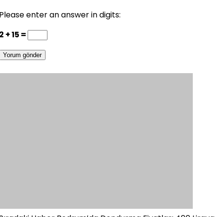
Please enter an answer in digits:
2 + 15 =