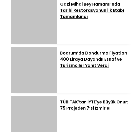
Gazi Mihal Bey Hamamı’nda
Tarihi Restorasyonun İlk Etabı
Tamamlandı
Bodrum’da Dondurma Fiyatları
400 Liraya Dayandı! Esnaf ve
Turizmciler Yanıt Verdi
TÜBİTAK’tan İYTE’ye Büyük Onur:
75 Projeden 7’si İzmir’e!