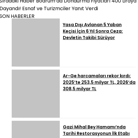
Sıradaki Haber
Bodrum’da Dondurma Fiyatları 400 Liraya
Dayandı! Esnaf ve Turizmciler Yanıt Verdi
SON HABERLER
Yasa Dışı Avlanan 5 Yaban
Keçisi İçin 6 Yıl Sonra Ceza:
Devletin Takibi Sürüyor
Ar-Ge harcamaları rekor kırdı:
2025’te 253,5 milyar TL, 2026’da
308,5 milyar TL
Gazi Mihal Bey Hamamı’nda
Tarihi Restorasyonun İlk Etabı