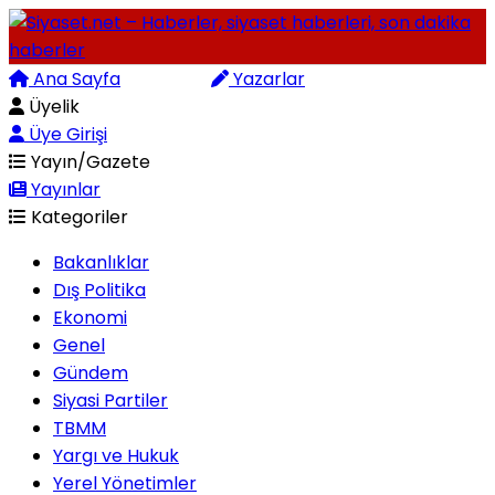
Ana Sayfa
Arama
Yazarlar
Üyelik
Üye Girişi
Yayın/Gazete
Yayınlar
Kategoriler
Bakanlıklar
Dış Politika
Ekonomi
Genel
Gündem
Siyasi Partiler
TBMM
Yargı ve Hukuk
Yerel Yönetimler