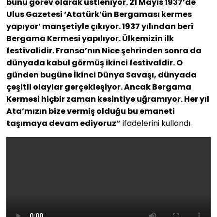
bunu görev olarak üstleniyor. 21 Mayıs 1937’de
Ulus Gazetesi ‘Atatürk’ün Bergaması kermes
yapıyor’ manşetiyle çıkıyor. 1937 yılından beri
Bergama Kermesi yapılıyor. Ülkemizin ilk
festivalidir. Fransa’nın Nice şehrinden sonra da
dünyada kabul görmüş ikinci festivaldir. O
günden bugüne İkinci Dünya Savaşı, dünyada
çeşitli olaylar gerçekleşiyor. Ancak Bergama
Kermesi hiçbir zaman kesintiye uğramıyor. Her yıl
Ata’mızın bize vermiş olduğu bu emaneti
taşımaya devam ediyoruz”
ifadelerini kullandı.