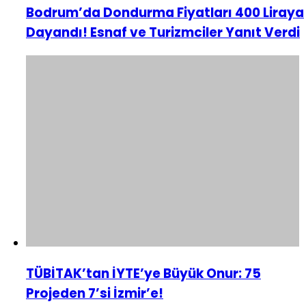
Bodrum’da Dondurma Fiyatları 400 Liraya
Dayandı! Esnaf ve Turizmciler Yanıt Verdi
TÜBİTAK’tan İYTE’ye Büyük Onur: 75
Projeden 7’si İzmir’e!