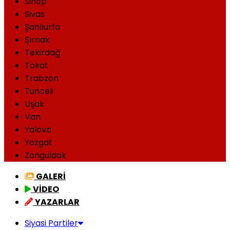
Sinop
Sivas
Şanlıurfa
Şırnak
Tekirdağ
Tokat
Trabzon
Tunceli
Uşak
Van
Yalova
Yozgat
Zonguldak
GALERİ
VİDEO
YAZARLAR
Siyasi Partiler