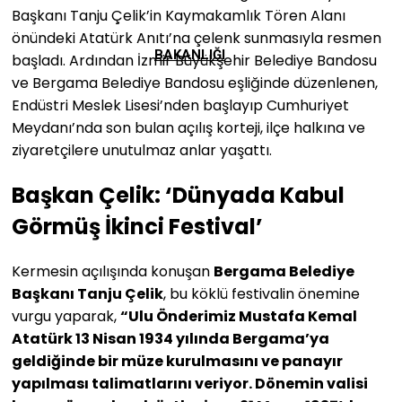
Başkanı Tanju Çelik’in Kaymakamlık Tören Alanı
önündeki Atatürk Anıtı’na çelenk sunmasıyla resmen
BAKANLIĞI
başladı. Ardından İzmir Büyükşehir Belediye Bandosu
ve Bergama Belediye Bandosu eşliğinde düzenlenen,
Endüstri Meslek Lisesi’nden başlayıp Cumhuriyet
Meydanı’nda son bulan açılış korteji, ilçe halkına ve
ziyaretçilere unutulmaz anlar yaşattı.
Başkan Çelik: ‘Dünyada Kabul
Görmüş İkinci Festival’
Kermesin açılışında konuşan
Bergama Belediye
Başkanı Tanju Çelik
, bu köklü festivalin önemine
vurgu yaparak,
“Ulu Önderimiz Mustafa Kemal
Atatürk 13 Nisan 1934 yılında Bergama’ya
geldiğinde bir müze kurulmasını ve panayır
yapılması talimatlarını veriyor. Dönemin valisi