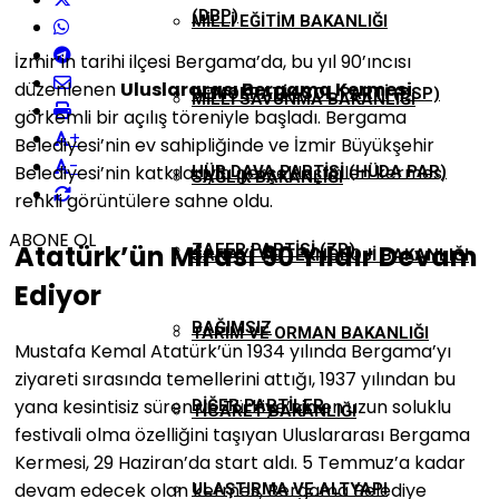
(DBP)
MILLI EĞITIM BAKANLIĞI
İzmir’in tarihi ilçesi Bergama’da, bu yıl 90’ıncısı
düzenlenen
Uluslararası Bergama Kermesi
DEMOKRATIK SOL PARTI (DSP)
MILLI SAVUNMA BAKANLIĞI
görkemli bir açılış töreniyle başladı. Bergama
+
Belediyesi’nin ev sahipliğinde ve İzmir Büyükşehir
-
Belediyesi’nin katkılarıyla gerçekleştirilen kermes,
HÜR DAVA PARTISI (HÜDA PAR)
SAĞLIK BAKANLIĞI
renkli görüntülere sahne oldu.
ABONE OL
Atatürk’ün Mirası 90 Yıldır Devam
ZAFER PARTISI (ZP)
SANAYI VE TEKNOLOJI BAKANLIĞI
Ediyor
BAĞIMSIZ
TARIM VE ORMAN BAKANLIĞI
Mustafa Kemal Atatürk’ün 1934 yılında Bergama’yı
ziyareti sırasında temellerini attığı, 1937 yılından bu
yana kesintisiz süren ve Türkiye’nin en uzun soluklu
DIĞER PARTILER
TICARET BAKANLIĞI
festivali olma özelliğini taşıyan Uluslararası Bergama
Kermesi, 29 Haziran’da start aldı. 5 Temmuz’a kadar
devam edecek olan kermes, Bergama Belediye
ULAŞTIRMA VE ALTYAPI