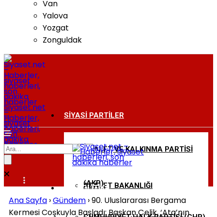
Van
Yalova
Yozgat
Zonguldak
Siyaset.net
–
SIYASI PARTILER
Haberler,
siyaset
haberleri,
son
dakika
haberler
ADALET VE KALKINMA PARTISI
BAKANLIKLAR
(AKP)
ADALET BAKANLIĞI
DIŞ POLITIKA
Ana Sayfa
›
Gündem
›
90. Uluslararası Bergama
Kermesi Coşkuyla Başladı: Başkan Çelik, ‘Ata’nın