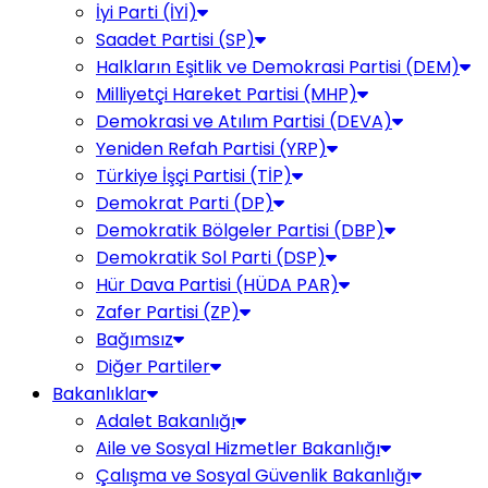
İyi Parti (İYİ)
Saadet Partisi (SP)
Halkların Eşitlik ve Demokrasi Partisi (DEM)
Milliyetçi Hareket Partisi (MHP)
Demokrasi ve Atılım Partisi (DEVA)
Yeniden Refah Partisi (YRP)
Türkiye İşçi Partisi (TİP)
Demokrat Parti (DP)
Demokratik Bölgeler Partisi (DBP)
Demokratik Sol Parti (DSP)
Hür Dava Partisi (HÜDA PAR)
Zafer Partisi (ZP)
Bağımsız
Diğer Partiler
Bakanlıklar
Adalet Bakanlığı
Aile ve Sosyal Hizmetler Bakanlığı
Çalışma ve Sosyal Güvenlik Bakanlığı