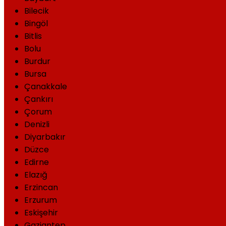
Bilecik
Bingöl
Bitlis
Bolu
Burdur
Bursa
Çanakkale
Çankırı
Çorum
Denizli
Diyarbakır
Düzce
Edirne
Elazığ
Erzincan
Erzurum
Eskişehir
Gaziantep