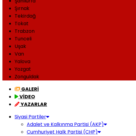
Şanlıurfa
Şırnak
Tekirdağ
Tokat
Trabzon
Tunceli
Uşak
Van
Yalova
Yozgat
Zonguldak
GALERİ
VİDEO
YAZARLAR
Siyasi Partiler
Adalet ve Kalkınma Partisi (AKP)
Cumhuriyet Halk Partisi (CHP)