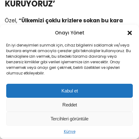
KURUYORUZ’
Özel,
“Ülkemizi çoklu krizlere sokan bu kara
düzen artık tükenmiştir. Biz AK Parti’nin kara
Onayı Yönet
düzenine karşı milletin yeni düzenini
kuruyoruz. Artık vakit güçlü ve demokratik bir
En iyi deneyimleri sunmak için, cihaz bilgilerini saklamak ve/veya
bunlara erişmek amacıyla çerezler gibi teknolojiler kullanıyoruz. Bu
devleti kurma vaktidir. Zengin ve huzurlu bir
teknolojilere izin vermek, bu sitedeki tarama davranışı veya
toplumu kurma vaktidir. Eşit ve özgür
benzersiz kimlikler gibi verileri işlememize izin verecektir. Onay
vermemek veya onayı geri çekmek, belirli özellikleri ve işlevleri
yurttaşlığı büyütme vaktidir. Adil seçimleri,
olumsuz etkileyebilir.
serbest rekabeti sağlama vaktidir. Vakit,
ortak geleceği birlikte kurma vaktidir. Tüm
Kabul et
bunları başaracağımıza yürekten inanıyorum
ve buna inanan herkese şunu söylüyorum. Yeni
Reddet
Parti, emeklinin ve emekçinin yeni partisidir;
Tercihleri görüntüle
esnafın ve çiftçinin yeni partisidir; gençlerin ve
kadınların yeni partisidir; tüm mağdurların ve
Künye
mazlumların yeni partisidir; engellilerin,