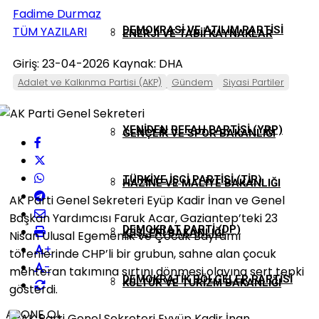
Fadime Durmaz
TÜM YAZILARI
DEMOKRASI VE ATILIM PARTISI
ENERJI VE TABII KAYNAKLAR
Giriş: 23-04-2026
Kaynak: DHA
(DEVA)
Adalet ve Kalkınma Partisi (AKP)
Gündem
Siyasi Partiler
BAKANLIĞI
YENIDEN REFAH PARTISI (YRP)
GENÇLIK VE SPOR BAKANLIĞI
TÜRKIYE İŞÇI PARTISI (TİP)
HAZINE VE MALIYE BAKANLIĞI
AK Parti Genel Sekreteri Eyüp Kadir İnan ve Genel
Başkan Yardımcısı Faruk Acar, Gaziantep’teki 23
DEMOKRAT PARTI (DP)
İÇIŞLERI BAKANLIĞI
Nisan Ulusal Egemenlik ve Çocuk Bayramı
+
törenlerinde CHP’li bir grubun, sahne alan çocuk
-
mehteran takımına sırtını dönmesi olayına sert tepki
DEMOKRATIK BÖLGELER PARTISI
KÜLTÜR VE TURIZM BAKANLIĞI
gösterdi.
ABONE OL