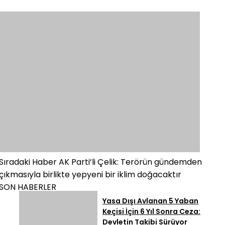
Sıradaki Haber
AK Parti’li Çelik: Terörün gündemden
çıkmasıyla birlikte yepyeni bir iklim doğacaktır
SON HABERLER
Yasa Dışı Avlanan 5 Yaban
Keçisi İçin 6 Yıl Sonra Ceza:
Devletin Takibi Sürüyor