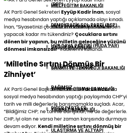
(DBP)
MILLI EĞITIM BAKANLIĞI
AK Parti Genel Sekreteri
Eyyüp Kadir İnan
, sosyal
medya hesabından yaptığı açıklamada olayı kınadı.
DEMOKRATIK SOL PARTI (DSP)
İnan, “Siyasetinizi çocukların masumiyeti üzerinden
MILLI SAVUNMA BAKANLIĞI
yapacak kadar mı tükendiniz?
Çocuklara sırtını
dönen bir yapının, bu milletin geleceğine yüzünü
HÜR DAVA PARTISI (HÜDA PAR)
SAĞLIK BAKANLIĞI
dönmesi imkansızdır
” ifadelerini kullandı.
‘Milletine Sırtını Dönmüş Bir
ZAFER PARTISI (ZP)
SANAYI VE TEKNOLOJI BAKANLIĞI
Zihniyet’
BAĞIMSIZ
AK Parti Genel Başkan Yardımcısı
Faruk Acar
da
TARIM VE ORMAN BAKANLIĞI
sosyal medya hesabından yaptığı paylaşımda CHP’yi
tarih ve milli değerlerle barışmamakla suçladı. Acar,
DIĞER PARTILER
TICARET BAKANLIĞI
“Bildiğimiz CHP; ne tarihle barışıklar, ne de değerlerle.
CHP, iyi olan ne varsa her zaman karşısında durmaya
devam ediyor.
Kendi milletine sırtını dönmüş bir
ULAŞTIRMA VE ALTYAPI