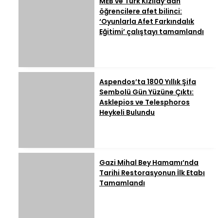
MEB ve Türk Kızılay’dan
öğrencilere afet bilinci:
‘Oyunlarla Afet Farkındalık
Eğitimi’ çalıştayı tamamlandı
Aspendos’ta 1800 Yıllık Şifa
Sembolü Gün Yüzüne Çıktı:
Asklepios ve Telesphoros
Heykeli Bulundu
Gazi Mihal Bey Hamamı’nda
Tarihi Restorasyonun İlk Etabı
Tamamlandı