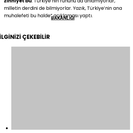
zihniyet bu
. Türkiye’nin ruhunu da anlamıyorlar,
milletin derdini de bilmiyorlar. Yazık, Türkiye’nin ana
muhalefeti bu halde” açıklaması yaptı.
BAKANLIĞI
İLGİNİZİ
ÇEKEBİLİR