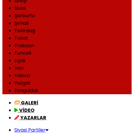
Sinop
Sivas
Şanlıurfa
Şırnak
Tekirdağ
Tokat
Trabzon
Tunceli
Uşak
Van
Yalova
Yozgat
Zonguldak
GALERİ
VİDEO
YAZARLAR
Siyasi Partiler