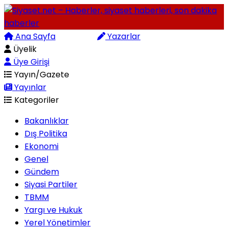
Ana Sayfa
Arama
Yazarlar
Üyelik
Üye Girişi
Yayın/Gazete
Yayınlar
Kategoriler
Bakanlıklar
Dış Politika
Ekonomi
Genel
Gündem
Siyasi Partiler
TBMM
Yargı ve Hukuk
Yerel Yönetimler