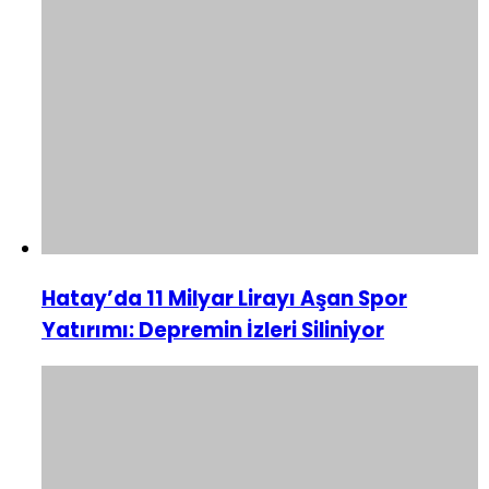
Hatay’da 11 Milyar Lirayı Aşan Spor
Yatırımı: Depremin İzleri Siliniyor