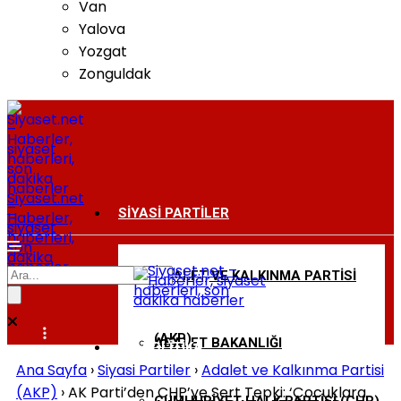
Van
Yalova
Yozgat
Zonguldak
Siyaset.net
–
SIYASI PARTILER
Haberler,
siyaset
haberleri,
son
dakika
haberler
ADALET VE KALKINMA PARTISI
BAKANLIKLAR
(AKP)
ADALET BAKANLIĞI
DIŞ POLITIKA
Ana Sayfa
›
Siyasi Partiler
›
Adalet ve Kalkınma Partisi
(AKP)
›
AK Parti’den CHP’ye Sert Tepki: ‘Çocuklara