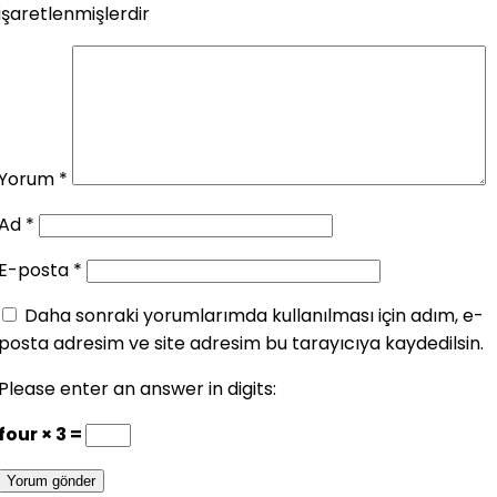
işaretlenmişlerdir
Yorum
*
Ad
*
E-posta
*
Daha sonraki yorumlarımda kullanılması için adım, e-
posta adresim ve site adresim bu tarayıcıya kaydedilsin.
Please enter an answer in digits:
four × 3 =