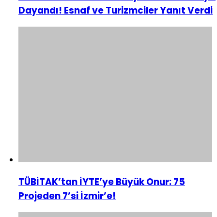
Dayandı! Esnaf ve Turizmciler Yanıt Verdi
TÜBİTAK’tan İYTE’ye Büyük Onur: 75
Projeden 7’si İzmir’e!