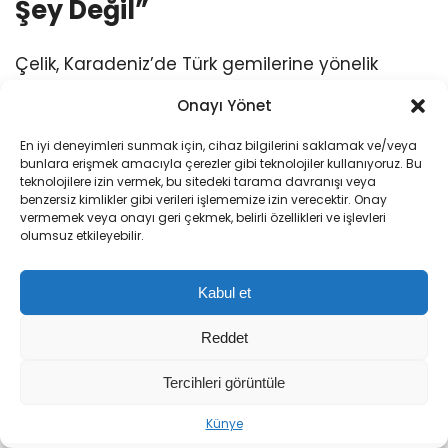
Şey Değil”
Çelik, Karadeniz’de Türk gemilerine yönelik
gerçekleşen saldırılarla ilgili sorulan soruya da
Onayı Yönet
şu cevabı verdi:
En iyi deneyimleri sunmak için, cihaz bilgilerini saklamak ve/veya
bunlara erişmek amacıyla çerezler gibi teknolojiler kullanıyoruz. Bu
teknolojilere izin vermek, bu sitedeki tarama davranışı veya
“Karadeniz güvenliğinin riske
benzersiz kimlikler gibi verileri işlememize izin verecektir. Onay
vermemek veya onayı geri çekmek, belirli özellikleri ve işlevleri
atıldığını söyledik. Karadeniz’de askeri
olumsuz etkileyebilir.
gemilerin dışında sivil gemilerin hedef
alınması bu savaşı başka boyuta
Kabul et
taşıyacak riskler taşıyor. Türkiye’ye ait
Reddet
sivil gemilerinin hedef alınması asla
kabul edeceğimiz bir şey değil, bunu en
Tercihleri görüntüle
Sıradaki Haber
ciddi şekilde kınıyoruz. Tedbir alınması
Künye
‘Terörsüz Türkiye’ Çerçeve Yasa Teklifi TBMM’de! İşte 12 Maddelik Düzenlemenin Detayları
lazım, tahammül edilecek bir tarafı