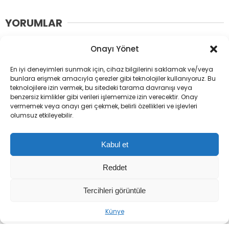
YORUMLAR
Bir yanıt yazın
Onayı Yönet
Yorum
*
En iyi deneyimleri sunmak için, cihaz bilgilerini saklamak ve/veya
bunlara erişmek amacıyla çerezler gibi teknolojiler kullanıyoruz. Bu
teknolojilere izin vermek, bu sitedeki tarama davranışı veya
benzersiz kimlikler gibi verileri işlememize izin verecektir. Onay
vermemek veya onayı geri çekmek, belirli özellikleri ve işlevleri
olumsuz etkileyebilir.
Ad
*
E-posta
*
Kabul et
Reddet
Tercihleri görüntüle
Daha sonraki yorumlarımda kullanılması için adım, e-posta
adresim ve site adresim bu tarayıcıya kaydedilsin.
Künye
Please enter an answer in digits: