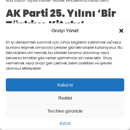
Ana Sayfa
›
Siyasi Partiler
›
Adalet ve Kalkınma Partisi (AKP)
AK Parti 25. Yılını ‘Bir
Türkiye Kitabı’
Onayı Yönet
Temasıyla Kutluyor
En iyi deneyimleri sunmak için, cihaz bilgilerini saklamak ve/veya
bunlara erişmek amacıyla çerezler gibi teknolojiler kullanıyoruz. Bu
AK Parti’nin 25. kuruluş yıl dönümü nedeniyle
teknolojilere izin vermek, bu sitedeki tarama davranışı veya
benzersiz kimlikler gibi verileri işlememize izin verecektir. Onay
hazırlanan ‘AK Parti bir Türkiye kitabıdır’
vermemek veya onayı geri çekmek, belirli özellikleri ve işlevleri
temalı video paylaşıldı. Milletle geçen
olumsuz etkileyebilir.
çeyrek asrın hikayesi anlatılıyor.
Kabul et
Fadime Durmaz
TÜM YAZILARI
Reddet
Giriş: 08-08-2026
Tercihleri görüntüle
Kaynak: DHA
Adalet ve Kalkınma Partisi (AKP)
Gündem
Siyasi Partiler
Sıradaki Haber
Künye
AK Parti 25. Yılını ‘Bir Türkiye Kitabı’ Temasıyla Kutluyor