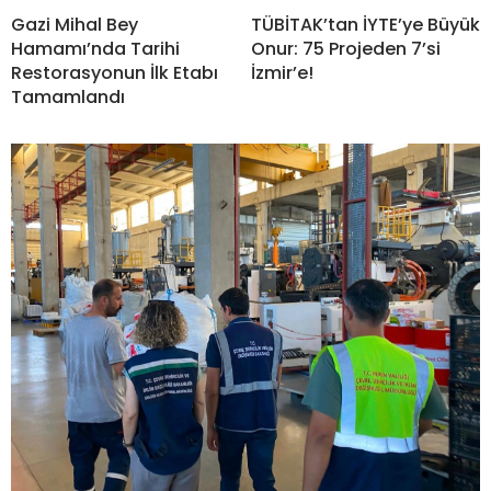
Gazi Mihal Bey
TÜBİTAK’tan İYTE’ye Büyük
Hamamı’nda Tarihi
Onur: 75 Projeden 7’si
Restorasyonun İlk Etabı
İzmir’e!
Tamamlandı