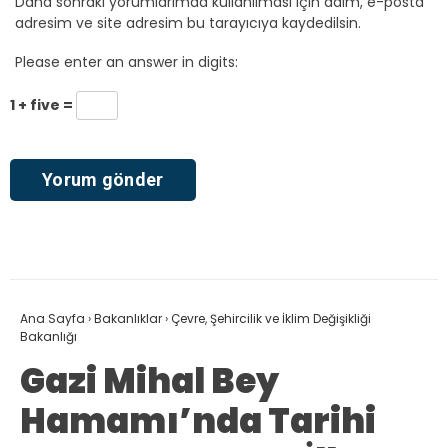
Daha sonraki yorumlarımda kullanılması için adım, e-posta
adresim ve site adresim bu tarayıcıya kaydedilsin.
Please enter an answer in digits:
1 + five =
Ana Sayfa
›
Bakanlıklar
›
Çevre, Şehircilik ve İklim Değişikliği
Bakanlığı
Gazi Mihal Bey
Hamamı’nda Tarihi