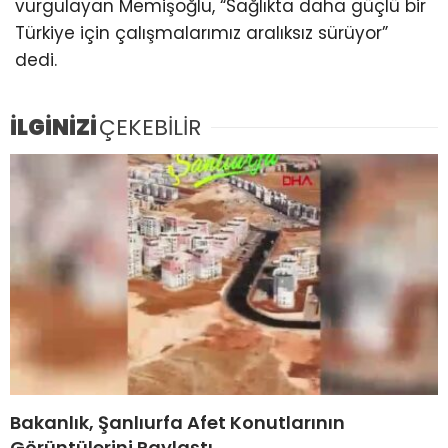
vurgulayan Memişoğlu, “Sağlıkta daha güçlü bir
Türkiye için çalışmalarımız aralıksız sürüyor”
dedi.
İLGİNİZİ
ÇEKEBİLİR
Bakanlık, Şanlıurfa Afet Konutlarının
Görüntülerini Paylaştı