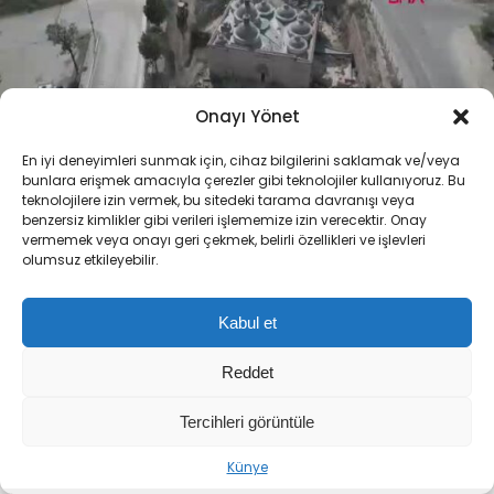
Onayı Yönet
En iyi deneyimleri sunmak için, cihaz bilgilerini saklamak ve/veya
bunlara erişmek amacıyla çerezler gibi teknolojiler kullanıyoruz. Bu
teknolojilere izin vermek, bu sitedeki tarama davranışı veya
benzersiz kimlikler gibi verileri işlememize izin verecektir. Onay
vermemek veya onayı geri çekmek, belirli özellikleri ve işlevleri
olumsuz etkileyebilir.
ABONE OL
Kabul et
+
-
Reddet
Edirne’de, Osmanlı Devleti’nin önemli
Tercihleri görüntüle
paşalarından Gazi Mihal Bey anısına 1400’lü
Sıradaki Haber
yıllarda yaptırılan ve 2024’te restorasyona
Künye
Mikroplastik kirliliğine sıkı denetim: 22 tesise 47 milyon TL ceza
alınan tarihi Gazi Mihal Bey Hamamı’nın ilk etap