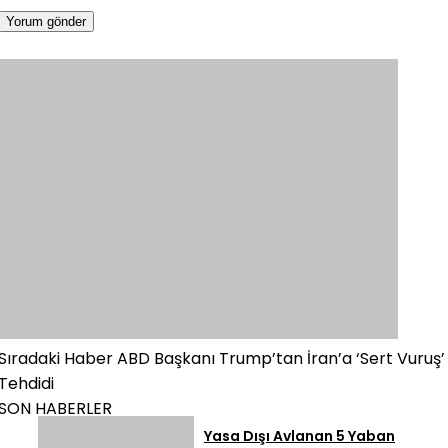
Sıradaki Haber
ABD Başkanı Trump’tan İran’a ‘Sert Vuruş’
Tehdidi
SON HABERLER
Yasa Dışı Avlanan 5 Yaban