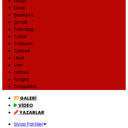
Sinop
Sivas
Şanlıurfa
Şırnak
Tekirdağ
Tokat
Trabzon
Tunceli
Uşak
Van
Yalova
Yozgat
Zonguldak
GALERİ
VİDEO
YAZARLAR
Siyasi Partiler