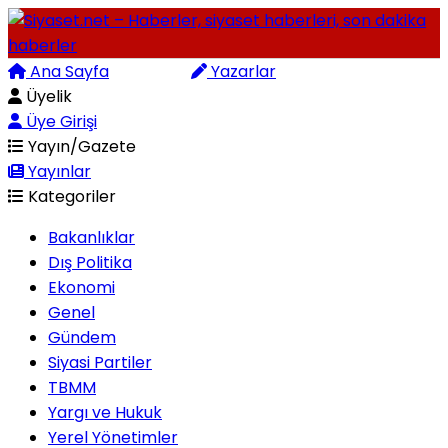
Ana Sayfa
Arama
Yazarlar
Üyelik
Üye Girişi
Yayın/Gazete
Yayınlar
Kategoriler
Bakanlıklar
Dış Politika
Ekonomi
Genel
Gündem
Siyasi Partiler
TBMM
Yargı ve Hukuk
Yerel Yönetimler