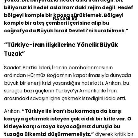
biliyoruz ki hedef asla İran’daki rejim değil. Hedef
bölgeyi komple bir kaosa sürüklemek. Bölgeyi
BAKANLIĞI
komple bir ateş çemberi içerisine alıp bu
coğrafyada Büyük İsrail Devleti’ni kurabilmek.”
“Türkiye-İran İlişkilerine Yönelik Büyük
Tuzak”
Saadet Partisi lideri, İran’ın bombalanmasının
ardından Hürmüz Boğazı’nın kapatılmasıyla dünyada
büyük bir enerji krizi yaşandığını hatırlattı. Arıkan, bu
süreçte bazı güçlerin Türkiye’yi Amerika ile İran
arasındaki savaşın içine çekmek istediğini iddia etti.
Arıkan,
“Türkiye ile İran’ı bu karmaşa da karşı
karşıya getirmek isteyen çok ciddi bir kitle var. O
kitleye karşı ortaya koyacağımız duruşla bu
tuzağa ülkemizi düşürmemeliyiz.”
diyerek kritik bir