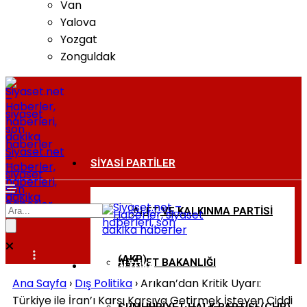
Van
Yalova
Yozgat
Zonguldak
Siyaset.net
–
SIYASI PARTILER
Haberler,
siyaset
haberleri,
son
dakika
haberler
ADALET VE KALKINMA PARTISI
BAKANLIKLAR
(AKP)
ADALET BAKANLIĞI
DIŞ POLITIKA
Ana Sayfa
›
Dış Politika
›
Arıkan’dan Kritik Uyarı:
Türkiye ile İran’ı Karşı Karşıya Getirmek İsteyen Ciddi