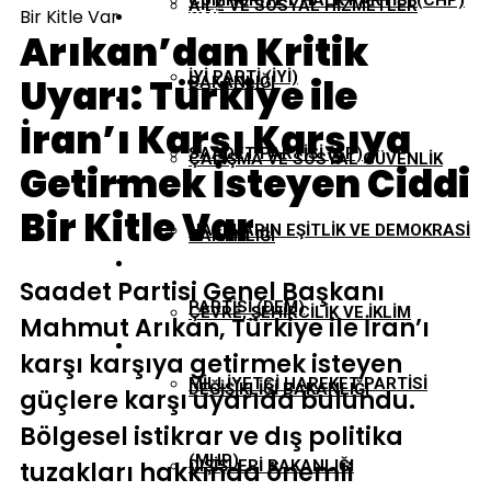
CUMHURIYET HALK PARTISI (CHP)
AILE VE SOSYAL HIZMETLER
Bir Kitle Var
EKONOMI
Arıkan’dan Kritik
İYI PARTI (İYİ)
Uyarı: Türkiye ile
BAKANLIĞI
GÜNDEM
İran’ı Karşı Karşıya
SAADET PARTISI (SP)
ÇALIŞMA VE SOSYAL GÜVENLIK
Getirmek İsteyen Ciddi
TBMM
Bir Kitle Var
HALKLARIN EŞITLIK VE DEMOKRASI
BAKANLIĞI
YEREL YÖNETIMLER
Saadet Partisi Genel Başkanı
PARTISI (DEM)
ÇEVRE, ŞEHIRCILIK VE İKLIM
Mahmut Arıkan, Türkiye ile İran’ı
karşı karşıya getirmek isteyen
MILLIYETÇI HAREKET PARTISI
DEĞIŞIKLIĞI BAKANLIĞI
güçlere karşı uyarıda bulundu.
Bölgesel istikrar ve dış politika
(MHP)
tuzakları hakkında önemli
DIŞIŞLERI BAKANLIĞI