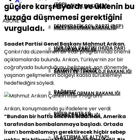
-
güçlere karşı uyardı ve ülkenin bu
(DBP)
MILLI EĞITIM BAKANLIĞI
tuzağa düşmemesi gerektiğini
ABONE OL
vurguladı.
DEMOKRATIK SOL PARTI (DSP)
MILLI SAVUNMA BAKANLIĞI
Saadet Partisi Genel Başkanı Mahmut Arıkan
,
HÜR DAVA PARTISI (HÜDA PAR)
SAĞLIK BAKANLIĞI
Çankırı’da düzenlenen bir iftar programında önemli
açıklamalarda bulundu. Arıkan, Türkiye’nin zor bir
coğrafyada bulunduğunu belirterek, son dönemde
ZAFER PARTISI (ZP)
SANAYI VE TEKNOLOJI BAKANLIĞI
yaşanan gelişmelerin bölgeyi kaosa sürüklemeyi
hedeflediğini söyledi.
BAĞIMSIZ
TARIM VE ORMAN BAKANLIĞI
Arıkan, konuşmasında şu ifadelere yer verdi:
DIĞER PARTILER
TICARET BAKANLIĞI
“Bundan bir hafta önce ne oldu. İran, Amerika
tarafından bombalanmaya başladı. Ortada
İran’ı bombalamayı gerektirecek hiçbir sebep
ULAŞTIRMA VE ALTYAPI
yoktu. Biz biliyoruz ki hedef asla İran değil. Biz