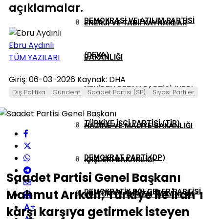
açıklamalar.
DEMOKRASI VE ATILIM PARTISI
ENERJI VE TABII KAYNAKLAR
Ebru Aydınlı
(DEVA)
TÜM YAZILARI
BAKANLIĞI
Giriş: 06-03-2026
Kaynak: DHA
YENIDEN REFAH PARTISI (YRP)
GENÇLIK VE SPOR BAKANLIĞI
Dış Politika
Gündem
Saadet Partisi (SP)
Siyasi Partiler
TÜRKIYE İŞÇI PARTISI (TİP)
HAZINE VE MALIYE BAKANLIĞI
DEMOKRAT PARTI (DP)
İÇIŞLERI BAKANLIĞI
Saadet Partisi Genel Başkanı
Mahmut Arıkan, Türkiye ile İran’ı
DEMOKRATIK BÖLGELER PARTISI
KÜLTÜR VE TURIZM BAKANLIĞI
+
karşı karşıya getirmek isteyen