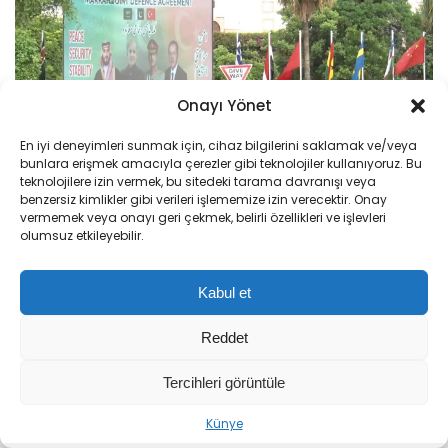
Onayı Yönet
En iyi deneyimleri sunmak için, cihaz bilgilerini saklamak ve/veya
bunlara erişmek amacıyla çerezler gibi teknolojiler kullanıyoruz. Bu
teknolojilere izin vermek, bu sitedeki tarama davranışı veya
benzersiz kimlikler gibi verileri işlememize izin verecektir. Onay
vermemek veya onayı geri çekmek, belirli özellikleri ve işlevleri
olumsuz etkileyebilir.
Kabul et
Reddet
Tercihleri görüntüle
Sıradaki Haber
Künye
İslamabad, Mekke Ortak Savunma Anlaşması’nı Türk ve Suudi bayraklarıyla kutluyor