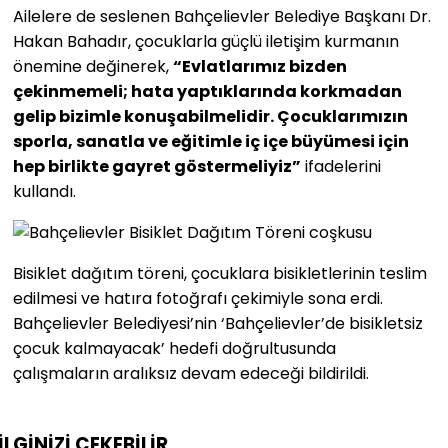
Ailelere de seslenen Bahçelievler Belediye Başkanı Dr.
Hakan Bahadır, çocuklarla güçlü iletişim kurmanın
önemine değinerek,
“Evlatlarımız bizden
çekinmemeli; hata yaptıklarında korkmadan
gelip bizimle konuşabilmelidir. Çocuklarımızın
sporla, sanatla ve eğitimle iç içe büyümesi için
hep birlikte gayret göstermeliyiz”
ifadelerini
kullandı.
Bisiklet dağıtım töreni, çocuklara bisikletlerinin teslim
edilmesi ve hatıra fotoğrafı çekimiyle sona erdi.
Bahçelievler Belediyesi’nin ‘Bahçelievler’de bisikletsiz
çocuk kalmayacak’ hedefi doğrultusunda
çalışmaların aralıksız devam edeceği bildirildi.
İLGİNİZİ
ÇEKEBİLİR