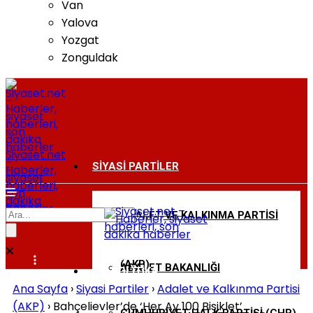
Van
Yalova
Yozgat
Zonguldak
Siyaset.net
–
SIYASI PARTILER
Haberler,
siyaset
haberleri,
son
dakika
haberler
ADALET VE KALKINMA PARTISI
BAKANLIKLAR
(AKP)
ADALET BAKANLIĞI
DIŞ POLITIKA
Ana Sayfa
›
Siyasi Partiler
›
Adalet ve Kalkınma Partisi
(AKP)
›
Bahçelievler’de ‘Her Ay 100 Bisiklet’