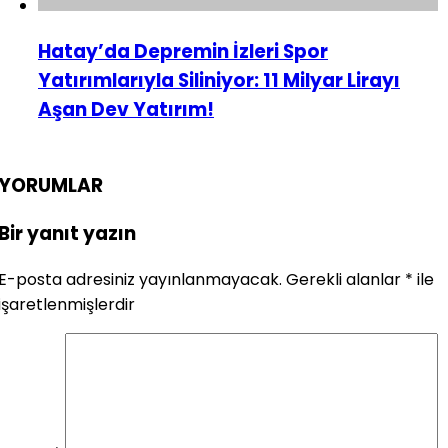
Hatay’da Depremin İzleri Spor
Yatırımlarıyla Siliniyor: 11 Milyar Lirayı
Aşan Dev Yatırım!
YORUMLAR
Bir yanıt yazın
E-posta adresiniz yayınlanmayacak.
Gerekli alanlar
*
ile
işaretlenmişlerdir