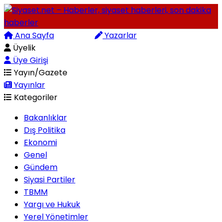
Ana Sayfa
Arama
Yazarlar
Üyelik
Üye Girişi
Yayın/Gazete
Yayınlar
Kategoriler
Bakanlıklar
Dış Politika
Ekonomi
Genel
Gündem
Siyasi Partiler
TBMM
Yargı ve Hukuk
Yerel Yönetimler