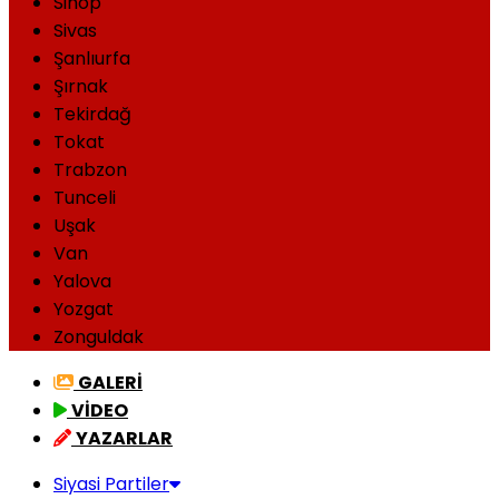
Sinop
Sivas
Şanlıurfa
Şırnak
Tekirdağ
Tokat
Trabzon
Tunceli
Uşak
Van
Yalova
Yozgat
Zonguldak
GALERİ
VİDEO
YAZARLAR
Siyasi Partiler