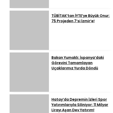
TÜBİTAK’tan İYTE’ye Büyük Onur:
75 Projeden 7’si İzmir’e!
Bakan Yumaklı: İspanya’daki
Görevini Tamamlayan
Uçaklarımız Yurda Döndü
Hatay’da Depremin İzleri Spor
Yatırımlarıyla Siliniyor: 11 Milyar
Lirayı Aşan Dev Yatırım!