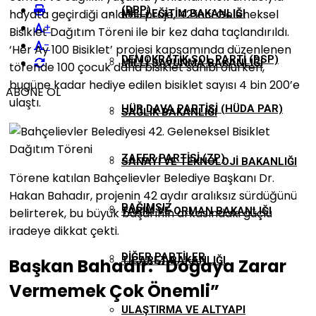
(DBP)
hayata geçirdiği anlamlı proje, 42’inci Geleneksel
MILLI EĞITIM BAKANLIĞI
+
Bisiklet Dağıtım Töreni ile bir kez daha taçlandırıldı.
-
‘Her Ay 100 Bisiklet’ projesi kapsamında düzenlenen
DEMOKRATIK SOL PARTI (DSP)
MILLI SAVUNMA BAKANLIĞI
törende 100 çocuk daha bisiklet sahibi olurken,
bugüne kadar hediye edilen bisiklet sayısı 4 bin 200’e
ABONE OL
ulaştı.
HÜR DAVA PARTISI (HÜDA PAR)
SAĞLIK BAKANLIĞI
ZAFER PARTISI (ZP)
SANAYI VE TEKNOLOJI BAKANLIĞI
Törene katılan Bahçelievler Belediye Başkanı Dr.
Hakan Bahadır, projenin 42 aydır aralıksız sürdüğünü
BAĞIMSIZ
TARIM VE ORMAN BAKANLIĞI
belirterek, bu büyük başarının arkasındaki güçlü
iradeye dikkat çekti.
DIĞER PARTILER
TICARET BAKANLIĞI
Başkan Bahadır: “Doğaya Zarar
Vermemek Çok Önemli”
ULAŞTIRMA VE ALTYAPI