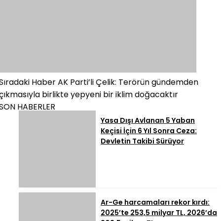
Sıradaki Haber
AK Parti’li Çelik: Terörün gündemden
çıkmasıyla birlikte yepyeni bir iklim doğacaktır
SON HABERLER
Yasa Dışı Avlanan 5 Yaban
Keçisi İçin 6 Yıl Sonra Ceza:
Devletin Takibi Sürüyor
Ar-Ge harcamaları rekor kırdı:
2025’te 253,5 milyar TL, 2026’da