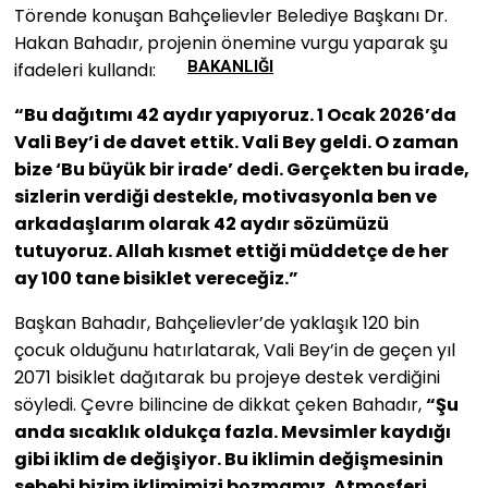
Törende konuşan Bahçelievler Belediye Başkanı Dr.
Hakan Bahadır, projenin önemine vurgu yaparak şu
BAKANLIĞI
ifadeleri kullandı:
“Bu dağıtımı 42 aydır yapıyoruz. 1 Ocak 2026’da
Vali Bey’i de davet ettik. Vali Bey geldi. O zaman
bize ‘Bu büyük bir irade’ dedi. Gerçekten bu irade,
sizlerin verdiği destekle, motivasyonla ben ve
arkadaşlarım olarak 42 aydır sözümüzü
tutuyoruz. Allah kısmet ettiği müddetçe de her
ay 100 tane bisiklet vereceğiz.”
Başkan Bahadır, Bahçelievler’de yaklaşık 120 bin
çocuk olduğunu hatırlatarak, Vali Bey’in de geçen yıl
2071 bisiklet dağıtarak bu projeye destek verdiğini
söyledi. Çevre bilincine de dikkat çeken Bahadır,
“Şu
anda sıcaklık oldukça fazla. Mevsimler kaydığı
gibi iklim de değişiyor. Bu iklimin değişmesinin
sebebi bizim iklimimizi bozmamız. Atmosferi