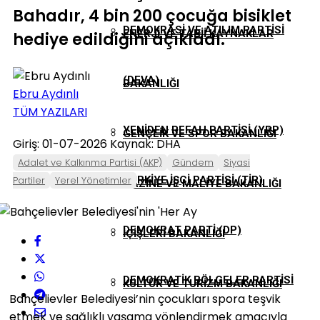
Bahadır, 4 bin 200 çocuğa bisiklet
DEMOKRASI VE ATILIM PARTISI
ENERJI VE TABII KAYNAKLAR
hediye edildiğini açıkladı.
(DEVA)
BAKANLIĞI
Ebru Aydınlı
TÜM YAZILARI
YENIDEN REFAH PARTISI (YRP)
GENÇLIK VE SPOR BAKANLIĞI
Giriş: 01-07-2026
Kaynak: DHA
Adalet ve Kalkınma Partisi (AKP)
Gündem
Siyasi
Partiler
Yerel Yönetimler
TÜRKIYE İŞÇI PARTISI (TİP)
HAZINE VE MALIYE BAKANLIĞI
DEMOKRAT PARTI (DP)
İÇIŞLERI BAKANLIĞI
DEMOKRATIK BÖLGELER PARTISI
KÜLTÜR VE TURIZM BAKANLIĞI
Bahçelievler Belediyesi’nin çocukları spora teşvik
etmek ve sağlıklı yaşama yönlendirmek amacıyla