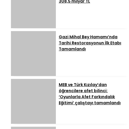
308,5 milyar TL
Gazi Mihal Bey Hamamı’nda
Tarihi Restorasyonun İlk Etabı
Tamamlandı
MEB ve Türk Kızılay’dan
öğrencilere afet bilinci:
‘Oyunlarla Afet Farkındalık
Eğitimi’ çalıştayı tamamlandı