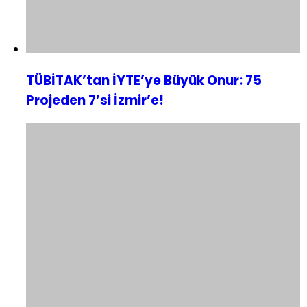
TÜBİTAK’tan İYTE’ye Büyük Onur: 75
Projeden 7’si İzmir’e!