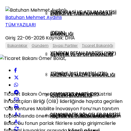
DEMOKRASI VE ATILIM PARTISI
ENERJI VE TABII KAYNAKLAR
Batuhan Mehmet Aydınlı
TÜM YAZILARI
(DEVA)
BAKANLIĞI
Giriş: 22-06-2026
Kaynak: DHA
Bakanlıklar
Gündem
Siyasi Partiler
Ticaret Bakanlığı
YENIDEN REFAH PARTISI (YRP)
GENÇLIK VE SPOR BAKANLIĞI
TÜRKIYE İŞÇI PARTISI (TİP)
HAZINE VE MALIYE BAKANLIĞI
Ticaret Bakanı Ömer Bolat, Otomotiv Endüstrisi
DEMOKRAT PARTI (DP)
İÇIŞLERI BAKANLIĞI
İhracatçıları Birliği (OİB) liderliğinde hayata geçirilen
‘OİB Ventures Mobilite İnovasyon Fonu’nun tanıtım
+
DEMOKRATIK BÖLGELER PARTISI
toplantısında önemli açıklamalarda bulundu. Bakan
KÜLTÜR VE TURIZM BAKANLIĞI
-
Bolat, bu fonun parlak fikirlere sahip girişimcilerle
finansal kaynaklar arasında
köprü görevi