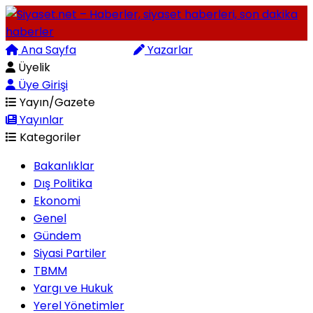
Ana Sayfa
Arama
Yazarlar
Üyelik
Üye Girişi
Yayın/Gazete
Yayınlar
Kategoriler
Bakanlıklar
Dış Politika
Ekonomi
Genel
Gündem
Siyasi Partiler
TBMM
Yargı ve Hukuk
Yerel Yönetimler