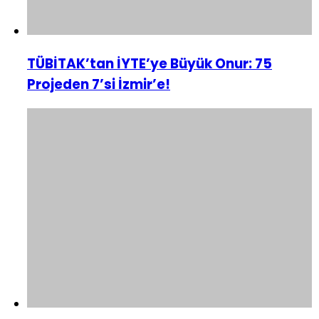
TÜBİTAK’tan İYTE’ye Büyük Onur: 75
Projeden 7’si İzmir’e!