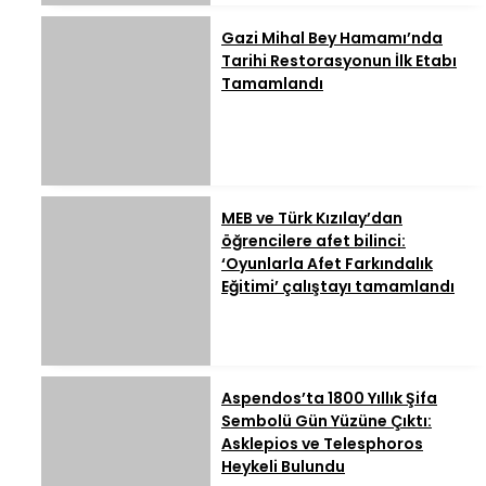
Gazi Mihal Bey Hamamı’nda
Tarihi Restorasyonun İlk Etabı
Tamamlandı
MEB ve Türk Kızılay’dan
öğrencilere afet bilinci:
‘Oyunlarla Afet Farkındalık
Eğitimi’ çalıştayı tamamlandı
Aspendos’ta 1800 Yıllık Şifa
Sembolü Gün Yüzüne Çıktı:
Asklepios ve Telesphoros
Heykeli Bulundu