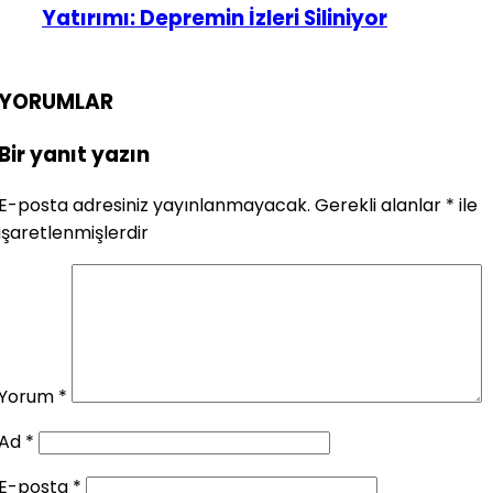
Yatırımı: Depremin İzleri Siliniyor
YORUMLAR
Bir yanıt yazın
E-posta adresiniz yayınlanmayacak.
Gerekli alanlar
*
ile
işaretlenmişlerdir
Yorum
*
Ad
*
E-posta
*