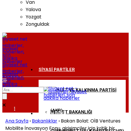
Van
Yalova
Yozgat
Zonguldak
Siyaset.net
–
SIYASI PARTILER
Haberler,
siyaset
haberleri,
son
dakika
haberler
ADALET VE KALKINMA PARTISI
BAKANLIKLAR
(AKP)
ADALET BAKANLIĞI
DIŞ POLITIKA
Ana Sayfa
›
Bakanlıklar
›
Bakan Bolat: OİB Ventures
Mobilite İnovasyon Fonu, girişimciler için kritik bir