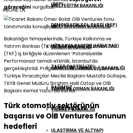
(DBP)
MILLI EĞITIM BAKANLIĞI
göreceğini
vurguladı.
ABONE OL
DEMOKRATIK SOL PARTI (DSP)
MILLI SAVUNMA BAKANLIĞI
Bakanlığın himayelerinde, Türkiye Kalkınma ve
Yatırım Bankası (TKYB) ile Türkiye Kalkınma Fonu
HÜR DAVA PARTISI (HÜDA PAR)
SAĞLIK BAKANLIĞI
(TKF) iş birliğiyle düzenlenen ‘Potansiyelde
Performansa’ temalı etkinlik, İstanbul’da
ZAFER PARTISI (ZP)
gerçekleştirildi. Programa Bakan Bolat’ın yanı sıra
SANAYI VE TEKNOLOJI BAKANLIĞI
Türkiye İhracatçılar Meclisi Başkanı Mustafa Gültepe,
TKYB Genel Müdürü İbrahim Halil Öztop ve OİB
BAĞIMSIZ
TARIM VE ORMAN BAKANLIĞI
Başkanı Kemal Yazıcı da katıldı.
Türk otomotiv sektörünün
DIĞER PARTILER
TICARET BAKANLIĞI
başarısı ve OİB Ventures fonunun
hedefleri
ULAŞTIRMA VE ALTYAPI