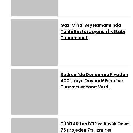
Gazi Mihal Bey Hamamı’nda
Tarihi Restorasyonun İlk Etabı
Tamamlandı
Bodrum’da Dondurma Fiyatları
400 Liraya Dayandı! Esnaf ve
Turizmciler Yanıt Verdi
TÜBİTAK’tan İYTE’ye Büyük Onur:
75 Projeden 7’si İzmir’e!