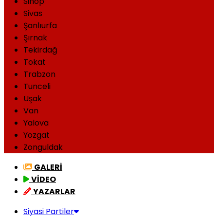
Sinop
Sivas
Şanlıurfa
Şırnak
Tekirdağ
Tokat
Trabzon
Tunceli
Uşak
Van
Yalova
Yozgat
Zonguldak
GALERİ
VİDEO
YAZARLAR
Siyasi Partiler