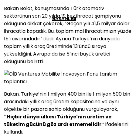
Bakan Bolat, konuşmasında Türk otomotiv
sektörünün son 20 yılda 19 kez ihracat şampiyonu
BAKANLIĞI
olduğuna dikkat çekerek, “Geçen yılı 41,5 milyar dolar
ihracatla kapadık. Bu, toplam mal ihracatımızın yüzde
15’i civarındadır” dedi. Ayrıca Türkiye’nin dünyada
toplam yıllık araç üretiminde 13’üncü sıraya
yükseldiğini, Avrupa’da ise 5’inci büyük üretici
olduğunu belirtti.
Bakan, Türkiye’nin 1 milyon 400 bin ile 1 milyon 500 bin
arasındaki yıllık araç üretim kapasitesine ve aynı
ölçekte bir pazara sahip olduğunu vurgulayarak,
“Hiçbir dünya ülkesi Türkiye’nin üretim ve
tüketim gücünü göz ardı etmemelidir”
ifadelerini
kullandı.