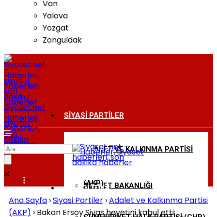
Van
Yalova
Yozgat
Zonguldak
Siyaset.net
–
SIYASI PARTILER
Haberler,
siyaset
haberleri,
son
dakika
haberler
ADALET VE KALKINMA PARTISI
BAKANLIKLAR
(AKP)
ADALET BAKANLIĞI
DIŞ POLITIKA
Ana Sayfa
›
Siyasi Partiler
›
Adalet ve Kalkınma Partisi
(AKP)
›
Bakan Ersoy Sivas heyetini kabul etti: