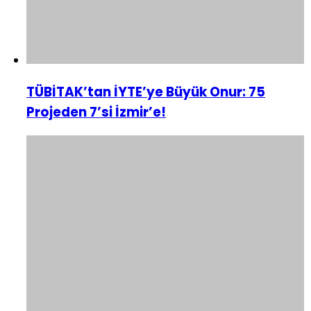
TÜBİTAK’tan İYTE’ye Büyük Onur: 75
Projeden 7’si İzmir’e!