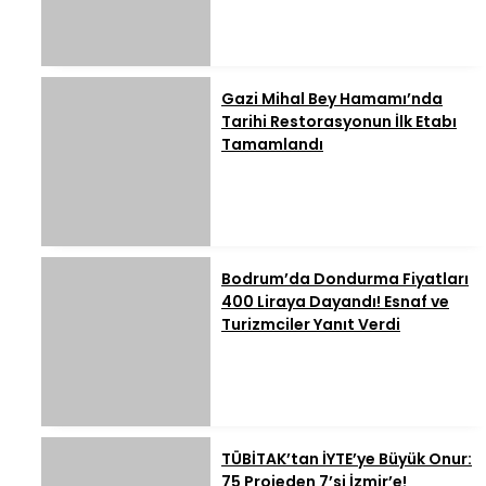
Gazi Mihal Bey Hamamı’nda
Tarihi Restorasyonun İlk Etabı
Tamamlandı
Bodrum’da Dondurma Fiyatları
400 Liraya Dayandı! Esnaf ve
Turizmciler Yanıt Verdi
TÜBİTAK’tan İYTE’ye Büyük Onur:
75 Projeden 7’si İzmir’e!