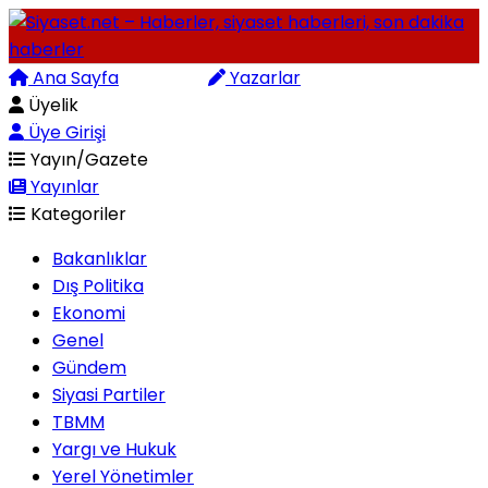
Ana Sayfa
Arama
Yazarlar
Üyelik
Üye Girişi
Yayın/Gazete
Yayınlar
Kategoriler
Bakanlıklar
Dış Politika
Ekonomi
Genel
Gündem
Siyasi Partiler
TBMM
Yargı ve Hukuk
Yerel Yönetimler