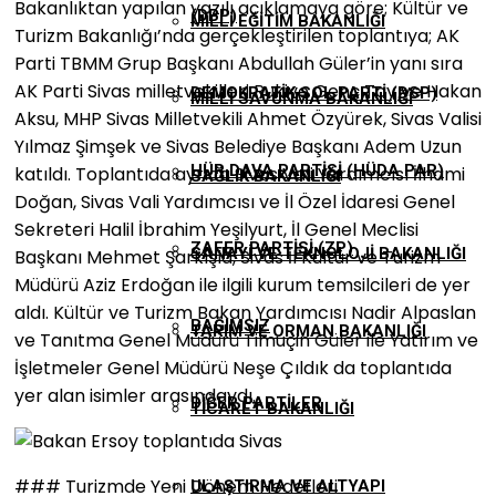
Bakanlıktan yapılan yazılı açıklamaya göre; Kültür ve
(DBP)
MILLI EĞITIM BAKANLIĞI
Turizm Bakanlığı’nda gerçekleştirilen toplantıya; AK
Parti TBMM Grup Başkanı Abdullah Güler’in yanı sıra
AK Parti Sivas milletvekilleri Rukiye Genç Toy ve Hakan
DEMOKRATIK SOL PARTI (DSP)
MILLI SAVUNMA BAKANLIĞI
Aksu, MHP Sivas Milletvekili Ahmet Özyürek, Sivas Valisi
Yılmaz Şimşek ve Sivas Belediye Başkanı Adem Uzun
HÜR DAVA PARTISI (HÜDA PAR)
katıldı. Toplantıda ayrıca Sivas Vali Yardımcısı İlhami
SAĞLIK BAKANLIĞI
Doğan, Sivas Vali Yardımcısı ve İl Özel İdaresi Genel
Sekreteri Halil İbrahim Yeşilyurt, İl Genel Meclisi
ZAFER PARTISI (ZP)
SANAYI VE TEKNOLOJI BAKANLIĞI
Başkanı Mehmet Şarkışla, Sivas İl Kültür ve Turizm
Müdürü Aziz Erdoğan ile ilgili kurum temsilcileri de yer
aldı. Kültür ve Turizm Bakan Yardımcısı Nadir Alpaslan
BAĞIMSIZ
TARIM VE ORMAN BAKANLIĞI
ve Tanıtma Genel Müdürü Timuçin Güler ile Yatırım ve
İşletmeler Genel Müdürü Neşe Çıldık da toplantıda
yer alan isimler arasındaydı.
DIĞER PARTILER
TICARET BAKANLIĞI
### Turizmde Yeni Dönem Hedefleri
ULAŞTIRMA VE ALTYAPI