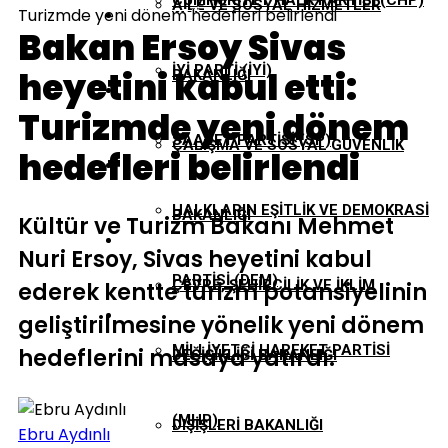
CUMHURIYET HALK PARTISI (CHP)
AILE VE SOSYAL HIZMETLER
Turizmde yeni dönem hedefleri belirlendi
EKONOMI
Bakan Ersoy Sivas
İYI PARTI (İYİ)
heyetini kabul etti:
BAKANLIĞI
GÜNDEM
Turizmde yeni dönem
SAADET PARTISI (SP)
ÇALIŞMA VE SOSYAL GÜVENLIK
hedefleri belirlendi
TBMM
HALKLARIN EŞITLIK VE DEMOKRASI
BAKANLIĞI
Kültür ve Turizm Bakanı Mehmet
YEREL YÖNETIMLER
Nuri Ersoy, Sivas heyetini kabul
PARTISI (DEM)
ÇEVRE, ŞEHIRCILIK VE İKLIM
ederek kentte turizm potansiyelinin
geliştirilmesine yönelik yeni dönem
MILLIYETÇI HAREKET PARTISI
hedeflerini masaya yatırdı.
DEĞIŞIKLIĞI BAKANLIĞI
(MHP)
DIŞIŞLERI BAKANLIĞI
Ebru Aydınlı