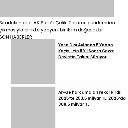
Sıradaki Haber
AK Parti’li Çelik: Terörün gündemden
çıkmasıyla birlikte yepyeni bir iklim doğacaktır
SON HABERLER
Yasa Dışı Avlanan 5 Yaban
Keçisi İçin 6 Yıl Sonra Ceza:
Devletin Takibi Sürüyor
Ar-Ge harcamaları rekor kırdı:
2025’te 253,5 milyar TL, 2026’da
308,5 milyar TL