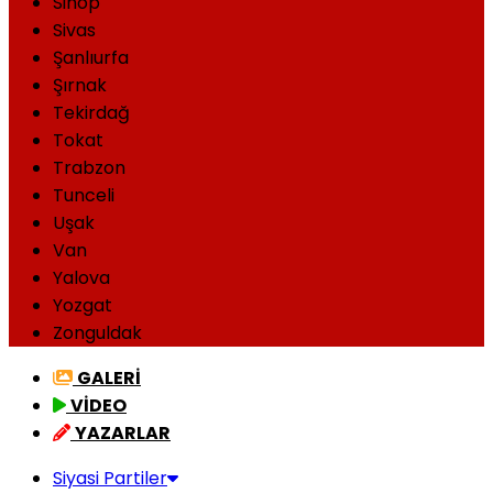
Sinop
Sivas
Şanlıurfa
Şırnak
Tekirdağ
Tokat
Trabzon
Tunceli
Uşak
Van
Yalova
Yozgat
Zonguldak
GALERİ
VİDEO
YAZARLAR
Siyasi Partiler