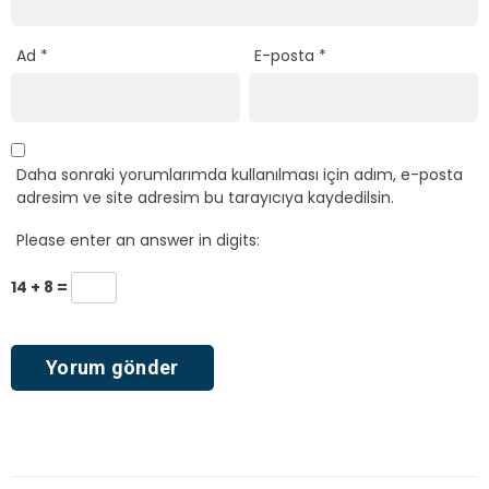
Daha sonraki yorumlarımda kullanılması için adım, e-posta
adresim ve site adresim bu tarayıcıya kaydedilsin.
Please enter an answer in digits:
14 + 8 =
Ana Sayfa
›
Siyasi Partiler
›
Adalet ve Kalkınma Partisi (AKP)
Bakan Uraloğlu: