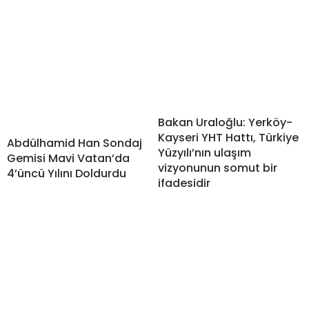
Abdülhamid Han Sondaj
Gemisi Mavi Vatan’da
Bakan Uraloğlu: Yerköy-
4’üncü Yılını Doldurdu
Kayseri YHT Hattı, Türkiye
Yüzyılı’nın ulaşım
vizyonunun somut bir
ifadesidir