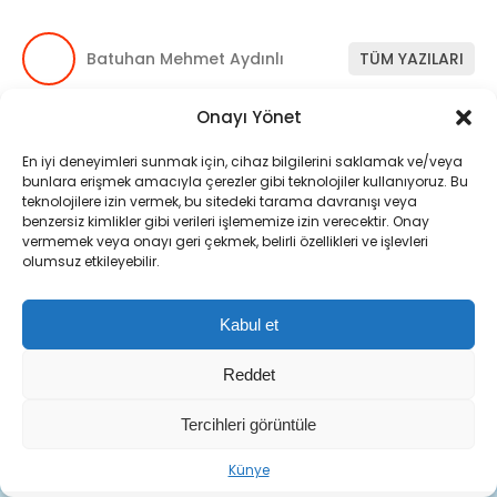
Giriş: 08-08-2026
Kaynak: DHA
Adalet ve Kalkınma Partisi (AKP)
Ulaştırma ve Altyapı
Bakanlığı
Yerel Yönetimler
Onayı Yönet
En iyi deneyimleri sunmak için, cihaz bilgilerini saklamak ve/veya
bunlara erişmek amacıyla çerezler gibi teknolojiler kullanıyoruz. Bu
teknolojilere izin vermek, bu sitedeki tarama davranışı veya
benzersiz kimlikler gibi verileri işlememize izin verecektir. Onay
vermemek veya onayı geri çekmek, belirli özellikleri ve işlevleri
olumsuz etkileyebilir.
Kabul et
Reddet
Tercihleri görüntüle
Künye