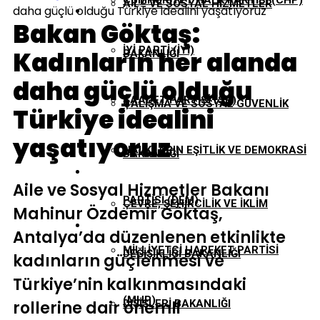
CUMHURIYET HALK PARTISI (CHP)
AILE VE SOSYAL HIZMETLER
daha güçlü olduğu Türkiye idealini yaşatıyoruz
EKONOMI
Bakan Göktaş:
İYI PARTI (İYİ)
Kadınların her alanda
BAKANLIĞI
GÜNDEM
daha güçlü olduğu
SAADET PARTISI (SP)
ÇALIŞMA VE SOSYAL GÜVENLIK
Türkiye idealini
TBMM
yaşatıyoruz
HALKLARIN EŞITLIK VE DEMOKRASI
BAKANLIĞI
YEREL YÖNETIMLER
Aile ve Sosyal Hizmetler Bakanı
PARTISI (DEM)
ÇEVRE, ŞEHIRCILIK VE İKLIM
Mahinur Özdemir Göktaş,
Antalya’da düzenlenen etkinlikte
MILLIYETÇI HAREKET PARTISI
DEĞIŞIKLIĞI BAKANLIĞI
kadınların güçlenmesi ve
Türkiye’nin kalkınmasındaki
(MHP)
rollerine dair önemli
DIŞIŞLERI BAKANLIĞI