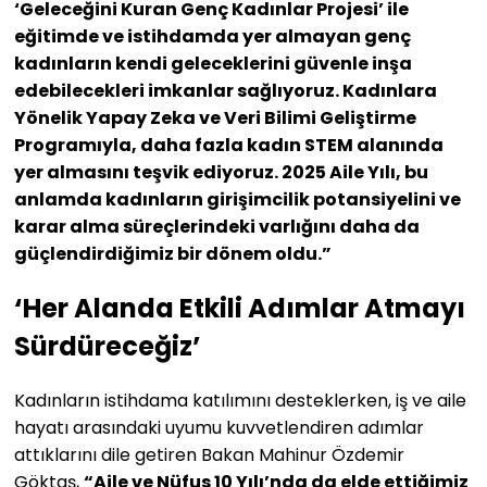
‘Geleceğini Kuran Genç Kadınlar Projesi’ ile
eğitimde ve istihdamda yer almayan genç
kadınların kendi geleceklerini güvenle inşa
edebilecekleri imkanlar sağlıyoruz. Kadınlara
Yönelik Yapay Zeka ve Veri Bilimi Geliştirme
Programıyla, daha fazla kadın STEM alanında
yer almasını teşvik ediyoruz. 2025 Aile Yılı, bu
anlamda kadınların girişimcilik potansiyelini ve
karar alma süreçlerindeki varlığını daha da
güçlendirdiğimiz bir dönem oldu.”
‘Her Alanda Etkili Adımlar Atmayı
Sürdüreceğiz’
Kadınların istihdama katılımını desteklerken, iş ve aile
hayatı arasındaki uyumu kuvvetlendiren adımlar
attıklarını dile getiren Bakan Mahinur Özdemir
Göktaş,
“Aile ve Nüfus 10 Yılı’nda da elde ettiğimiz