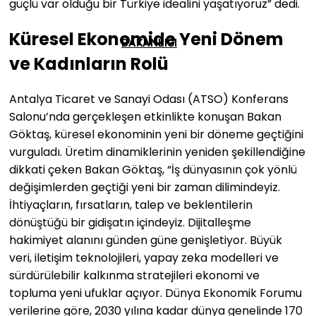
güçlü var olduğu bir Türkiye idealini yaşatıyoruz” dedi.
Küresel Ekonomide Yeni Dönem
BAKANLIĞI
ve Kadınların Rolü
Antalya Ticaret ve Sanayi Odası (ATSO) Konferans
Salonu’nda gerçekleşen etkinlikte konuşan Bakan
Göktaş, küresel ekonominin yeni bir döneme geçtiğini
vurguladı. Üretim dinamiklerinin yeniden şekillendiğine
dikkati çeken Bakan Göktaş, “İş dünyasının çok yönlü
değişimlerden geçtiği yeni bir zaman dilimindeyiz.
İhtiyaçların, fırsatların, talep ve beklentilerin
dönüştüğü bir gidişatın içindeyiz. Dijitalleşme
hakimiyet alanını günden güne genişletiyor. Büyük
veri, iletişim teknolojileri, yapay zeka modelleri ve
sürdürülebilir kalkınma stratejileri ekonomi ve
topluma yeni ufuklar açıyor. Dünya Ekonomik Forumu
verilerine göre, 2030 yılına kadar dünya genelinde 170