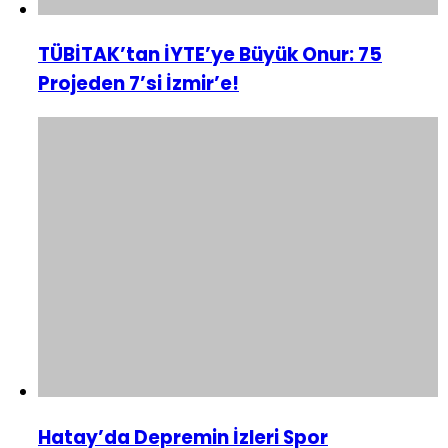
TÜBİTAK’tan İYTE’ye Büyük Onur: 75
Projeden 7’si İzmir’e!
Hatay’da Depremin İzleri Spor