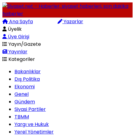
Ana Sayfa
Arama
Yazarlar
Üyelik
Üye Girişi
Yayın/Gazete
Yayınlar
Kategoriler
Bakanlıklar
Dış Politika
Ekonomi
Genel
Gündem
Siyasi Partiler
TBMM
Yargı ve Hukuk
Yerel Yönetimler