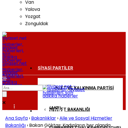
Van
Yalova
Yozgat
Zonguldak
Siyaset.net
–
SIYASI PARTILER
Haberler,
siyaset
haberleri,
son
dakika
haberler
ADALET VE KALKINMA PARTISI
BAKANLIKLAR
(AKP)
ADALET BAKANLIĞI
DIŞ POLITIKA
Ana Sayfa
›
Bakanlıklar
›
Aile ve Sosyal Hizmetler
Bakanlığı
›
Bakan Göktaş: Kadınların her alanda