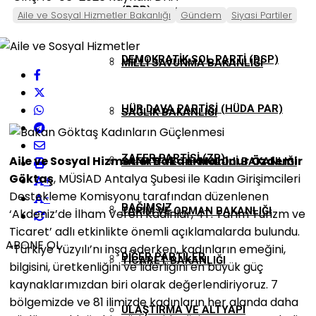
(DBP)
MILLI EĞITIM BAKANLIĞI
Aile ve Sosyal Hizmetler Bakanlığı
Gündem
Siyasi Partiler
DEMOKRATIK SOL PARTI (DSP)
MILLI SAVUNMA BAKANLIĞI
HÜR DAVA PARTISI (HÜDA PAR)
SAĞLIK BAKANLIĞI
ZAFER PARTISI (ZP)
Aile ve Sosyal Hizmetler Bakanı Mahinur Özdemir
SANAYI VE TEKNOLOJI BAKANLIĞI
Göktaş
, MÜSİAD Antalya Şubesi ile Kadın Girişimcileri
+
Destekleme Komisyonu tarafından düzenlenen
-
BAĞIMSIZ
TARIM VE ORMAN BAKANLIĞI
‘Akdeniz’de İlham Veren Kadınlar, 4T: Tarım Turizm ve
Ticaret’ adlı etkinlikte önemli açıklamalarda bulundu.
ABONE OL
“Türkiye Yüzyılı’nı inşa ederken, kadınların emeğini,
DIĞER PARTILER
TICARET BAKANLIĞI
bilgisini, üretkenliğini ve liderliğini en büyük güç
kaynaklarımızdan biri olarak değerlendiriyoruz. 7
bölgemizde ve 81 ilimizde kadınların her alanda daha
ULAŞTIRMA VE ALTYAPI