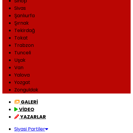
Sinop
Sivas
Şanlıurfa
Şırnak
Tekirdağ
Tokat
Trabzon
Tunceli
Uşak
Van
Yalova
Yozgat
Zonguldak
GALERİ
VİDEO
YAZARLAR
Siyasi Partiler