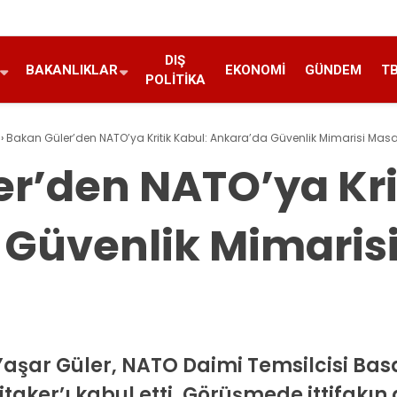
DIŞ
BAKANLIKLAR
EKONOMI
GÜNDEM
T
POLITIKA
›
Bakan Güler’den NATO’ya Kritik Kabul: Ankara’da Güvenlik Mimarisi Masay
r’den NATO’ya Kri
 Güvenlik Mimaris
aşar Güler, NATO Daimi Temsilcisi Bas
aker’ı kabul etti. Görüşmede ittifakın