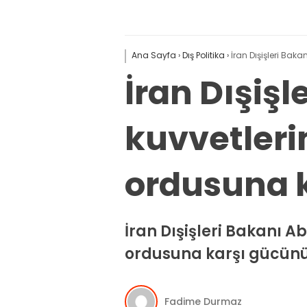
Ana Sayfa
›
Dış Politika
›
İran Dışişleri Bak
İran Dışişl
kuvvetleri
ordusuna k
İran Dışişleri Bakanı A
ordusuna karşı gücünü g
Fadime Durmaz