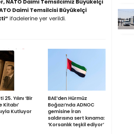
, NATO Daimi Temsilcimiz Büyükelçi
ATO Daimi Temsilcisi Büyükelçi
ti”
ifadelerine yer verildi.
i 25. Yılını ‘Bir
BAE’den Hürmüz
e Kitabı’
Boğazı’nda ADNOC
yla Kutluyor
gemisine İran
saldırısına sert kınama:
‘Korsanlık teşkil ediyor’