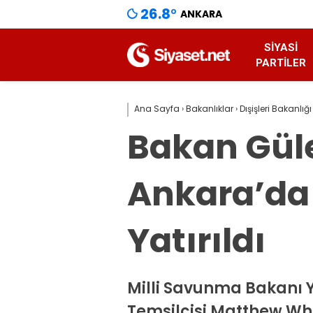
26.8
°
ANKARA
SIYASI
PARTILER
Ana Sayfa
›
Bakanlıklar
›
Dışişleri Bakanlığı
Bakan Güle
Ankara’da
Yatırıldı
Milli Savunma Bakanı Y
Temsilcisi Matthew Whit