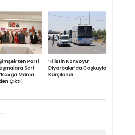
 Şimşek’ten Parti
‘Filistin Konvoyu’
rtışmalara Sert
Diyarbakır’da Coşkuyla
: ‘Kavga Mama
Karşılandı
en Çıktı’