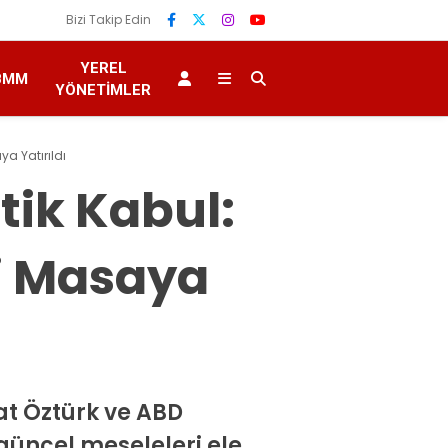
Bizi Takip Edin
YEREL
BMM
YÖNETIMLER
a Yatırıldı
tik Kabul:
i Masaya
at Öztürk ve ABD
 güncel meseleleri ele