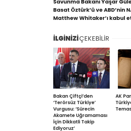
Savunma Bakanı Yaşar Güler
Basat Öztürk’ü ve ABD’nin N
Matthew Whitaker’ı kabul et
İLGİNİZİ
ÇEKEBİLİR
Bakan Çiftçi’den
AK Part
‘Terörsüz Türkiye’
Türkiy
Vurgusu: ‘Sürecin
Teması
Akamete Uğramaması
İçin Dikkatli Takip
Ediyoruz’