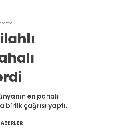
gösterdi
ilahlı
ahalı
rdi
 dünyanın en pahalı
birlik çağrısı yaptı.
HABERLER