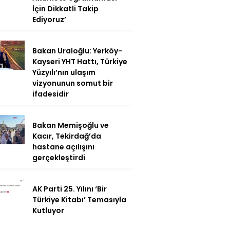
İçin Dikkatli Takip
Ediyoruz’
Bakan Uraloğlu: Yerköy-
Kayseri YHT Hattı, Türkiye
Yüzyılı’nın ulaşım
vizyonunun somut bir
ifadesidir
Bakan Memişoğlu ve
Kacır, Tekirdağ’da
hastane açılışını
gerçekleştirdi
AK Parti 25. Yılını ‘Bir
Türkiye Kitabı’ Temasıyla
Kutluyor