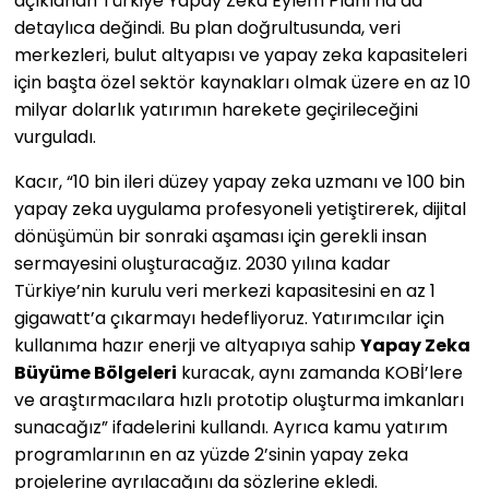
açıklanan Türkiye Yapay Zeka Eylem Planı’na da
detaylıca değindi. Bu plan doğrultusunda, veri
merkezleri, bulut altyapısı ve yapay zeka kapasiteleri
için başta özel sektör kaynakları olmak üzere en az 10
milyar dolarlık yatırımın harekete geçirileceğini
vurguladı.
Kacır, “10 bin ileri düzey yapay zeka uzmanı ve 100 bin
yapay zeka uygulama profesyoneli yetiştirerek, dijital
dönüşümün bir sonraki aşaması için gerekli insan
sermayesini oluşturacağız. 2030 yılına kadar
Türkiye’nin kurulu veri merkezi kapasitesini en az 1
gigawatt’a çıkarmayı hedefliyoruz. Yatırımcılar için
kullanıma hazır enerji ve altyapıya sahip
Yapay Zeka
Büyüme Bölgeleri
kuracak, aynı zamanda KOBİ’lere
ve araştırmacılara hızlı prototip oluşturma imkanları
sunacağız” ifadelerini kullandı. Ayrıca kamu yatırım
programlarının en az yüzde 2’sinin yapay zeka
projelerine ayrılacağını da sözlerine ekledi.