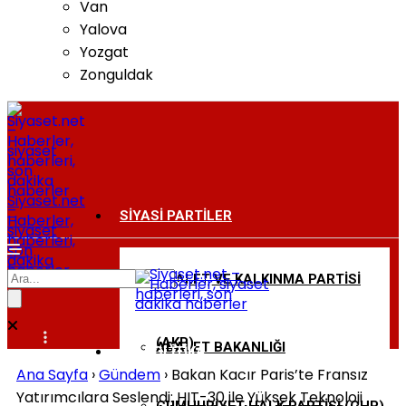
Van
Yalova
Yozgat
Zonguldak
Siyaset.net
–
SIYASI PARTILER
Haberler,
siyaset
haberleri,
son
dakika
haberler
ADALET VE KALKINMA PARTISI
BAKANLIKLAR
(AKP)
ADALET BAKANLIĞI
DIŞ POLITIKA
Ana Sayfa
›
Gündem
›
Bakan Kacır Paris’te Fransız
Yatırımcılara Seslendi: HIT-30 ile Yüksek Teknoloji