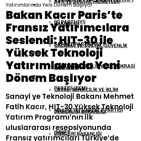
CUMHURIYET HALK PARTISI (CHP)
AILE VE SOSYAL HIZMETLER
Yatırımlarında Yeni Dönem Başlıyor
EKONOMI
Bakan Kacır Paris’te
İYI PARTI (İYİ)
Fransız Yatırımcılara
BAKANLIĞI
GÜNDEM
Seslendi: HIT-30 ile
SAADET PARTISI (SP)
ÇALIŞMA VE SOSYAL GÜVENLIK
Yüksek Teknoloji
TBMM
Yatırımlarında Yeni
HALKLARIN EŞITLIK VE DEMOKRASI
BAKANLIĞI
Dönem Başlıyor
YEREL YÖNETIMLER
PARTISI (DEM)
ÇEVRE, ŞEHIRCILIK VE İKLIM
Sanayi ve Teknoloji Bakanı Mehmet
Fatih Kacır, HIT-30 Yüksek Teknoloji
MILLIYETÇI HAREKET PARTISI
DEĞIŞIKLIĞI BAKANLIĞI
Yatırım Programı’nın ilk
uluslararası resepsiyonunda
(MHP)
DIŞIŞLERI BAKANLIĞI
Fransız yatırımcıları Türkiye’de