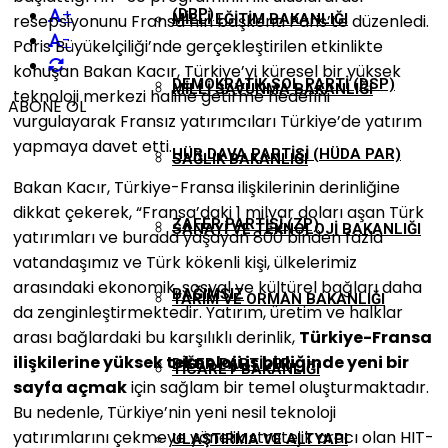
+
(DBP)
resepsiyonunu Fransa’nın başkenti Paris’te düzenledi.
MILLI EĞITIM BAKANLIĞI
-
Paris Büyükelçiliği’nde gerçekleştirilen etkinlikte
konuşan Bakan Kacır, Türkiye’yi küresel bir yüksek
DEMOKRATIK SOL PARTI (DSP)
MILLI SAVUNMA BAKANLIĞI
teknoloji merkezi haline getirme hedefini
ABONE OL
vurgulayarak Fransız yatırımcıları Türkiye’de yatırım
yapmaya davet etti.
HÜR DAVA PARTISI (HÜDA PAR)
SAĞLIK BAKANLIĞI
Bakan Kacır, Türkiye-Fransa ilişkilerinin derinliğine
dikkat çekerek, “Fransa’daki 1 milyar doları aşan Türk
ZAFER PARTISI (ZP)
SANAYI VE TEKNOLOJI BAKANLIĞI
yatırımları ve burada yaşayan 800 binden fazla
vatandaşımız ve Türk kökenli kişi, ülkelerimiz
arasındaki ekonomik, sosyal ve kültürel bağları daha
BAĞIMSIZ
TARIM VE ORMAN BAKANLIĞI
da zenginleştirmektedir. Yatırım, üretim ve halklar
arası bağlardaki bu karşılıklı derinlik,
Türkiye-Fransa
ilişkilerine yüksek teknoloji iş birliğinde yeni bir
DIĞER PARTILER
TICARET BAKANLIĞI
sayfa açmak
için sağlam bir temel oluşturmaktadır.
Bu nedenle, Türkiye’nin yeni nesil teknoloji
yatırımlarını çekmeye yönelik stratejik aracı olan HIT-
ULAŞTIRMA VE ALTYAPI