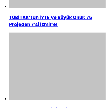
TÜBİTAK’tan İYTE’ye Büyük Onur: 75
Projeden 7’si İzmir’e!