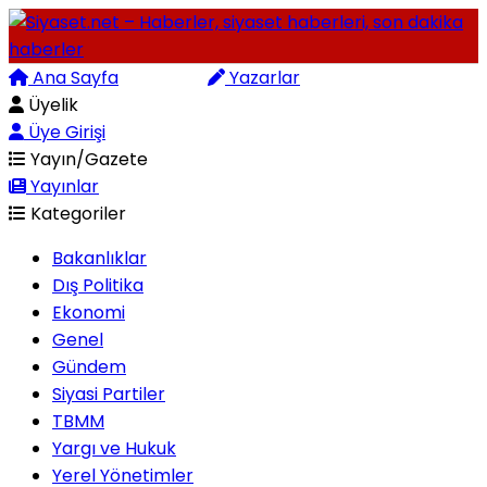
Ana Sayfa
Arama
Yazarlar
Üyelik
Üye Girişi
Yayın/Gazete
Yayınlar
Kategoriler
Bakanlıklar
Dış Politika
Ekonomi
Genel
Gündem
Siyasi Partiler
TBMM
Yargı ve Hukuk
Yerel Yönetimler