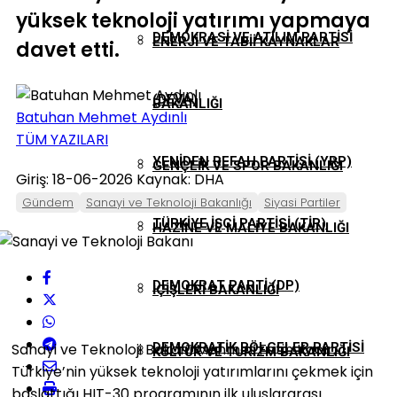
yüksek teknoloji yatırımı yapmaya
DEMOKRASI VE ATILIM PARTISI
ENERJI VE TABII KAYNAKLAR
davet etti.
(DEVA)
BAKANLIĞI
Batuhan Mehmet Aydınlı
TÜM YAZILARI
YENIDEN REFAH PARTISI (YRP)
GENÇLIK VE SPOR BAKANLIĞI
Giriş: 18-06-2026
Kaynak: DHA
Gündem
Sanayi ve Teknoloji Bakanlığı
Siyasi Partiler
TÜRKIYE İŞÇI PARTISI (TİP)
HAZINE VE MALIYE BAKANLIĞI
DEMOKRAT PARTI (DP)
İÇIŞLERI BAKANLIĞI
Sanayi ve Teknoloji Bakanı Mehmet Fatih Kacır,
DEMOKRATIK BÖLGELER PARTISI
KÜLTÜR VE TURIZM BAKANLIĞI
Türkiye’nin yüksek teknoloji yatırımlarını çekmek için
başlattığı HIT-30 programının ilk uluslararası