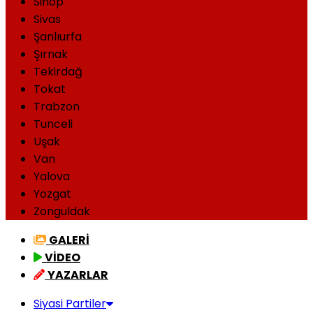
Sinop
Sivas
Şanlıurfa
Şırnak
Tekirdağ
Tokat
Trabzon
Tunceli
Uşak
Van
Yalova
Yozgat
Zonguldak
GALERİ
VİDEO
YAZARLAR
Siyasi Partiler