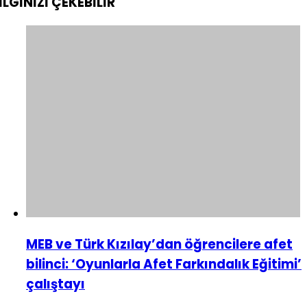
İLGİNİZİ
ÇEKEBİLİR
MEB ve Türk Kızılay’dan öğrencilere afet
bilinci: ‘Oyunlarla Afet Farkındalık Eğitimi’
çalıştayı