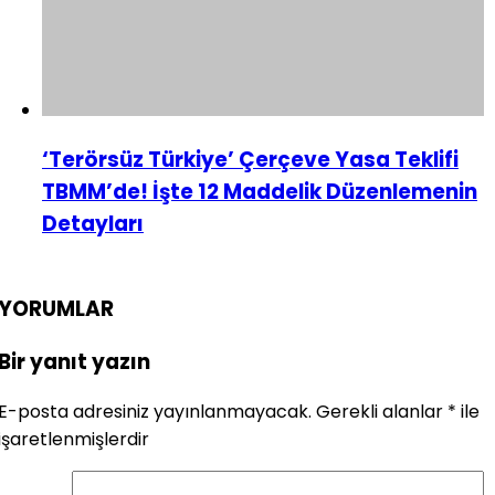
‘Terörsüz Türkiye’ Çerçeve Yasa Teklifi
TBMM’de! İşte 12 Maddelik Düzenlemenin
Detayları
YORUMLAR
Bir yanıt yazın
E-posta adresiniz yayınlanmayacak.
Gerekli alanlar
*
ile
işaretlenmişlerdir