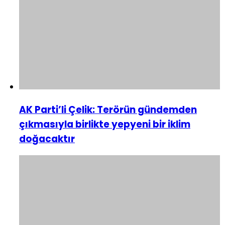
AK Parti’li Çelik: Terörün gündemden
çıkmasıyla birlikte yepyeni bir iklim
doğacaktır