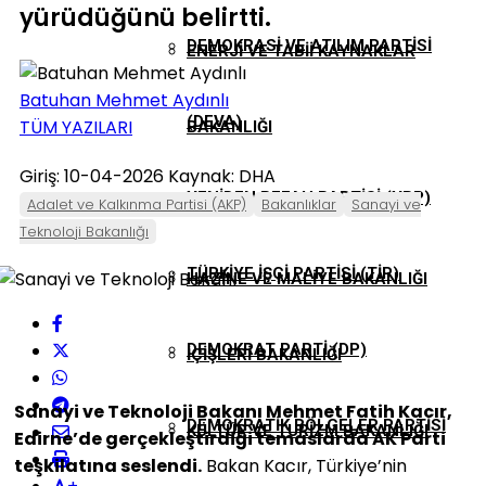
yürüdüğünü belirtti.
DEMOKRASI VE ATILIM PARTISI
ENERJI VE TABII KAYNAKLAR
Batuhan Mehmet Aydınlı
(DEVA)
TÜM YAZILARI
BAKANLIĞI
Giriş: 10-04-2026
Kaynak: DHA
YENIDEN REFAH PARTISI (YRP)
GENÇLIK VE SPOR BAKANLIĞI
Adalet ve Kalkınma Partisi (AKP)
Bakanlıklar
Sanayi ve
Teknoloji Bakanlığı
TÜRKIYE İŞÇI PARTISI (TİP)
HAZINE VE MALIYE BAKANLIĞI
DEMOKRAT PARTI (DP)
İÇIŞLERI BAKANLIĞI
Sanayi ve Teknoloji Bakanı Mehmet Fatih Kacır,
DEMOKRATIK BÖLGELER PARTISI
KÜLTÜR VE TURIZM BAKANLIĞI
Edirne’de gerçekleştirdiği temaslarda AK Parti
teşkilatına seslendi.
Bakan Kacır, Türkiye’nin