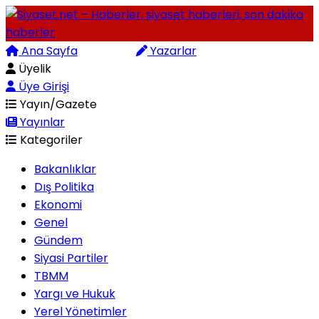
Ana Sayfa
Arama
Yazarlar
Üyelik
Üye Girişi
Yayın/Gazete
Yayınlar
Kategoriler
Bakanlıklar
Dış Politika
Ekonomi
Genel
Gündem
Siyasi Partiler
TBMM
Yargı ve Hukuk
Yerel Yönetimler