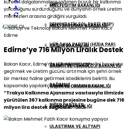
+
küresel dalgalanmalara rağmen büyük bir kalkınma
(DBP)
MILLI EĞITIM BAKANLIĞI
-
yolculuğunu sürdürdüğünü ve dünyanın örnek üretim
merkezleri arasına girdiğini vurguladı.
DEMOKRATIK SOL PARTI (DSP)
ABONE OL
MILLI SAVUNMA BAKANLIĞI
HÜR DAVA PARTISI (HÜDA PAR)
SAĞLIK BAKANLIĞI
Edirne’ye 716 Milyon Liralık Destek
Bakan Kacır, Edirne’nin yüksek potansiyelini harekete
ZAFER PARTISI (ZP)
SANAYI VE TEKNOLOJI BAKANLIĞI
geçirmek ve üretim gücünü artırmak için şehri örnek
bir merkez haline getirmek istediklerini belirtti. Bu
BAĞIMSIZ
kapsamda yapılan çalışmaları anlatan Kacır,
TARIM VE ORMAN BAKANLIĞI
“Trakya Kalkınma Ajansımız vasıtasıyla ilimizde
yürütülen 367 kalkınma projesine bugüne dek 716
DIĞER PARTILER
TICARET BAKANLIĞI
milyon lira destek sağladık.”
dedi.
ULAŞTIRMA VE ALTYAPI