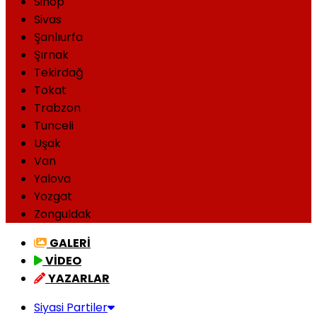
Sinop
Sivas
Şanlıurfa
Şırnak
Tekirdağ
Tokat
Trabzon
Tunceli
Uşak
Van
Yalova
Yozgat
Zonguldak
GALERİ
VİDEO
YAZARLAR
Siyasi Partiler