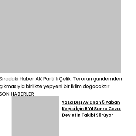
Sıradaki Haber
AK Parti’li Çelik: Terörün gündemden
çıkmasıyla birlikte yepyeni bir iklim doğacaktır
SON HABERLER
Yasa Dışı Avlanan 5 Yaban
Keçisi İçin 6 Yıl Sonra Ceza:
Devletin Takibi Sürüyor