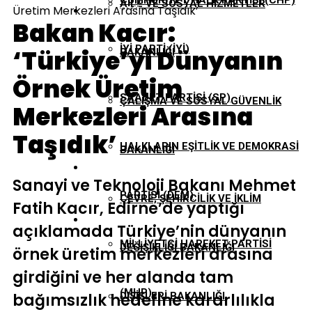
CUMHURIYET HALK PARTISI (CHP)
AILE VE SOSYAL HIZMETLER
Üretim Merkezleri Arasına Taşıdık’
EKONOMI
Bakan Kacır:
İYI PARTI (İYİ)
‘Türkiye’yi Dünyanın
BAKANLIĞI
GÜNDEM
Örnek Üretim
SAADET PARTISI (SP)
ÇALIŞMA VE SOSYAL GÜVENLIK
Merkezleri Arasına
TBMM
Taşıdık’
HALKLARIN EŞITLIK VE DEMOKRASI
BAKANLIĞI
YEREL YÖNETIMLER
Sanayi ve Teknoloji Bakanı Mehmet
PARTISI (DEM)
ÇEVRE, ŞEHIRCILIK VE İKLIM
Fatih Kacır, Edirne’de yaptığı
açıklamada Türkiye’nin dünyanın
MILLIYETÇI HAREKET PARTISI
DEĞIŞIKLIĞI BAKANLIĞI
örnek üretim merkezleri arasına
girdiğini ve her alanda tam
(MHP)
bağımsızlık hedefine kararlılıkla
DIŞIŞLERI BAKANLIĞI