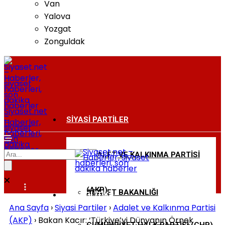
Van
Yalova
Yozgat
Zonguldak
Siyaset.net
–
SIYASI PARTILER
Haberler,
siyaset
haberleri,
son
dakika
haberler
ADALET VE KALKINMA PARTISI
BAKANLIKLAR
(AKP)
ADALET BAKANLIĞI
DIŞ POLITIKA
Ana Sayfa
›
Siyasi Partiler
›
Adalet ve Kalkınma Partisi
(AKP)
›
Bakan Kacır: ‘Türkiye’yi Dünyanın Örnek