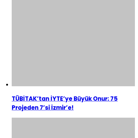
TÜBİTAK’tan İYTE’ye Büyük Onur: 75
Projeden 7’si İzmir’e!