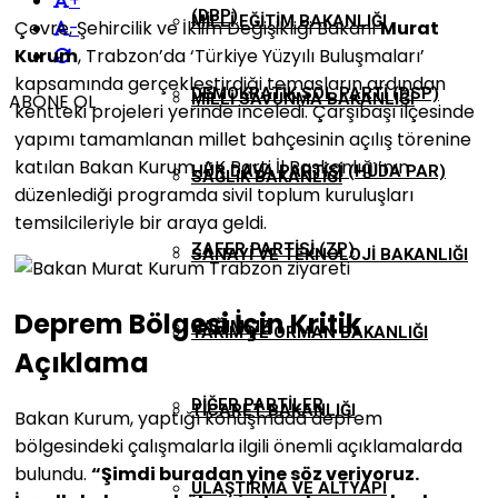
+
(DBP)
MILLI EĞITIM BAKANLIĞI
Çevre, Şehircilik ve İklim Değişikliği Bakanı
Murat
-
Kurum
, Trabzon’da ‘Türkiye Yüzyılı Buluşmaları’
kapsamında gerçekleştirdiği temasların ardından
DEMOKRATIK SOL PARTI (DSP)
ABONE OL
MILLI SAVUNMA BAKANLIĞI
kentteki projeleri yerinde inceledi. Çarşıbaşı ilçesinde
yapımı tamamlanan millet bahçesinin açılış törenine
katılan Bakan Kurum, AK Parti İl Başkanlığı’nın
HÜR DAVA PARTISI (HÜDA PAR)
SAĞLIK BAKANLIĞI
düzenlediği programda sivil toplum kuruluşları
temsilcileriyle bir araya geldi.
ZAFER PARTISI (ZP)
SANAYI VE TEKNOLOJI BAKANLIĞI
Deprem Bölgesi İçin Kritik
BAĞIMSIZ
TARIM VE ORMAN BAKANLIĞI
Açıklama
DIĞER PARTILER
TICARET BAKANLIĞI
Bakan Kurum, yaptığı konuşmada deprem
bölgesindeki çalışmalarla ilgili önemli açıklamalarda
bulundu.
“Şimdi buradan yine söz veriyoruz.
ULAŞTIRMA VE ALTYAPI