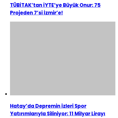
TÜBİTAK’tan İYTE’ye Büyük Onur: 75
Projeden 7’si İzmir’e!
Hatay’da Depremin İzleri Spor
Yatırımlarıyla Siliniyor: 11 Milyar Lirayı