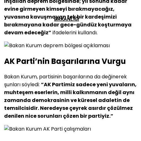
İnşallah deprem bölgesinde; yıl sonuna kadar
evine girmeyen kimseyi bırakmayacağız,
yuvasına kavuşmayan tek bir kardeşimizi
BAKANLIĞI
bırakmayana kadar gece-gündüz koşturmaya
devam edeceğiz”
ifadelerini kullandı.
AK Parti’nin Başarılarına Vurgu
Bakan Kurum, partisinin başarılarına da değinerek
şunları söyledi:
“AK Partimiz sadece yeni yuvaların,
muhteşem eserlerin, milli kalkınmanın değil aynı
zamanda demokrasinin ve küresel adaletin de
temsilcisidir. Neredeyse çeyrek asırdır çözülmez
denilen nice sorunları çözen bir partiyiz.”