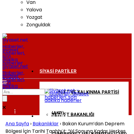
Van
Yalova
Yozgat
Zonguldak
Siyaset.net
–
SIYASI PARTILER
Haberler,
siyaset
haberleri,
son
dakika
haberler
ADALET VE KALKINMA PARTISI
BAKANLIKLAR
(AKP)
ADALET BAKANLIĞI
DIŞ POLITIKA
Ana Sayfa
›
Bakanlıklar
›
Bakan Kurum’dan Deprem
Bölgesi İçin Tarihi Taahhüt: ‘Yıl Sonuna Kadar Herkes