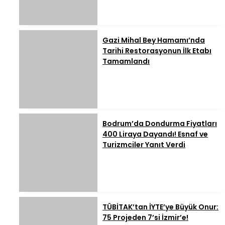
Gazi Mihal Bey Hamamı’nda
Tarihi Restorasyonun İlk Etabı
Tamamlandı
Bodrum’da Dondurma Fiyatları
400 Liraya Dayandı! Esnaf ve
Turizmciler Yanıt Verdi
TÜBİTAK’tan İYTE’ye Büyük Onur:
75 Projeden 7’si İzmir’e!