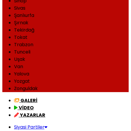
Sinop
Sivas
Şanlıurfa
Şırnak
Tekirdağ
Tokat
Trabzon
Tunceli
Uşak
Van
Yalova
Yozgat
Zonguldak
GALERİ
VİDEO
YAZARLAR
Siyasi Partiler