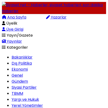
Ana Sayfa
Arama
Yazarlar
Üyelik
Üye Girişi
Yayın/Gazete
Yayınlar
Kategoriler
Bakanlıklar
Dış Politika
Ekonomi
Genel
Gündem
Siyasi Partiler
TBMM
Yargı ve Hukuk
Yerel Yönetimler