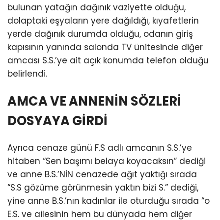
bulunan yatağın dağınık vaziyette olduğu,
dolaptaki eşyaların yere dağıldığı, kıyafetlerin
yerde dağınık durumda olduğu, odanın giriş
kapısının yanında salonda TV ünitesinde diğer
amcası S.S.’ye ait açık konumda telefon olduğu
belirlendi.
AMCA VE ANNENİN SÖZLERİ
DOSYAYA GİRDİ
Ayrıca cenaze günü F.S adlı amcanın S.S.’ye
hitaben “Sen başımı belaya koyacaksın” dediği
ve anne B.S.’NİN cenazede ağıt yaktığı sırada
“S.S gözüme görünmesin yaktın bizi S.” dediği,
yine anne B.S.’nın kadınlar ile oturduğu sırada “o
E.S. ve ailesinin hem bu dünyada hem diğer