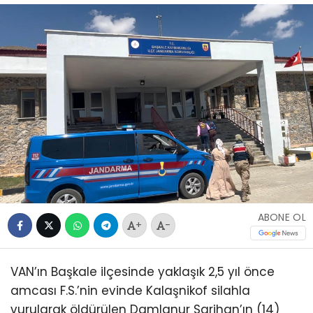
ABONE OL
+
-
VAN’ın Başkale ilçesinde yaklaşık 2,5 yıl önce
amcası F.S.’nin evinde Kalaşnikof silahla
vurularak öldürülen Damlanur Sarihan’ın (14)