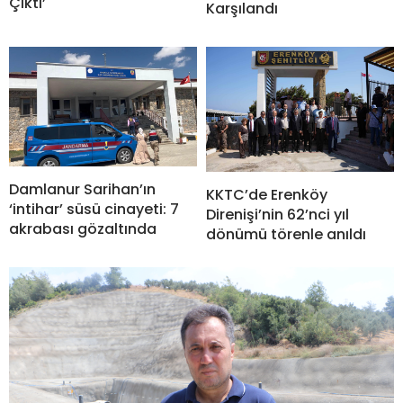
Çıktı’
Karşılandı
Damlanur Sarihan’ın
KKTC’de Erenköy
‘intihar’ süsü cinayeti: 7
Direnişi’nin 62’nci yıl
akrabası gözaltında
dönümü törenle anıldı