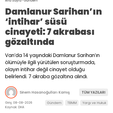
Ana Sayfa
›
Gündem
Damlanur Sarihan’ın
‘intihar’ süsü
cinayeti: 7 akrabası
gözaltında
Van’da 14 yaşındaki Damlanur Sarihan’ın
ölümüyle ilgili yürütülen soruşturmada,
olayın intihar değil cinayet olduğu
belirlendi. 7 akraba gözaltına alındı.
Sinem Hasanoğulları Kamış
TÜM YAZILARI
Giriş: 08-08-2026
Gündem
TBMM
Yargı ve Hukuk
Kaynak: DHA