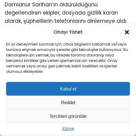
Damlanur Sarihan’ın öldürüldüğünü
değerlendiren ekipler, dosyada gizlilik kararı
alarak, şüphelilerin telefonlarını dinlemeye aldı.
Takip ve dinleme ve yapılan araştırmaların
Onayı Yönet
ardından düzenlenen operasyonla
En iyi deneyimleri sunmak için, cihaz bilgilerini saklamak ve/veya
şüphelilerden S.S. Tekirdağ’ın Çerkezköy
bunlara erişmek amacıyla çerezler gibi teknolojiler kullanıyoruz. Bu
ilçesinde, İ.E. Hakkari’nin Yüksekova ilçesinde,
teknolojilere izin vermek, bu sitedeki tarama davranışı veya
benzersiz kimlikler gibi verileri işlememize izin verecektir. Onay
diğer şüpheliler F.S., N.S., E.S., K.S. ve suça
vermemek veya onayı geri çekmek, belirli özellikleri ve işlevleri
sürüklenen çocuk Z.S. Van’ın Başkale ilçesinde
olumsuz etkileyebilir.
gözaltına alındı.
Kabul et
Reddet
Tercihleri görüntüle
Sıradaki Haber
Künye
KKTC’de Erenköy Direnişi’nin 62’nci yıl dönümü törenle anıldı