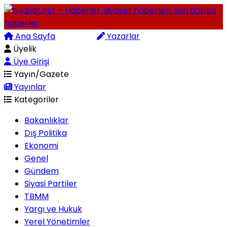
Ana Sayfa
Arama
Yazarlar
Üyelik
Üye Girişi
Yayın/Gazete
Yayınlar
Kategoriler
Bakanlıklar
Dış Politika
Ekonomi
Genel
Gündem
Siyasi Partiler
TBMM
Yargı ve Hukuk
Yerel Yönetimler