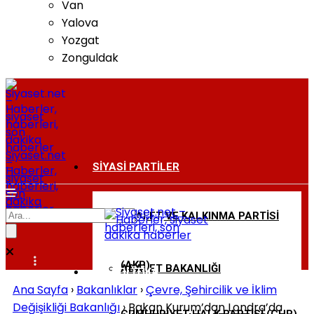
Van
Yalova
Yozgat
Zonguldak
Siyaset.net
–
SIYASI PARTILER
Haberler,
siyaset
haberleri,
son
dakika
haberler
ADALET VE KALKINMA PARTISI
BAKANLIKLAR
(AKP)
ADALET BAKANLIĞI
DIŞ POLITIKA
Ana Sayfa
›
Bakanlıklar
›
Çevre, Şehircilik ve İklim
Değişikliği Bakanlığı
›
Bakan Kurum’dan Londra’da