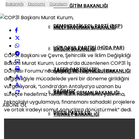
Bakanlığı
Ekonomi
Gündem
(DBP)
MILLI EĞITIM BAKANLIĞI
DEMOKRATIK SOL PARTI (DSP)
MILLI SAVUNMA BAKANLIĞI
HÜR DAVA PARTISI (HÜDA PAR)
SAĞLIK BAKANLIĞI
COP31 Başkanı ve Çevre, Şehircilik ve İklim Değişikliği
Bakanı Murat Kurum, Londra’da düzenlenen COP31 İş
ZAFER PARTISI (ZP)
Dünyası Forumu’nda yaptığı konuşmada, iklim
SANAYI VE TEKNOLOJI BAKANLIĞI
+
değişikliğiyle mücadelede yeni bir döneme girildiğini
-
vurgulayarak, “Londra’dan Antalya’ya uzanan bu
BAĞIMSIZ
TARIM VE ORMAN BAKANLIĞI
süreçte hedefimiz nettir: iklim hedeflerini yatırıma,
teknolojiyi uygulamaya, finansmanı sahadaki projelere
ABONE OL
ve ortak iradeyi somut sonuçlara dönüştürmek” dedi.
DIĞER PARTILER
TICARET BAKANLIĞI
ULAŞTIRMA VE ALTYAPI