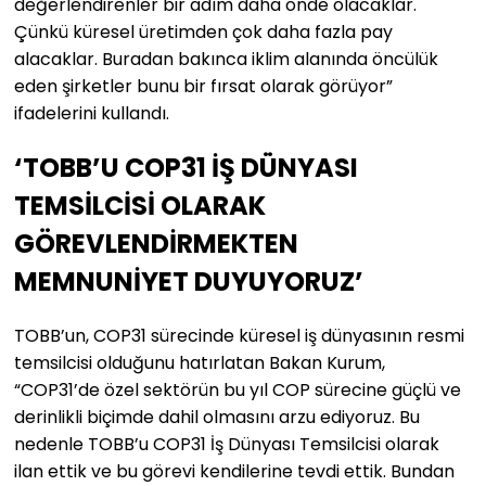
değerlendirenler bir adım daha önde olacaklar.
Çünkü küresel üretimden çok daha fazla pay
alacaklar. Buradan bakınca iklim alanında öncülük
eden şirketler bunu bir fırsat olarak görüyor”
ifadelerini kullandı.
‘TOBB’U COP31 İŞ DÜNYASI
TEMSİLCİSİ OLARAK
GÖREVLENDİRMEKTEN
MEMNUNİYET DUYUYORUZ’
TOBB’un, COP31 sürecinde küresel iş dünyasının resmi
temsilcisi olduğunu hatırlatan Bakan Kurum,
“COP31’de özel sektörün bu yıl COP sürecine güçlü ve
derinlikli biçimde dahil olmasını arzu ediyoruz. Bu
nedenle TOBB’u COP31 İş Dünyası Temsilcisi olarak
ilan ettik ve bu görevi kendilerine tevdi ettik. Bundan