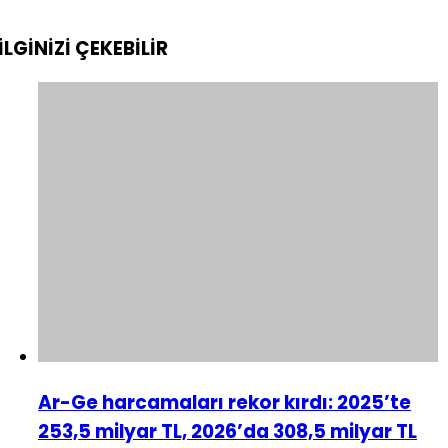
İLGİNİZİ
ÇEKEBİLİR
Ar-Ge harcamaları rekor kırdı: 2025’te
253,5 milyar TL, 2026’da 308,5 milyar TL