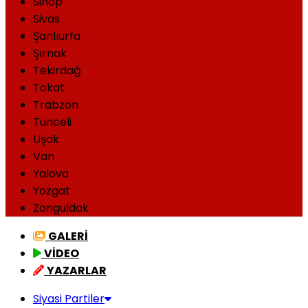
Sinop
Sivas
Şanlıurfa
Şırnak
Tekirdağ
Tokat
Trabzon
Tunceli
Uşak
Van
Yalova
Yozgat
Zonguldak
GALERİ
VİDEO
YAZARLAR
Siyasi Partiler