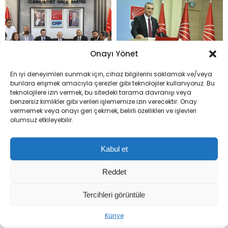
Onayı Yönet
En iyi deneyimleri sunmak için, cihaz bilgilerini saklamak ve/veya
Kılıçdaroğlu, CHP Spor
CHP’de 8 İl Başkanlığına
bunlara erişmek amacıyla çerezler gibi teknolojiler kullanıyoruz. Bu
Kurulu ile Yeni Dönem
Atama Yapıldı: İşte Yeni
teknolojilere izin vermek, bu sitedeki tarama davranışı veya
benzersiz kimlikler gibi verileri işlememize izin verecektir. Onay
Projelerini Değerlendirdi
İsimler
vermemek veya onayı geri çekmek, belirli özellikleri ve işlevleri
olumsuz etkileyebilir.
Kabul et
Reddet
Tercihleri görüntüle
Sıradaki Haber
Künye
‘Terörsüz Türkiye’ Çerçeve Yasa Teklifi TBMM’de! İşte 12 Maddelik Düzenlemenin Detayları