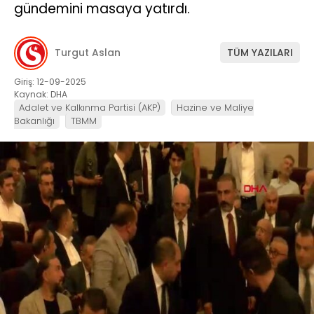
gündemini masaya yatırdı.
Turgut Aslan
TÜM YAZILARI
Giriş: 12-09-2025
Kaynak: DHA
Adalet ve Kalkınma Partisi (AKP)
Hazine ve Maliye
Bakanlığı
TBMM