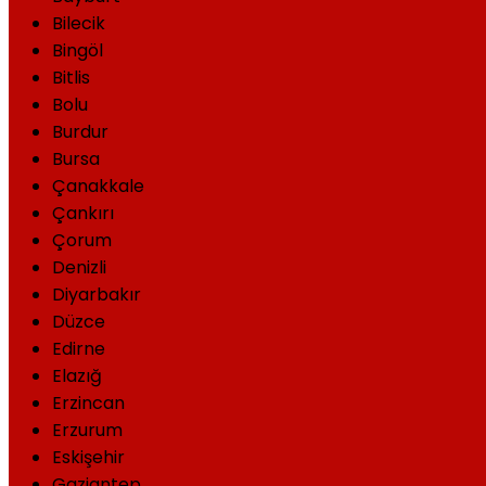
Bilecik
Bingöl
Bitlis
Bolu
Burdur
Bursa
Çanakkale
Çankırı
Çorum
Denizli
Diyarbakır
Düzce
Edirne
Elazığ
Erzincan
Erzurum
Eskişehir
Gaziantep