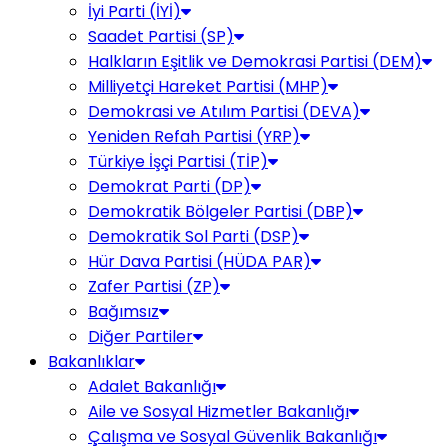
İyi Parti (İYİ)
Saadet Partisi (SP)
Halkların Eşitlik ve Demokrasi Partisi (DEM)
Milliyetçi Hareket Partisi (MHP)
Demokrasi ve Atılım Partisi (DEVA)
Yeniden Refah Partisi (YRP)
Türkiye İşçi Partisi (TİP)
Demokrat Parti (DP)
Demokratik Bölgeler Partisi (DBP)
Demokratik Sol Parti (DSP)
Hür Dava Partisi (HÜDA PAR)
Zafer Partisi (ZP)
Bağımsız
Diğer Partiler
Bakanlıklar
Adalet Bakanlığı
Aile ve Sosyal Hizmetler Bakanlığı
Çalışma ve Sosyal Güvenlik Bakanlığı