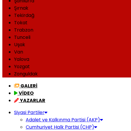
Şanlıurfa
Şırnak
Tekirdağ
Tokat
Trabzon
Tunceli
Uşak
Van
Yalova
Yozgat
Zonguldak
GALERİ
VİDEO
YAZARLAR
Siyasi Partiler
Adalet ve Kalkınma Partisi (AKP)
Cumhuriyet Halk Partisi (CHP)