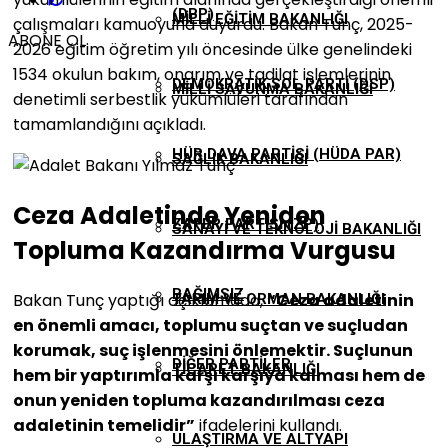
(DBP)
MILLI EĞITIM BAKANLIĞI
çalışmaları kamuoyuna duyurdu. Bakan Tunç, 2025-
ABONE OL
2026 eğitim öğretim yılı öncesinde ülke genelindeki
1534 okulun bakım, onarım ve tadilat işlemlerinin
DEMOKRATIK SOL PARTI (DSP)
MILLI SAVUNMA BAKANLIĞI
denetimli serbestlik yükümlüleri tarafından
tamamlandığını açıkladı.
HÜR DAVA PARTISI (HÜDA PAR)
SAĞLIK BAKANLIĞI
Ceza Adaletinde Yeniden
ZAFER PARTISI (ZP)
SANAYI VE TEKNOLOJI BAKANLIĞI
Topluma Kazandırma Vurgusu
BAĞIMSIZ
Bakan Tunç yaptığı açıklamada,
“Ceza adaletinin
TARIM VE ORMAN BAKANLIĞI
en önemli amacı, toplumu suçtan ve suçludan
korumak, suç işlenmesini önlemektir. Suçlunun
DIĞER PARTILER
TICARET BAKANLIĞI
hem bir yaptırımla karşı karşıya kalması hem de
onun yeniden topluma kazandırılması ceza
adaletinin temelidir”
ifadelerini kullandı.
ULAŞTIRMA VE ALTYAPI