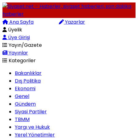
Ana Sayfa
Arama
Yazarlar
Üyelik
Üye Girişi
Yayın/Gazete
Yayınlar
Kategoriler
Bakanlıklar
Dış Politika
Ekonomi
Genel
Gündem
Siyasi Partiler
TBMM
Yargı ve Hukuk
Yerel Yönetimler