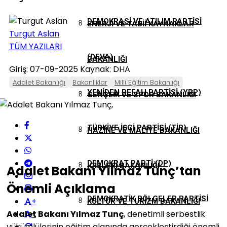
DEMOKRASI VE ATILIM PARTISI
ENERJI VE TABII KAYNAKLAR
Turgut Aslan
TÜM YAZILARI
(DEVA)
BAKANLIĞI
Giriş: 07-09-2025
Kaynak: DHA
Adalet Bakanlığı
Bakanlıklar
Milli Eğitim Bakanlığı
YENIDEN REFAH PARTISI (YRP)
GENÇLIK VE SPOR BAKANLIĞI
TÜRKIYE İŞÇI PARTISI (TİP)
HAZINE VE MALIYE BAKANLIĞI
DEMOKRAT PARTI (DP)
İÇIŞLERI BAKANLIĞI
Adalet Bakanı Yılmaz Tunç’tan
Önemli Açıklama
DEMOKRATIK BÖLGELER PARTISI
+
KÜLTÜR VE TURIZM BAKANLIĞI
Adalet Bakanı Yılmaz Tunç
, denetimli serbestlik
-
yükümlülerinin eğitim alanında gerçekleştirdiği önemli