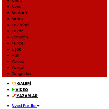
Sinop
Sivas
Şanlıurfa
Şırnak
Tekirdağ
Tokat
Trabzon
Tunceli
Uşak
Van
Yalova
Yozgat
Zonguldak
GALERİ
VİDEO
YAZARLAR
Siyasi Partiler