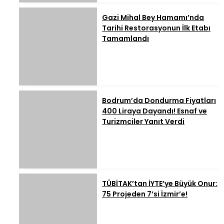
Gazi Mihal Bey Hamamı’nda
Tarihi Restorasyonun İlk Etabı
Tamamlandı
Bodrum’da Dondurma Fiyatları
400 Liraya Dayandı! Esnaf ve
Turizmciler Yanıt Verdi
TÜBİTAK’tan İYTE’ye Büyük Onur:
75 Projeden 7’si İzmir’e!