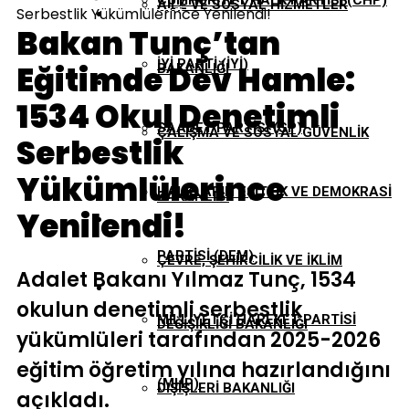
CUMHURIYET HALK PARTISI (CHP)
AILE VE SOSYAL HIZMETLER
Serbestlik Yükümlülerince Yenilendi!
EKONOMI
Bakan Tunç’tan
İYI PARTI (İYİ)
Eğitimde Dev Hamle:
BAKANLIĞI
GÜNDEM
1534 Okul Denetimli
SAADET PARTISI (SP)
ÇALIŞMA VE SOSYAL GÜVENLIK
Serbestlik
TBMM
Yükümlülerince
HALKLARIN EŞITLIK VE DEMOKRASI
BAKANLIĞI
Yenilendi!
YEREL YÖNETIMLER
PARTISI (DEM)
ÇEVRE, ŞEHIRCILIK VE İKLIM
Adalet Bakanı Yılmaz Tunç, 1534
okulun denetimli serbestlik
MILLIYETÇI HAREKET PARTISI
DEĞIŞIKLIĞI BAKANLIĞI
yükümlüleri tarafından 2025-2026
eğitim öğretim yılına hazırlandığını
(MHP)
DIŞIŞLERI BAKANLIĞI
açıkladı.