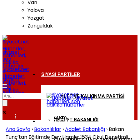
Van
Yalova
Yozgat
Zonguldak
Siyaset.net
–
SIYASI PARTILER
Haberler,
siyaset
haberleri,
son
dakika
haberler
ADALET VE KALKINMA PARTISI
BAKANLIKLAR
(AKP)
ADALET BAKANLIĞI
DIŞ POLITIKA
Ana Sayfa
›
Bakanlıklar
›
Adalet Bakanlığı
›
Bakan
Tunç’tan Eğitimde Dev Hamle: 1534 Okul Denetimli