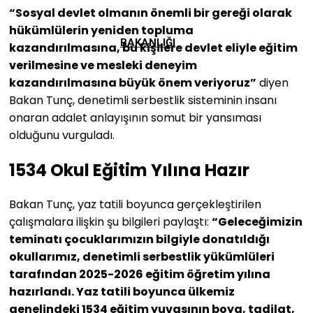
“Sosyal devlet olmanın önemli bir gereği olarak
hükümlülerin yeniden topluma
BAKANLIĞI
kazandırılmasına, bu kişilere devlet eliyle eğitim
verilmesine ve mesleki deneyim
kazandırılmasına büyük önem veriyoruz”
diyen
Bakan Tunç, denetimli serbestlik sisteminin insanı
onaran adalet anlayışının somut bir yansıması
olduğunu vurguladı.
1534 Okul Eğitim Yılına Hazır
Bakan Tunç, yaz tatili boyunca gerçekleştirilen
çalışmalara ilişkin şu bilgileri paylaştı:
“Geleceğimizin
teminatı çocuklarımızın bilgiyle donatıldığı
okullarımız, denetimli serbestlik yükümlüleri
tarafından 2025-2026 eğitim öğretim yılına
hazırlandı. Yaz tatili boyunca ülkemiz
genelindeki 1534 eğitim yuvasının boya, tadilat,