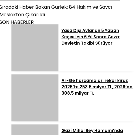
Sıradaki Haber
Bakan Gürlek: 84 Hakim ve Savcı
Meslekten Çıkarıldı
SON HABERLER
Yasa Dışı Avlanan 5 Yaban
Keçisi İçin 6 Yıl Sonra Ceza:
Devletin Takibi Sürüyor
Ar-Ge harcamaları rekor kırdı:
2025’te 253,5 milyar TL, 2026’da
308,5 milyar TL
Gazi Mihal Bey Hamamı’nda