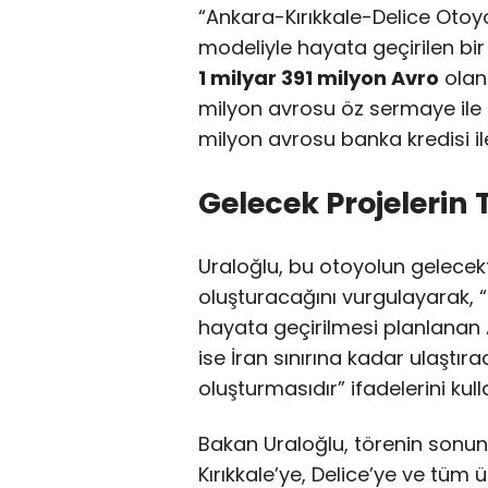
“Ankara-Kırıkkale-Delice Otoyo
modeliyle hayata geçirilen bir
1 milyar 391 milyon Avro
olan
milyon avrosu öz sermaye ile f
milyon avrosu banka kredisi i
Gelecek Projelerin 
Uraloğlu, bu otoyolun gelecek
oluşturacağını vurgulayarak, 
hayata geçirilmesi planlanan
ise İran sınırına kadar ulaştıra
oluşturmasıdır” ifadelerini kull
Bakan Uraloğlu, törenin sonunda
Kırıkkale’ye, Delice’ye ve tüm ü