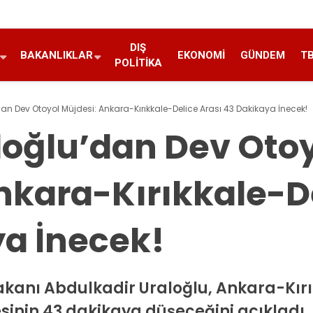
DIŞ
BAKANLIKLAR
EKONOMI
GÜNDEM
T
POLITIKA
an Dev Otoyol Müjdesi: Ankara-Kırıkkale-Delice Arası 43 Dakikaya İnecek!
oğlu’dan Dev Oto
nkara-Kırıkkale-De
a İnecek!
akanı Abdulkadir Uraloğlu, Ankara-Kır
sinin 43 dakikaya düşeceğini açıkladı. 