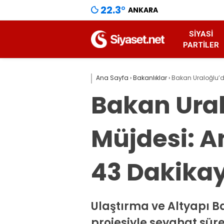
22.3
°
ANKARA
SIYASI
PARTILER
Ana Sayfa
›
Bakanlıklar
›
Bakan Uraloğlu’d
Bakan Ural
Müjdesi: A
43 Dakikay
Ulaştırma ve Altyapı B
projesiyle seyahat süre