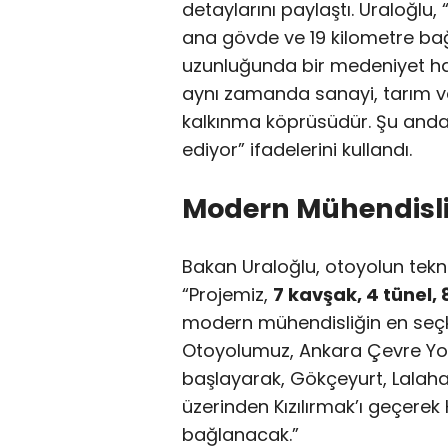
detaylarını paylaştı. Uraloğlu
ana gövde ve 19 kilometre bağ
uzunluğunda bir medeniyet hatt
aynı zamanda sanayi, tarım ve 
kalkınma köprüsüdür. Şu anda
ediyor” ifadelerini kullandı.
Modern Mühendisli
Bakan Uraloğlu, otoyolun teknik 
“Projemiz,
7 kavşak, 4 tünel, 
modern mühendisliğin en seçkin
Otoyolumuz, Ankara Çevre Yol
başlayarak, Gökçeyurt, Lalah
üzerinden Kızılırmak’ı geçerek
bağlanacak.”