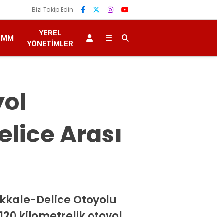
Bizi Takip Edin
YEREL
BMM
YÖNETIMLER
yol
lice Arası
ıkkale-Delice Otoyolu
120 kilometrelik otoyol