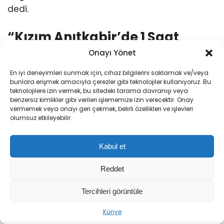
dedi.
“Kızım Anıtkabir’de 1 Saat
Onayı Yönet
Ağladı”
En iyi deneyimleri sunmak için, cihaz bilgilerini saklamak ve/veya
bunlara erişmek amacıyla çerezler gibi teknolojiler kullanıyoruz. Bu
Çocukları için dua isteyen baba Doğan,
“Dünya
teknolojilere izin vermek, bu sitedeki tarama davranışı veya
malı dünyada kalır. Yaşayacağımız belki 5
benzersiz kimlikler gibi verileri işlememize izin verecektir. Onay
vermemek veya onayı geri çekmek, belirli özellikleri ve işlevleri
sene, 10 sene, çocuklarım da çoluk çocuğuna
olumsuz etkileyebilir.
kavuşsun, çocuklarım helal süt emmiş kişilere
denk gelsin yeter. Kimseden bir şey
Kabul et
istemiyorum. Ankara’ya gittim ama hemen
geldim. Çünkü burada kimse ‘Para için gitti’
Reddet
demesin. Kızım Anıtkabir’de 1 saat ağladı.
Kızım orada ‘Baba ben ölürsem beni buraya
Tercihleri görüntüle
Sıradaki Haber
gömün’ dedi. Allah cümlemizden, milletimizden
Künye
‘Terörsüz Türkiye’ Çerçeve Yasa Teklifi TBMM’de! İşte 12 Maddelik Düzenlemenin Detayları
razı olsun. Doktorlardan, tıptan geri kalmayın.