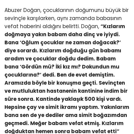
Abuzer Doğan, çocuklarının doğumunu büyük bir
sevinçle karşılarken, aynı zamanda babasının
vefat haberini aldığını belirtti. Doğan,
“Kızlarım
doğmaya yakın babam daha dinç ve iyiydi.
Bana ‘Oğlum çocuklar ne zaman doğacak?’
diye sorardı. Kızlarım doğduğu gün babamı
aradım ve çocuklar doğdu dedim. Babam
bana ‘Gördün mü? İki kız mı? Dokundun mu
çocuklarına?’ dedi. Ben de evet demiştim.
Aramızda böyle bir konuşma geçti. Sevinçten
ve mutluluktan hastanenin kantinine indim bir
süre sonra. Kantinde yaklaşık 500 kişi vardı.
Hepsine çay ve simit ikramı yaptım. Yakınlarım
bana sen de ye dediler ama simit boğazımdan
geçmedi. Meğer babam vefat etmiş. Kızlarım
doğduktan hemen sonra babam vefat etti”