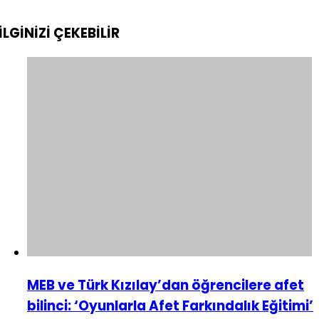
İLGİNİZİ
ÇEKEBİLİR
MEB ve Türk Kızılay’dan öğrencilere afet
bilinci: ‘Oyunlarla Afet Farkındalık Eğitimi’