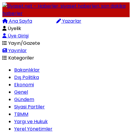
Ana Sayfa
Arama
Yazarlar
Üyelik
Üye Girişi
Yayın/Gazete
Yayınlar
Kategoriler
Bakanlıklar
Dış Politika
Ekonomi
Genel
Gündem
Siyasi Partiler
TBMM
Yargı ve Hukuk
Yerel Yönetimler