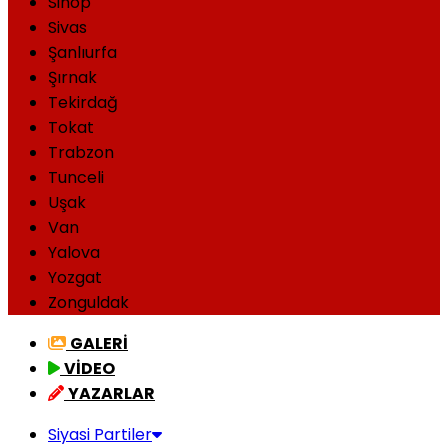
Sinop
Sivas
Şanlıurfa
Şırnak
Tekirdağ
Tokat
Trabzon
Tunceli
Uşak
Van
Yalova
Yozgat
Zonguldak
GALERİ
VİDEO
YAZARLAR
Siyasi Partiler