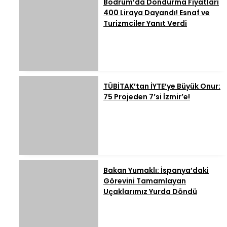
Bodrum’da Dondurma Fiyatları
400 Liraya Dayandı! Esnaf ve
Turizmciler Yanıt Verdi
TÜBİTAK’tan İYTE’ye Büyük Onur:
75 Projeden 7’si İzmir’e!
Bakan Yumaklı: İspanya’daki
Görevini Tamamlayan
Uçaklarımız Yurda Döndü