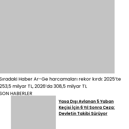
Sıradaki Haber
Ar-Ge harcamaları rekor kırdı: 2025’te
253,5 milyar TL, 2026’da 308,5 milyar TL
SON HABERLER
Yasa Dışı Avlanan 5 Yaban
Keçisi İçin 6 Yıl Sonra Ceza:
Devletin Takibi Sürüyor