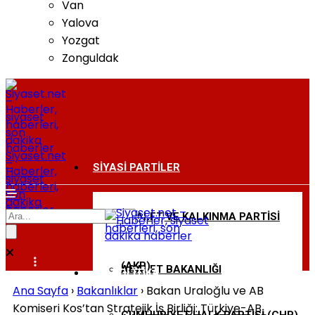
Van
Yalova
Yozgat
Zonguldak
Siyaset.net
–
SIYASI PARTILER
Haberler,
siyaset
haberleri,
son
dakika
haberler
ADALET VE KALKINMA PARTISI
BAKANLIKLAR
(AKP)
ADALET BAKANLIĞI
DIŞ POLITIKA
Ana Sayfa
›
Bakanlıklar
›
Bakan Uraloğlu ve AB
Komiseri Kos’tan Stratejik İş Birliği: Türkiye-AB