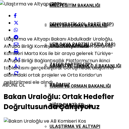
(DBP)
MILLI EĞITIM BAKANLIĞI
DEMOKRATIK SOL PARTI (DSP)
MILLI SAVUNMA BAKANLIĞI
Ulaştırma ve Altyapı Bakanı Abdulkadir Uraloğlu,
HÜR DAVA PARTISI (HÜDA PAR)
Avrupa Birliği Komisyonu Genişlemeden Sorumlu
SAĞLIK BAKANLIĞI
Komiseri Marta Kos ile bir araya gelerek Türkiye-
+
Avrupa Birliği Bağlantısallık Platformu’nun ikinci
ZAFER PARTISI (ZP)
-
SANAYI VE TEKNOLOJI BAKANLIĞI
toplantısını gerçekleştirdi. Görüşmede, ulaştırma
alanındaki ortak projeler ve Orta Koridor’un
geliştirilmesi ele alındı.
ABONE OL
BAĞIMSIZ
TARIM VE ORMAN BAKANLIĞI
Bakan Uraloğlu: Ortak Hedefler
Doğrultusunda Çalışıyoruz
DIĞER PARTILER
TICARET BAKANLIĞI
ULAŞTIRMA VE ALTYAPI