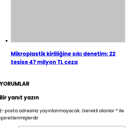
Mikroplastik kirliliğine sıkı denetim: 22
tesise 47 milyon TL ceza
YORUMLAR
Bir yanıt yazın
E-posta adresiniz yayınlanmayacak.
Gerekli alanlar
*
ile
işaretlenmişlerdir