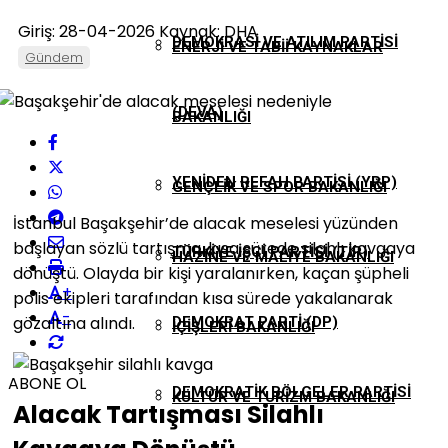
Giriş: 28-04-2026
Kaynak: DHA
DEMOKRASI VE ATILIM PARTISI
ENERJI VE TABII KAYNAKLAR
Gündem
(DEVA)
BAKANLIĞI
YENIDEN REFAH PARTISI (YRP)
GENÇLIK VE SPOR BAKANLIĞI
İstanbul Başakşehir’de alacak meselesi yüzünden
başlayan sözlü tartışma, kısa sürede silahlı kavgaya
TÜRKIYE İŞÇI PARTISI (TİP)
HAZINE VE MALIYE BAKANLIĞI
dönüştü. Olayda bir kişi yaralanırken, kaçan şüpheli
+
polis ekipleri tarafından kısa sürede yakalanarak
-
gözaltına alındı.
DEMOKRAT PARTI (DP)
İÇIŞLERI BAKANLIĞI
ABONE OL
DEMOKRATIK BÖLGELER PARTISI
KÜLTÜR VE TURIZM BAKANLIĞI
Alacak Tartışması Silahlı