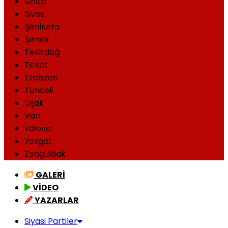
Sinop
Sivas
Şanlıurfa
Şırnak
Tekirdağ
Tokat
Trabzon
Tunceli
Uşak
Van
Yalova
Yozgat
Zonguldak
GALERİ
VİDEO
YAZARLAR
Siyasi Partiler