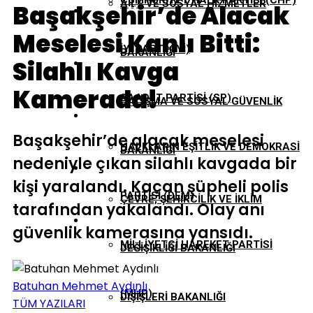
CUMHURIYET HALK PARTISI (CHP)
AILE VE SOSYAL HIZMETLER
Başakşehir’de Alacak
EKONOMI
Meselesi Kanlı Bitti:
İYI PARTI (İYİ)
BAKANLIĞI
Silahlı Kavga
GÜNDEM
Kamerada!
SAADET PARTISI (SP)
ÇALIŞMA VE SOSYAL GÜVENLIK
TBMM
Başakşehir’de alacak meselesi
HALKLARIN EŞITLIK VE DEMOKRASI
BAKANLIĞI
nedeniyle çıkan silahlı kavgada bir
YEREL YÖNETIMLER
kişi yaralandı. Kaçan şüpheli polis
PARTISI (DEM)
ÇEVRE, ŞEHIRCILIK VE İKLIM
tarafından yakalandı. Olay anı
güvenlik kamerasına yansıdı.
MILLIYETÇI HAREKET PARTISI
DEĞIŞIKLIĞI BAKANLIĞI
Batuhan Mehmet Aydınlı
(MHP)
DIŞIŞLERI BAKANLIĞI
TÜM YAZILARI