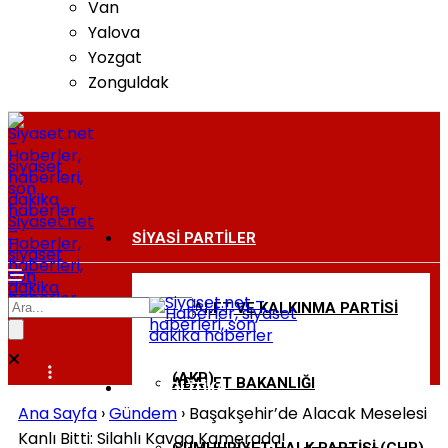
Van
Yalova
Yozgat
Zonguldak
Siyaset.net
–
SIYASI PARTILER
Haberler,
siyaset
haberleri,
son
dakika
haberler
ADALET VE KALKINMA PARTISI
BAKANLIKLAR
(AKP)
ADALET BAKANLIĞI
DIŞ POLITIKA
Ana Sayfa
›
Gündem
›
Başakşehir’de Alacak Meselesi
Kanlı Bitti: Silahlı Kavga Kamerada!