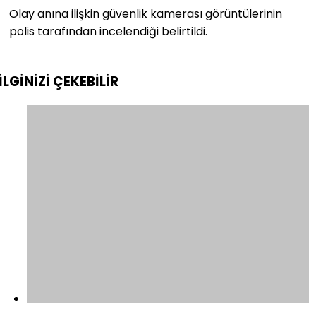
Olay anına ilişkin güvenlik kamerası görüntülerinin
polis tarafından incelendiği belirtildi.
İLGİNİZİ
ÇEKEBİLİR