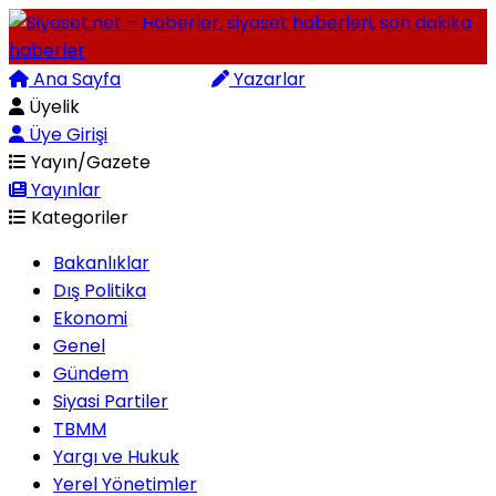
Ana Sayfa
Arama
Yazarlar
Üyelik
Üye Girişi
Yayın/Gazete
Yayınlar
Kategoriler
Bakanlıklar
Dış Politika
Ekonomi
Genel
Gündem
Siyasi Partiler
TBMM
Yargı ve Hukuk
Yerel Yönetimler