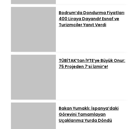
Bodrum’da Dondurma Fiyatları
400 Liraya Dayandı! Esnaf ve
Turizmciler Yanıt Verdi
TÜBİTAK’tan İYTE’ye Büyük Onur:
75 Projeden 7’si İzmir’e!
Bakan Yumaklı: İspanya’daki
Görevini Tamamlayan
Uçaklarımız Yurda Döndü