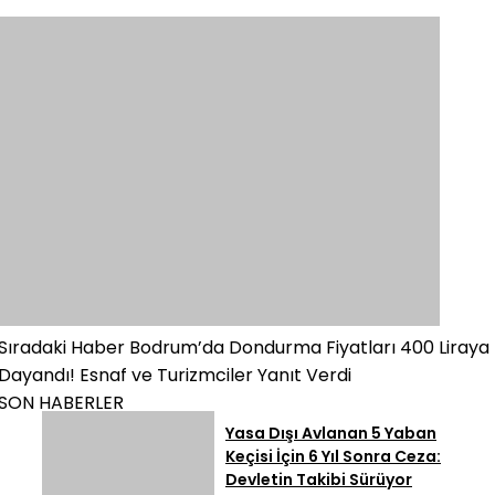
Sıradaki Haber
Bodrum’da Dondurma Fiyatları 400 Liraya
Dayandı! Esnaf ve Turizmciler Yanıt Verdi
SON HABERLER
Yasa Dışı Avlanan 5 Yaban
Keçisi İçin 6 Yıl Sonra Ceza:
Devletin Takibi Sürüyor