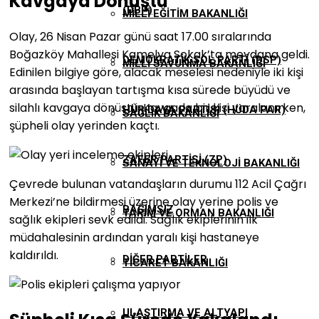
Kavgaya Dönüştü
(DBP)
MILLI EĞITIM BAKANLIĞI
Olay, 26 Nisan Pazar günü saat 17.00 sıralarında
Boğazköy Mahallesi Kamelya Sokak’ta meydana geldi.
DEMOKRATIK SOL PARTI (DSP)
MILLI SAVUNMA BAKANLIĞI
Edinilen bilgiye göre, alacak meselesi nedeniyle iki kişi
arasında başlayan tartışma kısa sürede büyüdü ve
silahlı kavgaya dönüştü. Kavgada bir kişi yaralanırken,
HÜR DAVA PARTISI (HÜDA PAR)
SAĞLIK BAKANLIĞI
şüpheli olay yerinden kaçtı.
ZAFER PARTISI (ZP)
SANAYI VE TEKNOLOJI BAKANLIĞI
Çevrede bulunan vatandaşların durumu 112 Acil Çağrı
Merkezi’ne bildirmesi üzerine olay yerine polis ve
BAĞIMSIZ
TARIM VE ORMAN BAKANLIĞI
sağlık ekipleri sevk edildi. Sağlık ekiplerinin ilk
müdahalesinin ardından yaralı kişi hastaneye
kaldırıldı.
DIĞER PARTILER
TICARET BAKANLIĞI
ULAŞTIRMA VE ALTYAPI