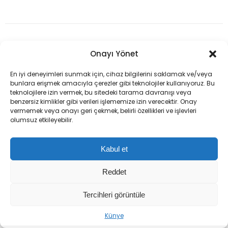
Ana Sayfa
›
Gündem
Onayı Yönet
Damlanur Sarihan’ın
En iyi deneyimleri sunmak için, cihaz bilgilerini saklamak ve/veya
‘intihar’ süsü
bunlara erişmek amacıyla çerezler gibi teknolojiler kullanıyoruz. Bu
teknolojilere izin vermek, bu sitedeki tarama davranışı veya
cinayeti: 7 akrabası
benzersiz kimlikler gibi verileri işlememize izin verecektir. Onay
vermemek veya onayı geri çekmek, belirli özellikleri ve işlevleri
gözaltında
olumsuz etkileyebilir.
Kabul et
Van’da 14 yaşındaki Damlanur Sarihan’ın
ölümüyle ilgili yürütülen soruşturmada,
Reddet
olayın intihar değil cinayet olduğu
Tercihleri görüntüle
belirlendi. 7 akraba gözaltına alındı.
Künye