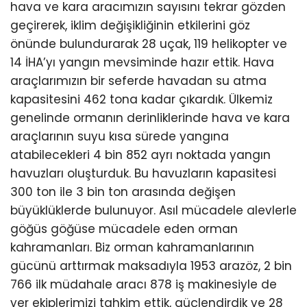
hava ve kara aracımızın sayısını tekrar gözden
geçirerek, iklim değişikliğinin etkilerini göz
önünde bulundurarak 28 uçak, 119 helikopter ve
14 İHA’yı yangın mevsiminde hazır ettik. Hava
araçlarımızın bir seferde havadan su atma
kapasitesini 462 tona kadar çıkardık. Ülkemiz
genelinde ormanın derinliklerinde hava ve kara
araçlarının suyu kısa sürede yangına
atabilecekleri 4 bin 852 ayrı noktada yangın
havuzları oluşturduk. Bu havuzların kapasitesi
300 ton ile 3 bin ton arasında değişen
büyüklüklerde bulunuyor. Asıl mücadele alevlerle
göğüs göğüse mücadele eden orman
kahramanları. Biz orman kahramanlarının
gücünü arttırmak maksadıyla 1953 arazöz, 2 bin
766 ilk müdahale aracı 878 iş makinesiyle de
yer ekiplerimizi tahkim ettik, güçlendirdik ve 28