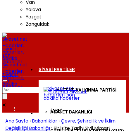
Van
Yalova
Yozgat
Zonguldak
Siyaset.net
–
SIYASI PARTILER
Haberler,
siyaset
haberleri,
son
dakika
haberler
ADALET VE KALKINMA PARTISI
BAKANLIKLAR
(AKP)
ADALET BAKANLIĞI
DIŞ POLITIKA
Ana Sayfa
›
Bakanlıklar
›
Çevre, Şehircilik ve İklim
Değişikliği Bakanlığı
›
Bitlis’te Tarihi Sivil Mimari