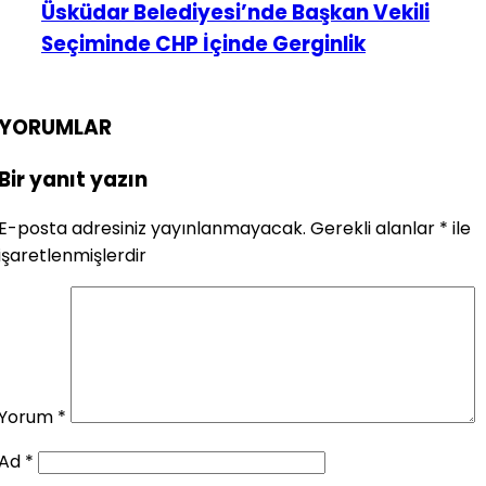
Üsküdar Belediyesi’nde Başkan Vekili
Seçiminde CHP İçinde Gerginlik
YORUMLAR
Bir yanıt yazın
E-posta adresiniz yayınlanmayacak.
Gerekli alanlar
*
ile
işaretlenmişlerdir
Yorum
*
Ad
*