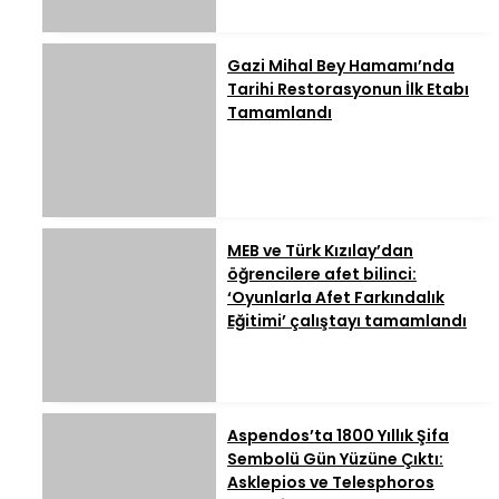
Gazi Mihal Bey Hamamı’nda
Tarihi Restorasyonun İlk Etabı
Tamamlandı
MEB ve Türk Kızılay’dan
öğrencilere afet bilinci:
‘Oyunlarla Afet Farkındalık
Eğitimi’ çalıştayı tamamlandı
Aspendos’ta 1800 Yıllık Şifa
Sembolü Gün Yüzüne Çıktı:
Asklepios ve Telesphoros