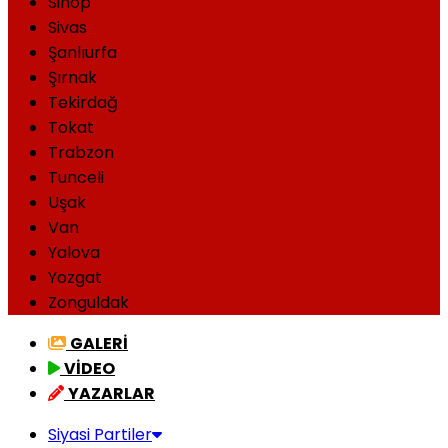
Sinop
Sivas
Şanlıurfa
Şırnak
Tekirdağ
Tokat
Trabzon
Tunceli
Uşak
Van
Yalova
Yozgat
Zonguldak
GALERİ
VİDEO
YAZARLAR
Siyasi Partiler