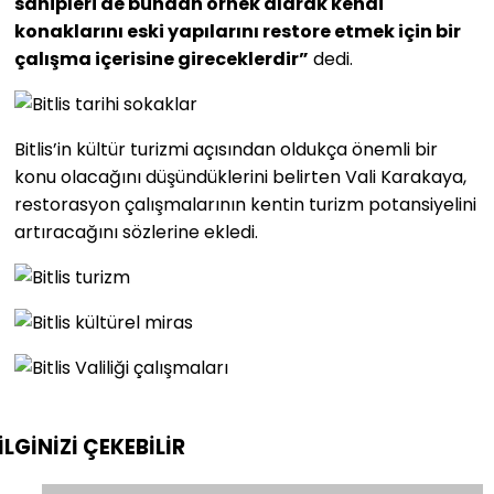
sahipleri de bundan örnek alarak kendi
konaklarını eski yapılarını restore etmek için bir
çalışma içerisine gireceklerdir”
dedi.
Bitlis’in kültür turizmi açısından oldukça önemli bir
konu olacağını düşündüklerini belirten Vali Karakaya,
restorasyon çalışmalarının kentin turizm potansiyelini
artıracağını sözlerine ekledi.
İLGİNİZİ
ÇEKEBİLİR