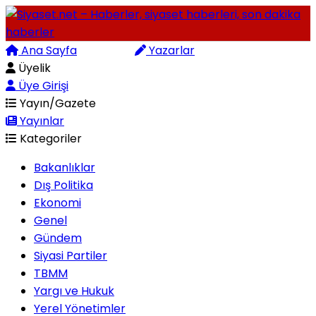
Ana Sayfa
Arama
Yazarlar
Üyelik
Üye Girişi
Yayın/Gazete
Yayınlar
Kategoriler
Bakanlıklar
Dış Politika
Ekonomi
Genel
Gündem
Siyasi Partiler
TBMM
Yargı ve Hukuk
Yerel Yönetimler