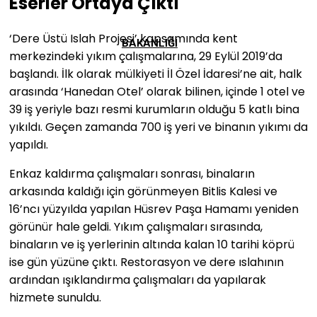
Eserler Ortaya Çıktı
‘Dere Üstü Islah Projesi’ kapsamında kent
BAKANLIĞI
merkezindeki yıkım çalışmalarına, 29 Eylül 2019’da
başlandı. İlk olarak mülkiyeti İl Özel İdaresi’ne ait, halk
arasında ‘Hanedan Otel’ olarak bilinen, içinde 1 otel ve
39 iş yeriyle bazı resmi kurumların olduğu 5 katlı bina
yıkıldı. Geçen zamanda 700 iş yeri ve binanın yıkımı da
yapıldı.
Enkaz kaldırma çalışmaları sonrası, binaların
arkasında kaldığı için görünmeyen Bitlis Kalesi ve
16’ncı yüzyılda yapılan Hüsrev Paşa Hamamı yeniden
görünür hale geldi. Yıkım çalışmaları sırasında,
binaların ve iş yerlerinin altında kalan 10 tarihi köprü
ise gün yüzüne çıktı. Restorasyon ve dere ıslahının
ardından ışıklandırma çalışmaları da yapılarak
hizmete sunuldu.