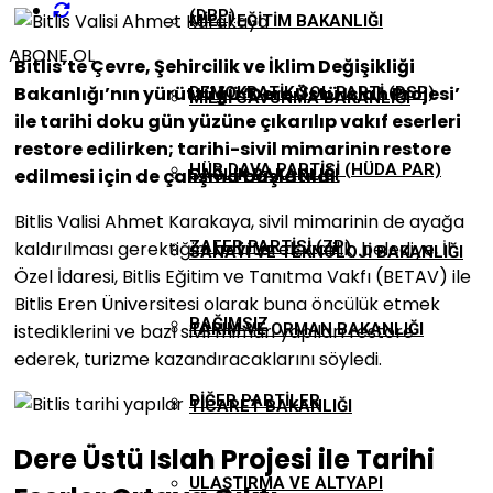
(DBP)
MILLI EĞITIM BAKANLIĞI
ABONE OL
Bitlis’te Çevre, Şehircilik ve İklim Değişikliği
Bakanlığı’nın yürüttüğü ‘Dere Üstü Islah Projesi’
DEMOKRATIK SOL PARTI (DSP)
MILLI SAVUNMA BAKANLIĞI
ile tarihi doku gün yüzüne çıkarılıp vakıf eserleri
restore edilirken; tarihi-sivil mimarinin restore
HÜR DAVA PARTISI (HÜDA PAR)
edilmesi için de çalışma başlatıldı.
SAĞLIK BAKANLIĞI
Bitlis Valisi Ahmet Karakaya, sivil mimarinin de ayağa
kaldırılması gerektiğini belirterek, valilik, belediye, İl
ZAFER PARTISI (ZP)
SANAYI VE TEKNOLOJI BAKANLIĞI
Özel İdaresi, Bitlis Eğitim ve Tanıtma Vakfı (BETAV) ile
Bitlis Eren Üniversitesi olarak buna öncülük etmek
BAĞIMSIZ
istediklerini ve bazı sivil mimari yapıları restore
TARIM VE ORMAN BAKANLIĞI
ederek, turizme kazandıracaklarını söyledi.
DIĞER PARTILER
TICARET BAKANLIĞI
Dere Üstü Islah Projesi ile Tarihi
ULAŞTIRMA VE ALTYAPI