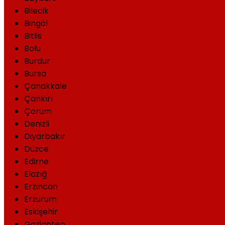
Bilecik
Bingöl
Bitlis
Bolu
Burdur
Bursa
Çanakkale
Çankırı
Çorum
Denizli
Diyarbakır
Düzce
Edirne
Elazığ
Erzincan
Erzurum
Eskişehir
Gaziantep