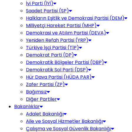
İyi Parti (İYİ)
Saadet Partisi (SP)
Halkların Eşitlik ve Demokrasi Partisi (DEM)
Milliyetçi Hareket Partisi (MHP)
Demokrasi ve Atılım Partisi (DEVA)
Yeniden Refah Partisi (YRP)
Türkiye İşçi Partisi (TİP)
Demokrat Parti (DP)
Demokratik Bölgeler Partisi (DBP)
Demokratik Sol Parti (DSP)
Hür Dava Partisi (HÜDA PAR)
Zafer Partisi (ZP)
Bağımsız
Diğer Partiler
Bakanlıklar
Adalet Bakanlığı
Aile ve Sosyal Hizmetler Bakanlığı
Çalışma ve Sosyal Güvenlik Bakanlığı