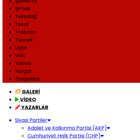
Şanlıurfa
Şırnak
Tekirdağ
Tokat
Trabzon
Tunceli
Uşak
Van
Yalova
Yozgat
Zonguldak
GALERİ
VİDEO
YAZARLAR
Siyasi Partiler
Adalet ve Kalkınma Partisi (AKP)
Cumhuriyet Halk Partisi (CHP)