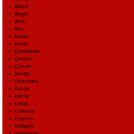
Bilecik
Bingöl
Bitlis
Bolu
Burdur
Bursa
Çanakkale
Çankırı
Çorum
Denizli
Diyarbakır
Düzce
Edirne
Elazığ
Erzincan
Erzurum
Eskişehir
Gaziantep