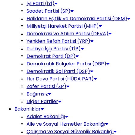
İyi Parti (İYİ)
Saadet Partisi (SP)
Halkların Eşitlik ve Demokrasi Partisi (DEM)
Milliyetçi Hareket Partisi (MHP)
Demokrasi ve Atılım Partisi (DEVA)
Yeniden Refah Partisi (YRP)
Türkiye İşçi Partisi (TİP)
Demokrat Parti (DP)
Demokratik Bölgeler Partisi (DBP)
Demokratik Sol Parti (DSP)
Hür Dava Partisi (HÜDA PAR)
Zafer Partisi (ZP)
Bağımsız
Diğer Partiler
Bakanlıklar
Adalet Bakanlığı
Aile ve Sosyal Hizmetler Bakanlığı
Çalışma ve Sosyal Güvenlik Bakanlığı