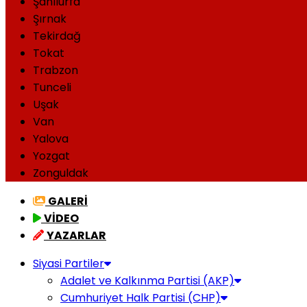
Şanlıurfa
Şırnak
Tekirdağ
Tokat
Trabzon
Tunceli
Uşak
Van
Yalova
Yozgat
Zonguldak
GALERİ
VİDEO
YAZARLAR
Siyasi Partiler
Adalet ve Kalkınma Partisi (AKP)
Cumhuriyet Halk Partisi (CHP)