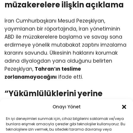
müzakerelere ilişkin açıklama
İran Cumhurbaşkanı Mesud Pezeşkiyan,
yayımlanan bir röportajında, İran yönetiminin
ABD ile müzakerelere başlama ve savaşı sona
erdirmeye yönelik mutabakat zaptını imzalama
kararını savundu. Ülkesinin haklarını korumak
adına diyalogdan yana olduğunu belirten
Pezeşkiyan,
Tahran’ın teslime
zorlanamayacağını
ifade etti.
“Yükümlülüklerini yerine
getirmedikleri noktada devam
Onayı Yönet
etme zorunluluğumuz yoktur”
En iyi deneyimleri sunmak için, cihaz bilgilerini saklamak ve/veya
bunlara erişmek amacıyla çerezler gibi teknolojiler kullanıyoruz. Bu
teknolojilere izin vermek, bu sitedeki tarama davranışı veya