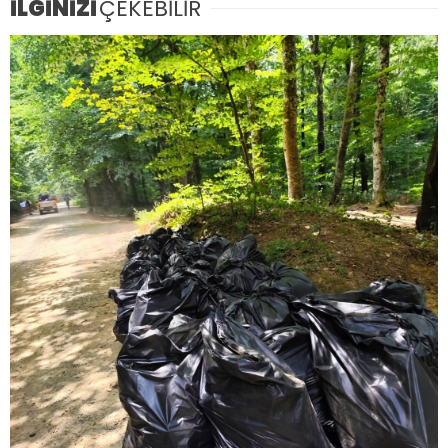
İLGİNİZİ
ÇEKEBİLİR