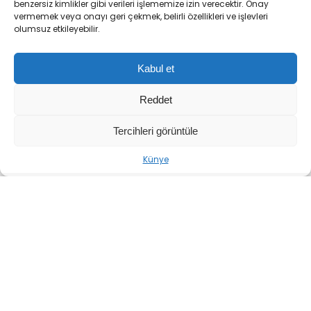
ABD’nin mutabakat zaptı kapsamındaki
benzersiz kimlikler gibi verileri işlememize izin verecektir. Onay
vermemek veya onayı geri çekmek, belirli özellikleri ve işlevleri
taahhütlerine uyduğu sürece İran’ın da kendi
olumsuz etkileyebilir.
yükümlülüklerine bağlı kalacağını belirten
Pezeşkiyan,
“Yükümlülüklerini yerine
Kabul et
getirmedikleri noktada, bizim de devam etme
zorunluluğumuz yoktur”
değerlendirmesinde
Reddet
bulundu.
Tercihleri görüntüle
İLGİNİZİ
ÇEKEBİLİR
Künye