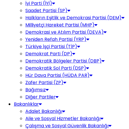
İyi Parti (İYİ)
Saadet Partisi (SP)
Halkların Eşitlik ve Demokrasi Partisi (DEM)
Milliyetçi Hareket Partisi (MHP)
Demokrasi ve Atılım Partisi (DEVA)
Yeniden Refah Partisi (YRP)
Türkiye İşçi Partisi (TİP)
Demokrat Parti (DP)
Demokratik Bölgeler Partisi (DBP)
Demokratik Sol Parti (DSP)
Hür Dava Partisi (HÜDA PAR)
Zafer Partisi (ZP)
Bağımsız
Diğer Partiler
Bakanlıklar
Adalet Bakanlığı
Aile ve Sosyal Hizmetler Bakanlığı
Çalışma ve Sosyal Güvenlik Bakanlığı