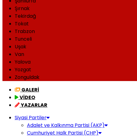
Şanlıurfa
Şırnak
Tekirdağ
Tokat
Trabzon
Tunceli
Uşak
Van
Yalova
Yozgat
Zonguldak
GALERİ
VİDEO
YAZARLAR
Siyasi Partiler
Adalet ve Kalkınma Partisi (AKP)
Cumhuriyet Halk Partisi (CHP)