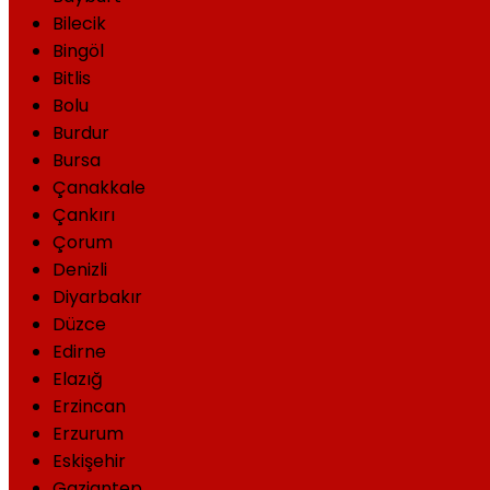
Bilecik
Bingöl
Bitlis
Bolu
Burdur
Bursa
Çanakkale
Çankırı
Çorum
Denizli
Diyarbakır
Düzce
Edirne
Elazığ
Erzincan
Erzurum
Eskişehir
Gaziantep