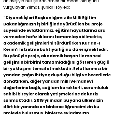
anlayışıyla buluşturan örnek bir model olduğunu
vurgulayan Yılmaz, şunları söyledi:
“Diyanet İşleri Başkanlığımız ile Milli Eğitim
Bakanlığımızın iş birliğinde yürütülen bu proje
sayesinde evlatlarımız, eğitim hayatlarına ara
vermeden hafızlıklarını tamamlayabilmekte;
akademik gelişimlerini sürdürürken Kur’an-ı
Kerim’i hıfzetme bahtiyarlığına da erişmektedir.
Bu yönüyle proje, akademik başarı ile manevi
gelişimin birbirini tamamladığını gösteren güçlü
bir yaklaşımı temsil etmektedir. Evlatlarımızı bir
yandan çağın ihtiyaç duyduğu bilgi ve becerilerle
donatırken, diğer yandan milli ve manevi
değerlerine bağlı, sağlam karakterli, sorumluluk
sahibi bireyler olarak yetişmelerine de katkı
sunmaktadır. 2019 yılından bu yana ülkemizin
dört bir yanında on binlerce öğrencimizin bu
projeyle buluşmuş, binlerce evladımızın