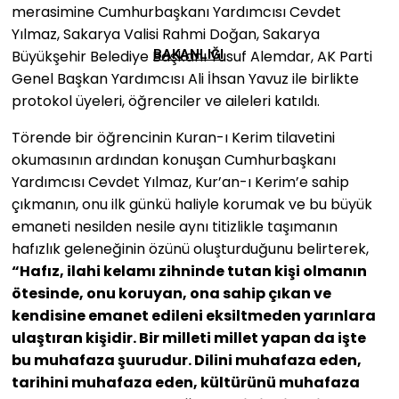
merasimine Cumhurbaşkanı Yardımcısı Cevdet
Yılmaz, Sakarya Valisi Rahmi Doğan, Sakarya
Büyükşehir Belediye Başkanı Yusuf Alemdar, AK Parti
BAKANLIĞI
Genel Başkan Yardımcısı Ali İhsan Yavuz ile birlikte
protokol üyeleri, öğrenciler ve aileleri katıldı.
Törende bir öğrencinin Kuran-ı Kerim tilavetini
okumasının ardından konuşan Cumhurbaşkanı
Yardımcısı Cevdet Yılmaz, Kur’an-ı Kerim’e sahip
çıkmanın, onu ilk günkü haliyle korumak ve bu büyük
emaneti nesilden nesile aynı titizlikle taşımanın
hafızlık geleneğinin özünü oluşturduğunu belirterek,
“Hafız, ilahi kelamı zihninde tutan kişi olmanın
ötesinde, onu koruyan, ona sahip çıkan ve
kendisine emanet edileni eksiltmeden yarınlara
ulaştıran kişidir. Bir milleti millet yapan da işte
bu muhafaza şuurudur. Dilini muhafaza eden,
tarihini muhafaza eden, kültürünü muhafaza