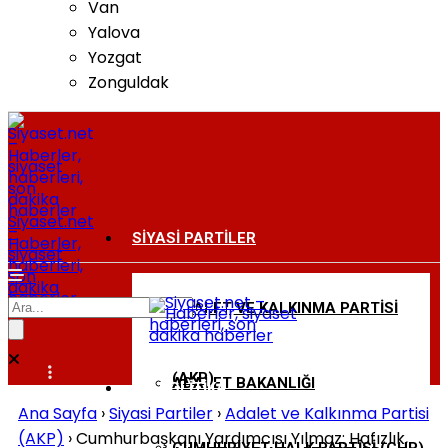
Van
Yalova
Yozgat
Zonguldak
Siyaset.net
–
SIYASI PARTILER
Haberler,
siyaset
haberleri,
son
dakika
haberler
ADALET VE KALKINMA PARTISI
BAKANLIKLAR
(AKP)
ADALET BAKANLIĞI
DIŞ POLITIKA
Ana Sayfa
›
Siyasi Partiler
›
Adalet ve Kalkınma Partisi
(AKP)
›
Cumhurbaşkanı Yardımcısı Yılmaz: Hafızlık,