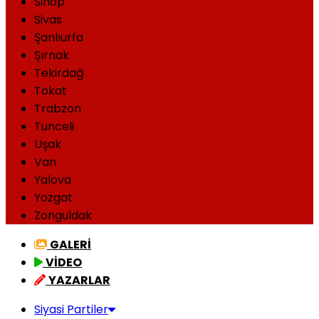
Sinop
Sivas
Şanlıurfa
Şırnak
Tekirdağ
Tokat
Trabzon
Tunceli
Uşak
Van
Yalova
Yozgat
Zonguldak
GALERİ
VİDEO
YAZARLAR
Siyasi Partiler