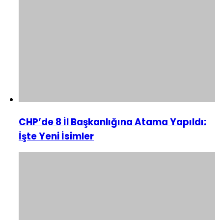
CHP’de 8 İl Başkanlığına Atama Yapıldı:
İşte Yeni İsimler