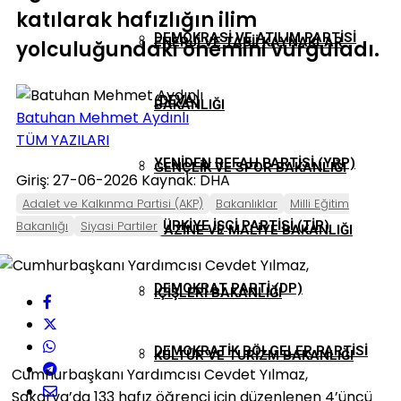
katılarak hafızlığın ilim
DEMOKRASI VE ATILIM PARTISI
ENERJI VE TABII KAYNAKLAR
yolculuğundaki önemini vurguladı.
(DEVA)
BAKANLIĞI
Batuhan Mehmet Aydınlı
TÜM YAZILARI
YENIDEN REFAH PARTISI (YRP)
GENÇLIK VE SPOR BAKANLIĞI
Giriş: 27-06-2026
Kaynak: DHA
Adalet ve Kalkınma Partisi (AKP)
Bakanlıklar
Milli Eğitim
Bakanlığı
Siyasi Partiler
TÜRKIYE İŞÇI PARTISI (TİP)
HAZINE VE MALIYE BAKANLIĞI
DEMOKRAT PARTI (DP)
İÇIŞLERI BAKANLIĞI
DEMOKRATIK BÖLGELER PARTISI
KÜLTÜR VE TURIZM BAKANLIĞI
Cumhurbaşkanı Yardımcısı Cevdet Yılmaz,
Sakarya’da 133 hafız öğrenci için düzenlenen 4’üncü