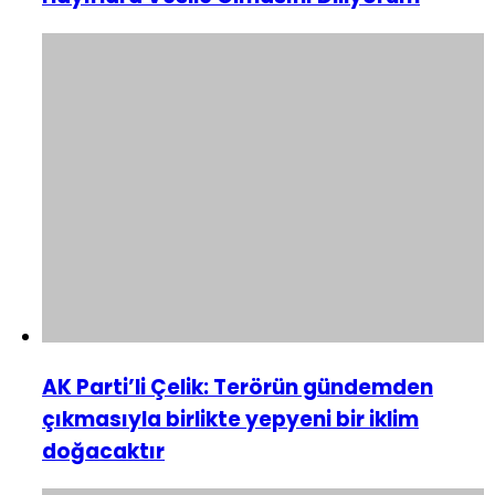
AK Parti’li Çelik: Terörün gündemden
çıkmasıyla birlikte yepyeni bir iklim
doğacaktır