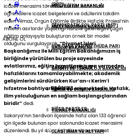
(DBP)
icazet merasimi törenine katıldı. Hafız olan
MILLI EĞITIM BAKANLIĞI
+
öğrencilere icazet belgelerini ve ödüllerini takdim
-
eden Yılmaz, Örgün Eğitimle Birlikte Hafızlık Projesi’nin
DEMOKRATIK SOL PARTI (DSP)
MILLI SAVUNMA BAKANLIĞI
milletin asırlardır yaşattığı hafızlık geleneğini çağın
eğitim anlayışıyla buluşturan örnek bir model
ABONE OL
olduğunu vurgulayarak,
“Diyanet İşleri
HÜR DAVA PARTISI (HÜDA PAR)
SAĞLIK BAKANLIĞI
Başkanlığımız ile Milli Eğitim Bakanlığımızın iş
birliğinde yürütülen bu proje sayesinde
evlatlarımız, eğitim hayatlarına ara vermeden
ZAFER PARTISI (ZP)
SANAYI VE TEKNOLOJI BAKANLIĞI
hafızlıklarını tamamlayabilmekte; akademik
gelişimlerini sürdürürken Kur’an-ı Kerim’i
hıfzetme bahtiyarlığına da erişmektedir. Hafızlık,
BAĞIMSIZ
TARIM VE ORMAN BAKANLIĞI
ilim yolculuğunun en sağlam başlangıçlarından
biridir”
dedi.
DIĞER PARTILER
TICARET BAKANLIĞI
Sakarya’nın Serdivan ilçesinde hafız olan 133 öğrenci
için ilçede bulunan spor salonunda icazet merasimi
düzenlendi. Bu yıl 4’üncüsü düzenlenen icazet
ULAŞTIRMA VE ALTYAPI