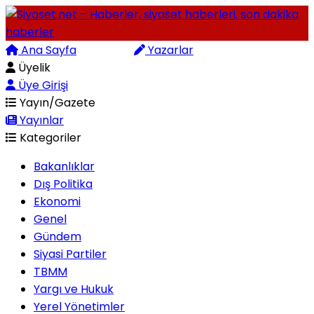
Ana Sayfa
Arama
Yazarlar
Üyelik
Üye Girişi
Yayın/Gazete
Yayınlar
Kategoriler
Bakanlıklar
Dış Politika
Ekonomi
Genel
Gündem
Siyasi Partiler
TBMM
Yargı ve Hukuk
Yerel Yönetimler