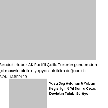
Sıradaki Haber
AK Parti’li Çelik: Terörün gündemden
çıkmasıyla birlikte yepyeni bir iklim doğacaktır
SON HABERLER
Yasa Dışı Avlanan 5 Yaban
Keçisi İçin 6 Yıl Sonra Ceza:
Devletin Takibi Sürüyor