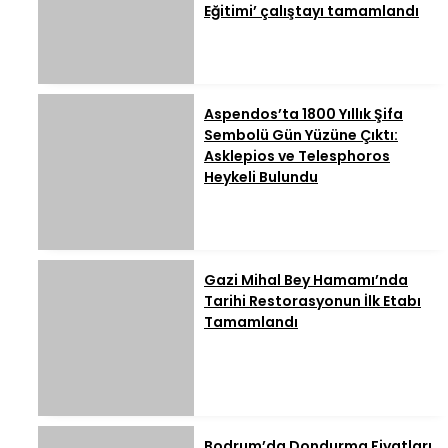
Eğitimi’ çalıştayı tamamlandı
Aspendos’ta 1800 Yıllık Şifa
Sembolü Gün Yüzüne Çıktı:
Asklepios ve Telesphoros
Heykeli Bulundu
Gazi Mihal Bey Hamamı’nda
Tarihi Restorasyonun İlk Etabı
Tamamlandı
Bodrum’da Dondurma Fiyatları