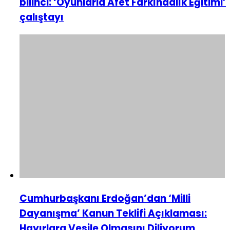
bilinci: ‘Oyunlarla Afet Farkındalık Eğitimi’
çalıştayı
Cumhurbaşkanı Erdoğan’dan ‘Milli
Dayanışma’ Kanun Teklifi Açıklaması:
Hayırlara Vesile Olmasını Diliyorum