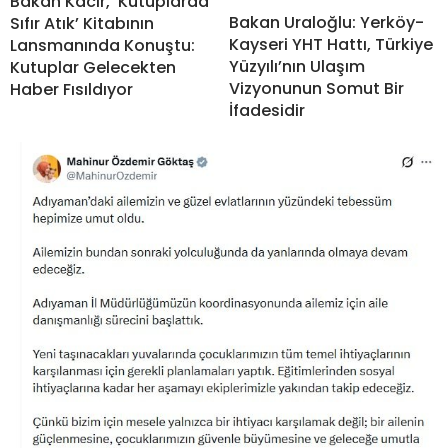
Bakan Kacır, ‘Kutuplarda
Bakan Uraloğlu: Yerköy-
Sıfır Atık’ Kitabının
Kayseri YHT Hattı, Türkiye
Lansmanında Konuştu:
Yüzyılı’nın Ulaşım
Kutuplar Gelecekten
Vizyonunun Somut Bir
Haber Fısıldıyor
İfadesidir