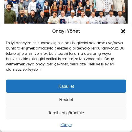
Onayı Yönet
En iyi deneyimleri sunmak için, cihaz bilgilerini saklamak ve/veya
bunlara erişmek amacıyla çerezler gibi teknolojiler kullanıyoruz. Bu
teknolojilere izin vermek, bu sitedeki tarama davranışı veya
Festival 8 Gün Sürecek
benzersiz kimlikler gibi verileri işlememize izin verecektir. Onay
vermemek veya onayı geri çekmek, belirli özellikleri ve işlevleri
olumsuz etkileyebilir.
Malatya’nın tarihi, kültürel ve gastronomik
zenginliklerini tanıtmayı amaçlayan festival, 8
Kabul et
gün boyunca kentin farklı noktalarında
gerçekleştirilecek etkinliklerle devam edecek.
Reddet
Festival kapsamında konserler, sergiler,
Tercihleri görüntüle
söyleşiler, atölye çalışmaları ve lezzet durakları
Sıradaki Haber
Sıradaki Haber
ziyaretçilere unutulmaz anlar yaşatacak.
Künye
Bakan Yardımcısı Alpaslan: Türkiye Kültür Yolu Festivalleri Bir Dünya Markası Haline Geldi
Ar-Ge harcamaları rekor kırdı: 2025’te 253,5 milyar TL, 2026’da 308,5 milyar TL