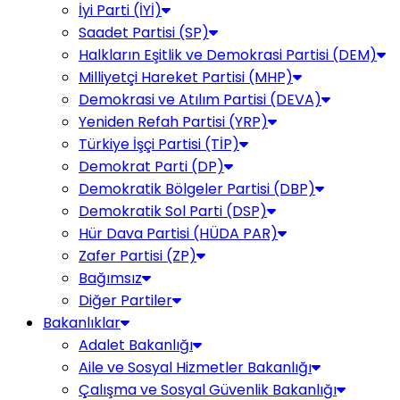
İyi Parti (İYİ)
Saadet Partisi (SP)
Halkların Eşitlik ve Demokrasi Partisi (DEM)
Milliyetçi Hareket Partisi (MHP)
Demokrasi ve Atılım Partisi (DEVA)
Yeniden Refah Partisi (YRP)
Türkiye İşçi Partisi (TİP)
Demokrat Parti (DP)
Demokratik Bölgeler Partisi (DBP)
Demokratik Sol Parti (DSP)
Hür Dava Partisi (HÜDA PAR)
Zafer Partisi (ZP)
Bağımsız
Diğer Partiler
Bakanlıklar
Adalet Bakanlığı
Aile ve Sosyal Hizmetler Bakanlığı
Çalışma ve Sosyal Güvenlik Bakanlığı