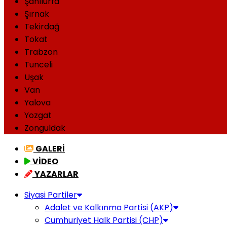
Şanlıurfa
Şırnak
Tekirdağ
Tokat
Trabzon
Tunceli
Uşak
Van
Yalova
Yozgat
Zonguldak
GALERİ
VİDEO
YAZARLAR
Siyasi Partiler
Adalet ve Kalkınma Partisi (AKP)
Cumhuriyet Halk Partisi (CHP)