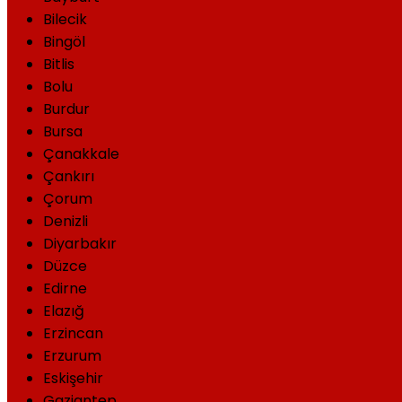
Bilecik
Bingöl
Bitlis
Bolu
Burdur
Bursa
Çanakkale
Çankırı
Çorum
Denizli
Diyarbakır
Düzce
Edirne
Elazığ
Erzincan
Erzurum
Eskişehir
Gaziantep