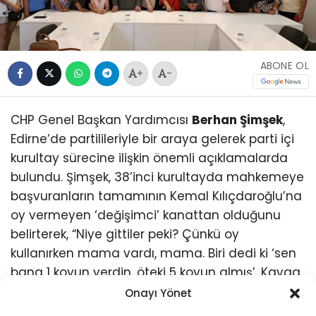
ABONE OL
+
-
CHP Genel Başkan Yardımcısı
Berhan Şimşek
,
Edirne’de partilileriyle bir araya gelerek parti içi
kurultay sürecine ilişkin önemli açıklamalarda
bulundu. Şimşek, 38’inci kurultayda mahkemeye
başvuranların tamamının Kemal Kılıçdaroğlu’na
oy vermeyen ‘değişimci’ kanattan olduğunu
belirterek, “Niye gittiler peki? Çünkü oy
kullanırken mama vardı, mama. Biri dedi ki ‘sen
bana 1 koyun verdin, öteki 5 koyun almış’. Kavga
buradan çıkıyor” dedi.
Onayı Yönet