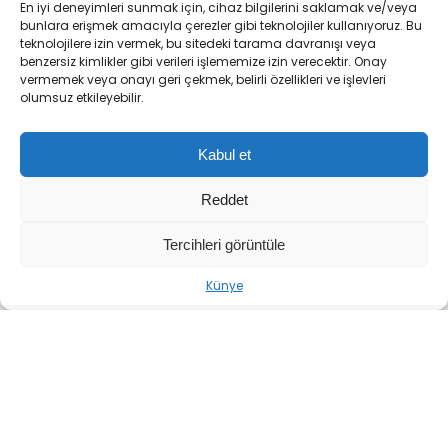
En iyi deneyimleri sunmak için, cihaz bilgilerini saklamak ve/veya
Şimşek’ten Parti İçi Kurultay
bunlara erişmek amacıyla çerezler gibi teknolojiler kullanıyoruz. Bu
teknolojilere izin vermek, bu sitedeki tarama davranışı veya
Değerlendirmesi
benzersiz kimlikler gibi verileri işlememize izin verecektir. Onay
vermemek veya onayı geri çekmek, belirli özellikleri ve işlevleri
olumsuz etkileyebilir.
Edirne’de düzenlenen toplantıda konuşan
Şimşek, devir teslim sürecini hatırlatarak, “Şimdi
Kabul et
bu ‘Yeni Ahbap Partisi’ne’ soruyorum; sizin
vicdanınız olsa bunları düşünürsünüz. Biz
Reddet
yapmadık, mahkemeye gitmedik. 2 gün sonra
Tercihleri görüntüle
da Sayın Özgür Özel geldi, Kemal Bey makamın
anahtarını teslim etti. Şimdi buraya kadar bizim
Künye
günahımız var mı? Hayır. Bir de mağduriyetimiz
var ama yapmamışız. Sonraki süreç ne oldu?
38’inci kurultayda mahkemeye gidenlerin hepsi
değişimciler, yani kendi aralarındakiler, Kemal
Bey’e oy vermemiş olanlar. Niye gittiler peki?
Çünkü oy kullanırken mama vardı, mama. Biri