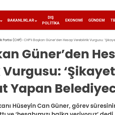
DIŞ
BAKANLIKLAR
EKONOMI
GÜNDEM
T
POLITIKA
 Partisi (CHP)
›
CHP’li Başkan Güner’den Hesap Verebilirlik Vurgusu: ‘Şikayet
şkan Güner’den He
k Vurgusu: ‘Şikaye
at Yapan Belediyeci
nı Hüseyin Can Güner, görev süresinin 
ttı ve ‘hesabımızı halka veriyoruz’ dedi.