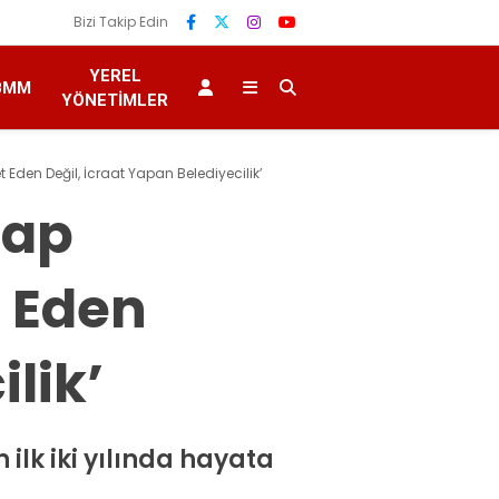
Bizi Takip Edin
YEREL
BMM
YÖNETIMLER
 Eden Değil, İcraat Yapan Belediyecilik’
sap
t Eden
lik’
ilk iki yılında hayata