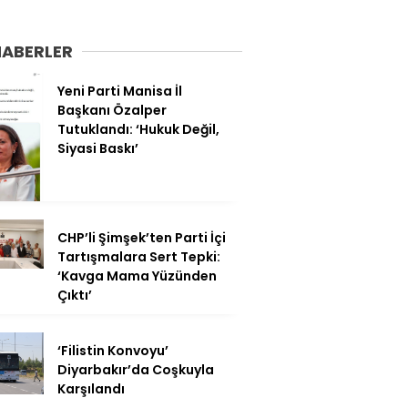
HABERLER
Yeni Parti Manisa İl
Başkanı Özalper
Tutuklandı: ‘Hukuk Değil,
Siyasi Baskı’
CHP’li Şimşek’ten Parti İçi
Tartışmalara Sert Tepki:
‘Kavga Mama Yüzünden
Çıktı’
‘Filistin Konvoyu’
Diyarbakır’da Coşkuyla
Karşılandı