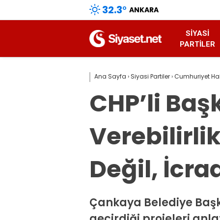
32.3
°
ANKARA
SIYASI
PARTILER
Ana Sayfa
›
Siyasi Partiler
›
Cumhuriyet Halk
CHP’li Ba
Verebilirli
Değil, İcra
Çankaya Belediye Başka
geçirdiği projeleri anla