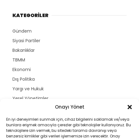
KATEGORİLER
Gündem
Siyasi Partiler
Bakanlıklar
TBMM
Ekonomi
Dış Politika
Yargı ve Hukuk
Yerel Yönetimler
Onayı Yönet
SERVİSLER
En iyi deneyimleri sunmak için, cihaz bilgilerini saklamak ve/veya
bunlara erişmek amacıyla çerezler gibi teknolojiler kullanıyoruz. Bu
Nöbetçi Eczaneler
teknolojilere izin vermek, bu sitedeki tarama davranışı veya
Hava Durumu
benzersiz kimlikler gibi verileri işlememize izin verecektir. Onay