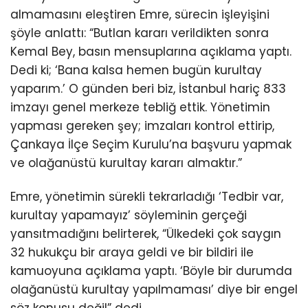
almamasını eleştiren Emre, sürecin işleyişini
şöyle anlattı: “Butlan kararı verildikten sonra
Kemal Bey, basın mensuplarına açıklama yaptı.
Dedi ki; ‘Bana kalsa hemen bugün kurultay
yaparım.’ O günden beri biz, İstanbul hariç 833
imzayı genel merkeze tebliğ ettik. Yönetimin
yapması gereken şey; imzaları kontrol ettirip,
Çankaya İlçe Seçim Kurulu’na başvuru yapmak
ve olağanüstü kurultay kararı almaktır.”
Emre, yönetimin sürekli tekrarladığı ‘Tedbir var,
kurultay yapamayız’ söyleminin gerçeği
yansıtmadığını belirterek, “Ülkedeki çok saygın
32 hukukçu bir araya geldi ve bir bildiri ile
kamuoyuna açıklama yaptı. ‘Böyle bir durumda
olağanüstü kurultay yapılmaması’ diye bir engel
söz konusu değil” dedi.