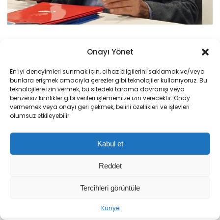
Onayı Yönet
İLGİNİZİ
ÇEKEBİLİR
En iyi deneyimleri sunmak için, cihaz bilgilerini saklamak ve/veya
bunlara erişmek amacıyla çerezler gibi teknolojiler kullanıyoruz. Bu
teknolojilere izin vermek, bu sitedeki tarama davranışı veya
benzersiz kimlikler gibi verileri işlememize izin verecektir. Onay
vermemek veya onayı geri çekmek, belirli özellikleri ve işlevleri
olumsuz etkileyebilir.
Kabul et
Reddet
Tercihleri görüntüle
Selçuk Bayraktar: Teknoloji Rüzgarı Bu
Sıradaki Haber
Künye
Kılıçdaroğlu, CHP Spor Kurulu ile Yeni Dönem Projelerini Değerlendirdi
Bereketli Topraklardan Canlanacak