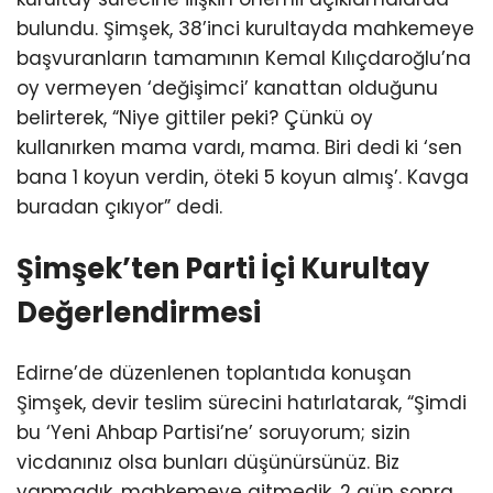
bulundu. Şimşek, 38’inci kurultayda mahkemeye
başvuranların tamamının Kemal Kılıçdaroğlu’na
oy vermeyen ‘değişimci’ kanattan olduğunu
belirterek, “Niye gittiler peki? Çünkü oy
kullanırken mama vardı, mama. Biri dedi ki ‘sen
bana 1 koyun verdin, öteki 5 koyun almış’. Kavga
buradan çıkıyor” dedi.
Şimşek’ten Parti İçi Kurultay
Değerlendirmesi
Edirne’de düzenlenen toplantıda konuşan
Şimşek, devir teslim sürecini hatırlatarak, “Şimdi
bu ‘Yeni Ahbap Partisi’ne’ soruyorum; sizin
vicdanınız olsa bunları düşünürsünüz. Biz
yapmadık, mahkemeye gitmedik. 2 gün sonra