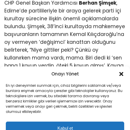
CHP Genel Başkan Yardımcısı
Berhan Şimşek
,
Edirne’de partilileriyle bir araya gelerek parti içi
kurultay sürecine ilişkin önemli açıklamalarda
bulundu. Şimşek, 38’inci kurultayda mahkemeye
başvuranların tamamının Kemal Kılıçdaroğlu’na
oy vermeyen ‘değişimci’ kanattan olduğunu
belirterek, “Niye gittiler peki? Çünkü oy
kullanırken mama vardı, mama. Biri dedi ki ‘sen
bana 1 koyun verdin, öteki 5 koyun almış’. Kavga
buradan çıkıyor” dedi.
Onayı Yönet
En iyi deneyimleri sunmak için, cihaz bilgilerini saklamak ve/veya
Şimşek’ten Parti İçi Kurultay
bunlara erişmek amacıyla çerezler gibi teknolojiler kullanıyoruz. Bu
teknolojilere izin vermek, bu sitedeki tarama davranışı veya
Değerlendirmesi
benzersiz kimlikler gibi verileri işlememize izin verecektir. Onay
vermemek veya onayı geri çekmek, belirli özellikleri ve işlevleri
olumsuz etkileyebilir.
Edirne’de düzenlenen toplantıda konuşan
Şimşek, devir teslim sürecini hatırlatarak, “Şimdi
Kabul et