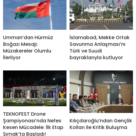
Umman’dan Hürmüz
İslamabad, Mekke Ortak
Boğazı Mesajı:
Savunma Anlaşması’nı
Müzakereler Olumlu
Türk ve Suudi
İlerliyor
bayraklarıyla kutluyor
TEKNOFEST Drone
Şampiyonası’nda Nefes
Kılıçdaroğlu’ndan Gençlik
Kesen Mücadele: İlk Etap
Kolları ile Kritik Buluşma
Şırnak’ta Başladı!