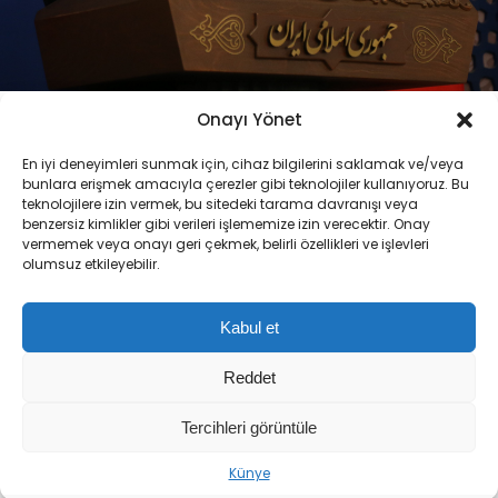
ABONE OL
Onayı Yönet
+
-
En iyi deneyimleri sunmak için, cihaz bilgilerini saklamak ve/veya
bunlara erişmek amacıyla çerezler gibi teknolojiler kullanıyoruz. Bu
İran Dışişleri Bakanı Abbas Arakçi, İran Silahlı
teknolojilere izin vermek, bu sitedeki tarama davranışı veya
benzersiz kimlikler gibi verileri işlememize izin verecektir. Onay
Kuvvetleri’nin ‘dünyanın en pahalı ordusu’ olarak
vermemek veya onayı geri çekmek, belirli özellikleri ve işlevleri
nitelendirdiği ABD ordusuna karşı hazır olduğunu
olumsuz etkileyebilir.
ve gücünü kanıtladığını belirterek, İslam
dünyasına birlik çağrısı yaptı.
Kabul et
İran Dışişleri Bakanı Abbas Arakçi, sanal medya
Reddet
hesabı üzerinden yaptığı paylaşımla ülkesinin
Tercihleri görüntüle
askeri kapasitesine ve bölgesel gelişmelere
ilişkin değerlendirmelerde bulundu. Arakçi,
Künye
açıklamasında ABD ordusuna göndermede