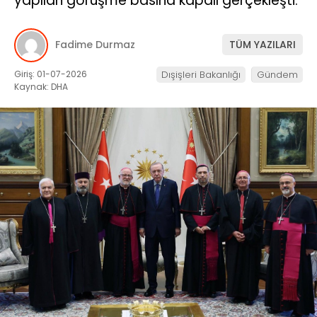
yapılan görüşme basına kapalı gerçekleşti.
Fadime Durmaz
TÜM YAZILARI
Giriş: 01-07-2026
Dışişleri Bakanlığı
Gündem
Kaynak: DHA