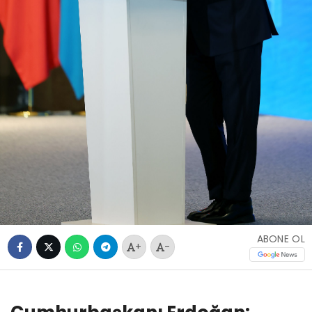
ABONE OL
+
-