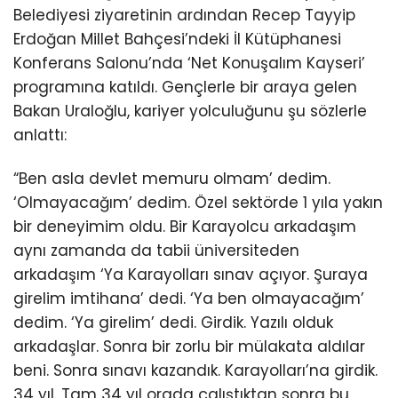
Belediyesi ziyaretinin ardından Recep Tayyip
Erdoğan Millet Bahçesi’ndeki İl Kütüphanesi
Konferans Salonu’nda ‘Net Konuşalım Kayseri’
programına katıldı. Gençlerle bir araya gelen
Bakan Uraloğlu, kariyer yolculuğunu şu sözlerle
anlattı:
“Ben asla devlet memuru olmam’ dedim.
‘Olmayacağım’ dedim. Özel sektörde 1 yıla yakın
bir deneyimim oldu. Bir Karayolcu arkadaşım
aynı zamanda da tabii üniversiteden
arkadaşım ‘Ya Karayolları sınav açıyor. Şuraya
girelim imtihana’ dedi. ‘Ya ben olmayacağım’
dedim. ‘Ya girelim’ dedi. Girdik. Yazılı olduk
arkadaşlar. Sonra bir zorlu bir mülakata aldılar
beni. Sonra sınavı kazandık. Karayolları’na girdik.
34 yıl. Tam 34 yıl orada çalıştıktan sonra bu