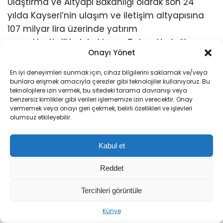
Ulaştırma ve Altyapı Bakanlığı olarak son 24
yılda Kayseri’nin ulaşım ve iletişim altyapısına
107 milyar lira üzerinde yatırım
gerçekleştirdiklerini aktaran Bakan Uraloğlu,
Onayı Yönet
şöyle devam etti:
En iyi deneyimleri sunmak için, cihaz bilgilerini saklamak ve/veya
“Bu yatırımların her birinde, AK Parti
bunlara erişmek amacıyla çerezler gibi teknolojiler kullanıyoruz. Bu
teknolojilere izin vermek, bu sitedeki tarama davranışı veya
belediyelerimizle kurduğumuz güçlü iş birliğinin
benzersiz kimlikler gibi verileri işlememize izin verecektir. Onay
ve ahenkli çalışmanın izlerini görüyoruz. Çünkü
vermemek veya onayı geri çekmek, belirli özellikleri ve işlevleri
olumsuz etkileyebilir.
biliyoruz ki; birlikte yürüdüğümüzde, birlikte
ürettiğimizde, milletimizin hizmetine çok daha
Kabul et
hızlı ve kalıcı eserler kazandırıyoruz. Önümüzdeki
dönemde de Kayseri’nin ulaşım ve altyapısını
Reddet
daha da geliştirmeye devam edeceğiz. Özellikle
gündemimizde olan; Ankara-Niğde Otoyolu’na
Tercihleri görüntüle
Kayseri otoyol bağlantısı, Yeşilhisar-Güzelöz-
Künye
Ürgüp Yolu, Kayseri Kuzey Çevre Yolu üstyapı