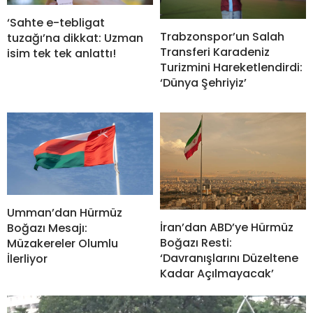
‘Sahte e-tebligat
Trabzonspor’un Salah
tuzağı’na dikkat: Uzman
Transferi Karadeniz
isim tek tek anlattı!
Turizmini Hareketlendirdi:
‘Dünya Şehriyiz’
Umman’dan Hürmüz
İran’dan ABD’ye Hürmüz
Boğazı Mesajı:
Boğazı Resti:
Müzakereler Olumlu
‘Davranışlarını Düzeltene
İlerliyor
Kadar Açılmayacak’