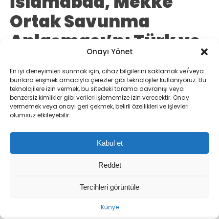
İslamabad, Mekke
Ortak Savunma
Anlaşması’nı Türk ve
Onayı Yönet
Suudi bayraklarıyla
En iyi deneyimleri sunmak için, cihaz bilgilerini saklamak ve/veya
kutluyor
bunlara erişmek amacıyla çerezler gibi teknolojiler kullanıyoruz. Bu
teknolojilere izin vermek, bu sitedeki tarama davranışı veya
benzersiz kimlikler gibi verileri işlememize izin verecektir. Onay
Pakistan’ın başkenti İslamabad, Türkiye ve
vermemek veya onayı geri çekmek, belirli özellikleri ve işlevleri
olumsuz etkileyebilir.
Suudi Arabistan ile imzalanan Mekke Ortak
Savunma Anlaşması’nı kutlamak için
Kabul et
bayraklarla süslendi. Detaylar haberimizde.
Reddet
Ebru Aydınlı
TÜM YAZILARI
Tercihleri görüntüle
Giriş: 08-08-2026
Dış Politika
Gündem
Sıradaki Haber
Kaynak: DHA
Künye
Pakistan’dan Mekke Ortak Savunma Anlaşması’na Büyük Kutlama: Sokaklar Türk ve Suudi Bayraklarıyla Donatıldı