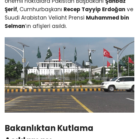
önemli noktalara Pakistan Başbakanı
Şahbaz
Şerif
, Cumhurbaşkanı
Recep Tayyip Erdoğan
ve
Suudi Arabistan Veliaht Prensi
Muhammed bin
Selman
‘ın afişleri asıldı.
Bakanlıktan Kutlama