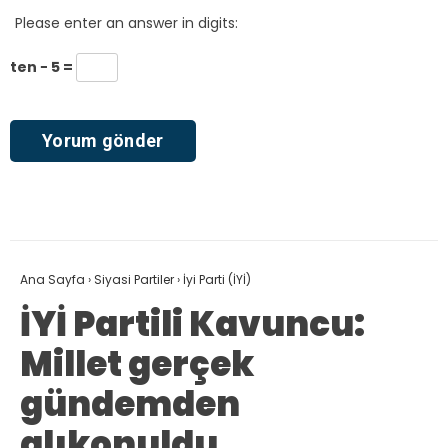
Please enter an answer in digits:
ten − 5 =
Ana Sayfa
›
Siyasi Partiler
›
İyi Parti (İYİ)
İYİ Partili Kavuncu:
Millet gerçek
gündemden
alıkonuldu