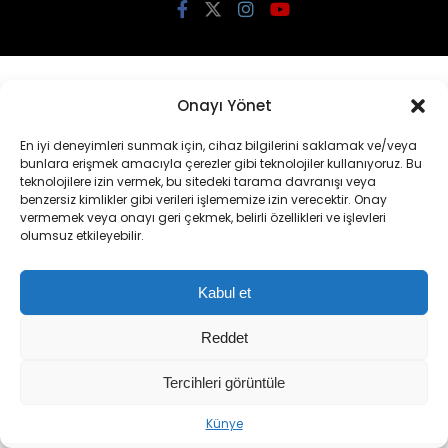
Onayı Yönet
En iyi deneyimleri sunmak için, cihaz bilgilerini saklamak ve/veya
bunlara erişmek amacıyla çerezler gibi teknolojiler kullanıyoruz. Bu
teknolojilere izin vermek, bu sitedeki tarama davranışı veya
benzersiz kimlikler gibi verileri işlememize izin verecektir. Onay
vermemek veya onayı geri çekmek, belirli özellikleri ve işlevleri
olumsuz etkileyebilir.
Kabul et
KATEGORİLER
Reddet
Gündem
Tercihleri görüntüle
Siyasi Partiler
Bakanlıklar
Künye