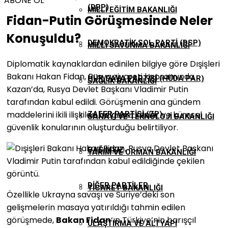
ABONE OL
(DBP)
MILLI EĞITIM BAKANLIĞI
Fidan-Putin Görüşmesinde Neler
Konuşuldu?
DEMOKRATIK SOL PARTI (DSP)
MILLI SAVUNMA BAKANLIĞI
Diplomatik kaynaklardan edinilen bilgiye göre Dışişleri
Bakanı Hakan Fidan, Rusya ziyareti kapsamında
HÜR DAVA PARTISI (HÜDA PAR)
SAĞLIK BAKANLIĞI
Kazan’da, Rusya Devlet Başkanı Vladimir Putin
tarafından kabul edildi. Görüşmenin ana gündem
maddelerini ikili ilişkiler, bölgesel krizler ve küresel
ZAFER PARTISI (ZP)
SANAYI VE TEKNOLOJI BAKANLIĞI
güvenlik konularının oluşturduğu belirtiliyor.
BAĞIMSIZ
TARIM VE ORMAN BAKANLIĞI
DIĞER PARTILER
TICARET BAKANLIĞI
Özellikle Ukrayna savaşı ve Suriye’deki son
gelişmelerin masaya yatırıldığı tahmin edilen
görüşmede,
Bakan Fidan
‘ın Türkiye’nin barışçıl
ULAŞTIRMA VE ALTYAPI