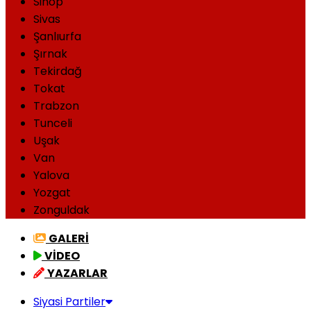
Sinop
Sivas
Şanlıurfa
Şırnak
Tekirdağ
Tokat
Trabzon
Tunceli
Uşak
Van
Yalova
Yozgat
Zonguldak
GALERİ
VİDEO
YAZARLAR
Siyasi Partiler