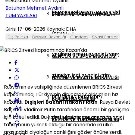
Batuhan Mehmet Aydınlı
DEMOKRASI VE ATILIM PARTISI
ENERJI VE TABII KAYNAKLAR
TÜM YAZILARI
Giriş: 17-06-2026
Kaynak: DHA
(DEVA)
BAKANLIĞI
Dış Politika
Dışişleri Bakanlığı
Gündem
Siyasi Partiler
YENIDEN REFAH PARTISI (YRP)
GENÇLIK VE SPOR BAKANLIĞI
TÜRKIYE İŞÇI PARTISI (TİP)
HAZINE VE MALIYE BAKANLIĞI
Rusya’nın ev sahipliğinde düzenlenen BRICS Zirvesi
kapsamında, Türkiye’nin diplomatik girişimleri hız
DEMOKRAT PARTI (DP)
İÇIŞLERI BAKANLIĞI
kazandı.
Dışişleri Bakanı Hakan Fidan
, Rusya Devlet
+
Başkanı Vladimir Putin tarafından önemli bir görüşme
-
için kabul edildi. Bu kabul, uluslararası arenada
DEMOKRATIK BÖLGELER PARTISI
KÜLTÜR VE TURIZM BAKANLIĞI
tansiyonun yüksek olduğu bir dönemde iki ülke
arasındaki diyaloğun canlılığını gözler önüne serdi.