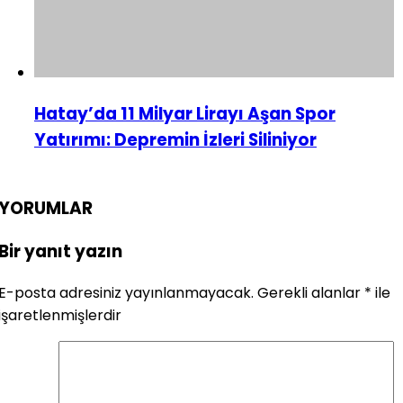
Hatay’da 11 Milyar Lirayı Aşan Spor
Yatırımı: Depremin İzleri Siliniyor
YORUMLAR
Bir yanıt yazın
E-posta adresiniz yayınlanmayacak.
Gerekli alanlar
*
ile
işaretlenmişlerdir