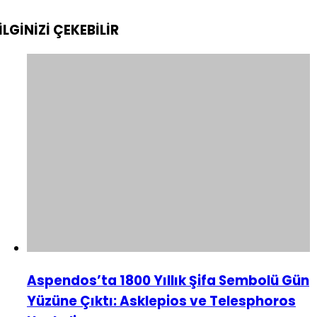
İLGİNİZİ
ÇEKEBİLİR
Aspendos’ta 1800 Yıllık Şifa Sembolü Gün
Yüzüne Çıktı: Asklepios ve Telesphoros