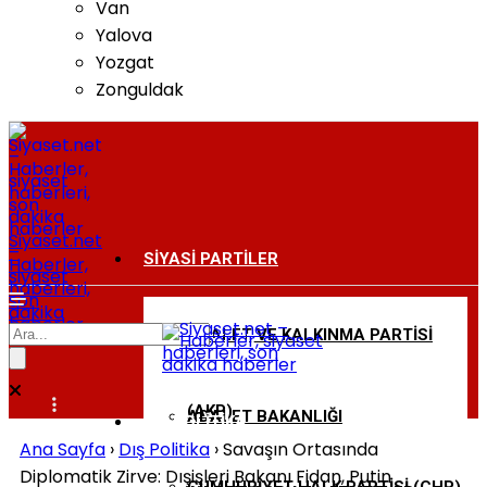
Van
Yalova
Yozgat
Zonguldak
Siyaset.net
–
SIYASI PARTILER
Haberler,
siyaset
haberleri,
son
dakika
haberler
ADALET VE KALKINMA PARTISI
BAKANLIKLAR
(AKP)
ADALET BAKANLIĞI
DIŞ POLITIKA
Ana Sayfa
›
Dış Politika
›
Savaşın Ortasında
Diplomatik Zirve: Dışişleri Bakanı Fidan, Putin