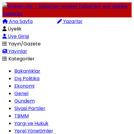
Ana Sayfa
Arama
Yazarlar
Üyelik
Üye Girişi
Yayın/Gazete
Yayınlar
Kategoriler
Bakanlıklar
Dış Politika
Ekonomi
Genel
Gündem
Siyasi Partiler
TBMM
Yargı ve Hukuk
Yerel Yönetimler