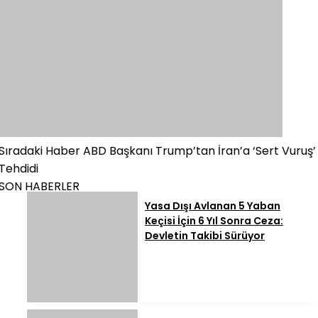
Sıradaki Haber
ABD Başkanı Trump’tan İran’a ‘Sert Vuruş’
Tehdidi
SON HABERLER
Yasa Dışı Avlanan 5 Yaban
Keçisi İçin 6 Yıl Sonra Ceza:
Devletin Takibi Sürüyor