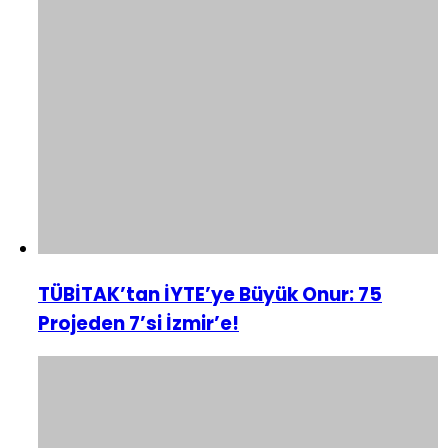
TÜBİTAK’tan İYTE’ye Büyük Onur: 75
Projeden 7’si İzmir’e!